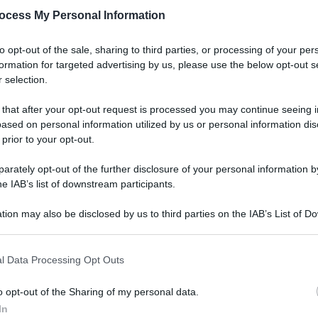
ALF 1FL 1000ML
ocess My Personal Information
to opt-out of the sale, sharing to third parties, or processing of your per
formation for targeted advertising by us, please use the below opt-out s
 selection.
Le
 that after your opt-out request is processed you may continue seeing i
ti preferite
ased on personal information utilized by us or personal information dis
 prior to your opt-out.
rately opt-out of the further disclosure of your personal information by
he IAB’s list of downstream participants.
tion may also be disclosed by us to third parties on the IAB’s List of 
 that may further disclose it to other third parties.
 that this website/app uses one or more Google services and may gath
l Data Processing Opt Outs
including but not limited to your visit or usage behaviour. You may click 
 to Google and its third-party tags to use your data for below specifi
o opt-out of the Sharing of my personal data.
ogle consent section.
In