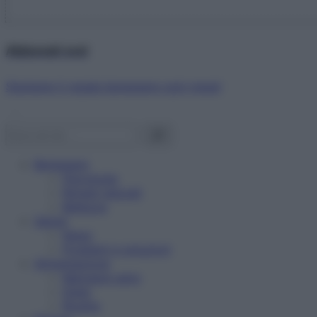
Abbonati ora!
Starbene ti regala benessere ogni mese!
Benessere
Psicologia
Rimedi naturali
Bellezza
Salute
News
Problemi e soluzioni
Alimentazione
Mangiare sano
Diete
Ricette