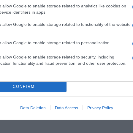
senta il veicolo per diversi farmaci, pertanto per le
o allow Google to enable storage related to analytics like cookies on
 4.3 del Riassunto delle caratteristiche del prodotto
evice identifiers in apps.
istrare.
o allow Google to enable storage related to functionality of the website
o allow Google to enable storage related to personalization.
pensioni estemporanee di medicamenti iniettabili o di
lume da impiegare in base alle esigenze di diluizione
o allow Google to enable storage related to security, including
cation functionality and fraud prevention, and other user protection.
CONFIRM
ore. La soluzione deve essere limpida, incolore e
esiduo non può essere utilizzato. La somministrazione
 stato congestizio e riduzione di concentrazione
tinua senza aggiunta di potassio può causare
Data Deletion
Data Access
Privacy Policy