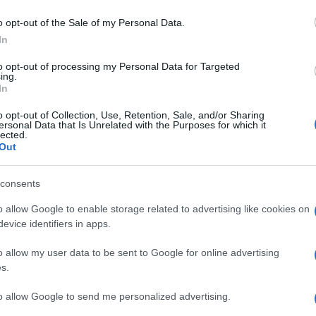
o opt-out of the Sale of my Personal Data.
In
I INIETTABILI
to opt-out of processing my Personal Data for Targeted
ing.
Descrizione tipo ricetta:
SOP – NON
In
RICHIESTA
o opt-out of Collection, Use, Retention, Sale, and/or Sharing
ersonal Data that Is Unrelated with the Purposes for which it
Forma farmaceutica:
SOLVENTE USO
lected.
PARENTERALE
Out
consents
o allow Google to enable storage related to advertising like cookies on
evice identifiers in apps.
ve contenere agenti antimicrobici o altri additivi.
o allow my user data to be sent to Google for online advertising
s.
to allow Google to send me personalized advertising.