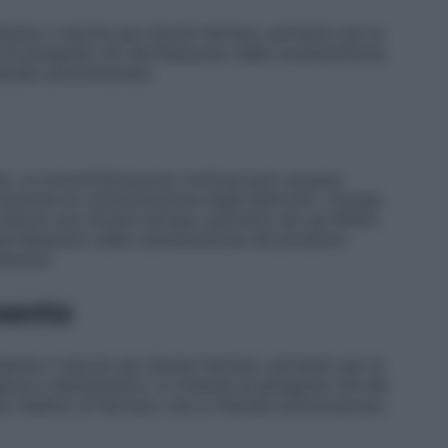
senta il veicolo per diversi farmaci, pertanto per le
a al paragrafo 4.5 del Riassunto delle caratteristiche
ntende somministrare.
ne
. La somministrazione continua può causare
duzione di concentrazione degli elettroliti. L’acqua
veicolo per diversi farmaci, pertanto per gli effetti
del Riassunto delle caratteristiche del prodotto
istrare.
mento
senta il veicolo per diversi farmaci, pertanto per le
anza e allattamento, si rimanda al paragrafo 4.6 del
to relativo al farmaco che si intende somministrare.