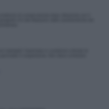
ondizioni di conservazione dopo diluizione con il
aragrafo 6.4 del Riassunto delle caratteristiche del
inistrare.
i iniettabili.
Esaminata in condizioni ottimali di
da particelle in sospensione. Non deve contenere