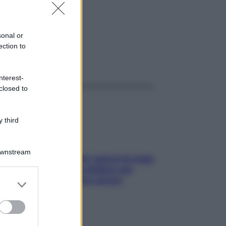
sonal or
ection to
ggi anche
nterest-
closed to
 third
Downstream
Doccia, lavarsi tutti i giorni fa male
alla pelle? I miti da sfatare per
proteggerla davvero senza
er and store
stressarla
to grant or
ed purposes