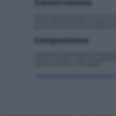
Conservazione
Nessuna particolare precauzione. Per le c
farmaco da somministrare, si rimanda al p
prodotto del farmaco che si intende somm
Composizione
Acqua sterile ed apirogena per preparazion
visibilità, è limpida, incolore ed esente 
agenti antimicrobici o altri additivi.
ACQUA PER PREPARAZIONI INIETTABILI