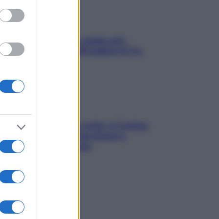
Aria condizionata: usala così,
senza rischiare raffreddore & Co.
Mindfulness tra le vette: a Cortina
due giorni lontani da stress e
ansia da smartphone