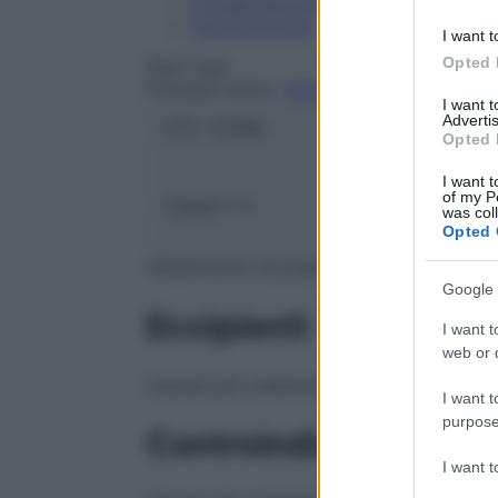
Conservazione
Composizione
I want t
Opted 
SALF SpA
Principio attivo:
ACQUA PER PREPARAZION
I want 
Advertis
ATC:
V07AB
Opted 
I want t
of my P
Classe 1:
C
was col
Opted 
Allestimento di preparazioni iniettabili.
Google 
Eccipienti
I want t
web or d
L’acqua per preparazioni iniettabili non de
I want t
purpose
Controindicazioni
I want 