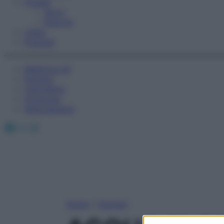
Fitness
Sport
Esercizi
Video
Podcast
Medicina AZ
Farmaci
Calcolatori
Oroscopo
Abbonamenti
Facebook
X
Instagram
Home
»
Farmaci