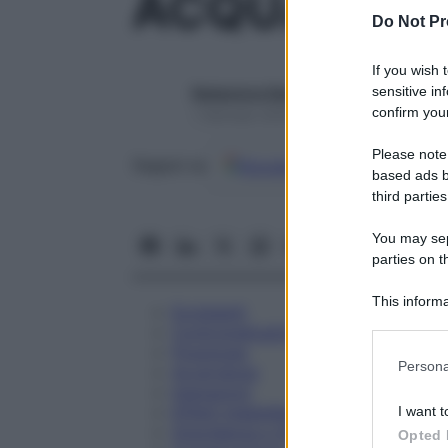
ACQUA PI S
Do Not Pr
If you wish 
sensitive in
Redazione Starbene
confirm your
1 Gennaio 2025 – Lettura 2 minuti
Please note
Google
Discover
Fon
Seguici su
based ads b
third parties
You may sepa
parties on t
This informa
Eccipienti
Participants
Controindicazioni
Posologia
Please note
Persona
Avvertenze
information 
Interazioni
deny consent
Effetti Indesiderati
I want t
in below Go
Gravidanza e Allattamento
Opted 