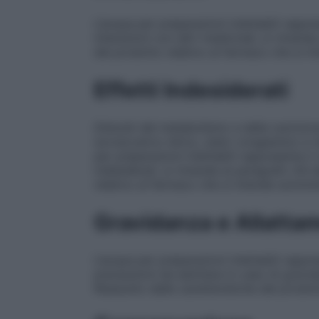
L’acqua per preparazioni iniettabili rappre
interazioni con altri medicinali, si rimand
del prodotto relativo al farmaco che si i
Effetti Indesiderati
Disturbi del metabolismo e della nutrizio
sovraccarico idrico, stato congestizio e ri
per preparazioni iniettabili rappresenta il 
indesiderati, si rimanda al paragrafo 4.8 
relativo al farmaco che si intende sommin
Gravidanza e Allatta
L’acqua per preparazioni iniettabili rappre
precauzioni da adottare in caso di gravid
Riassunto delle caratteristiche del prodot