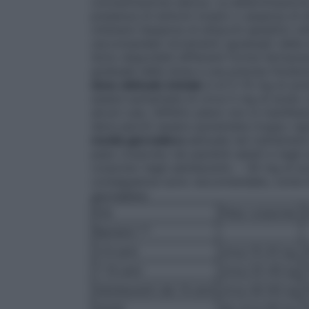
concentrazione sierica. La determinazione de
presenza di sintomi tossici o assenza di 
ottenere l’assenza di attacchi epilettici u
raccomandati incrementi (graduali) della 
Sono disponibili differenti forme farmaceut
graduale della dose e una precisa titola
dose abituale iniziale
è di 5-10 mg di aci
essere aumentata di circa 5 mg di acido v
alcuni casi, l’effetto pieno non si manife
deve perciò essere aumentata troppo rapi
media giornaliera
abituale nei trattament
peso corporeo nei pazienti adulti e negli 
corporeo negli adolescenti, – 30 mg di ac
conseguenza sono raccomandate, come lin
giornaliere:
Età
Peso corporeo
Bambini **
3-6 anni
circa 15-25 kg
7-14 anni
circa 25-40 kg
Adolescenti dai 14 anni
circa 40-60 kg