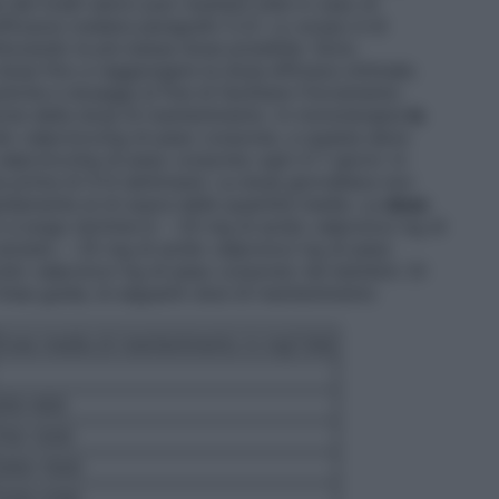
i livelli sierici può risultare utile in caso di
efficacia (vedere paragrafo 5.2). Lo scopo è di
tilizzando la più bassa dose possibile. Sono
dose fino a raggiungere la dose efficace ottimale.
iche e dosaggi al fine di facilitare l’incremento
zione della dose di mantenimento. In monoterapia
la
do valproico/kg di peso corporeo, e questa deve
alproico/kg di peso corporeo ogni 4-7 giorni. In
sta prima di 4-6 settimane. La dose giornaliera non
damente al di sopra delle quantità medie. La
dose
i a lungo termine è: – 20 mg di acido valproico/ kg di
anziani, – 25 mg di acido valproico/ kg di peso
ido valproico/ kg di peso corporeo nei bambini. Di
ea guida, le seguenti dosi di mantenimento
Dose media di mantenimento in mg*/die
450-600
750-1200
1000-1500