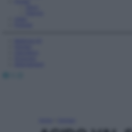
Fitness
Sport
Esercizi
Video
Podcast
Medicina AZ
Farmaci
Calcolatori
Oroscopo
Abbonamenti
Facebook
X
Instagram
Home
»
Farmaci