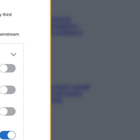
 third
Fame dopo cena? Perché
succede e 6 snack leggeri e
appetitosi che non rovinano il
Downstream
sonno
er and store
to grant or
ed purposes
Non solo Maldive: scopri i coralli
che si nascondono nel nostro
Mediterraneo (e come
proteggerli)