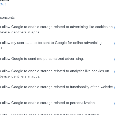
trazione di valproato per la mania acuta.
Out
consents
o allow Google to enable storage related to advertising like cookies on
0 mPa-s Ipromellosa 15000 mPa-s Acesulfame
evice identifiers in apps.
ento della compressa
Sodio laurilsolfato Dibutile
asico Magnesio stearato Titanio diossido
o allow my user data to be sent to Google for online advertising
s.
to allow Google to send me personalized advertising.
arm è controindicato nelle seguenti situazioni: –
 qualsiasi degli eccipienti elencati al paragrafo 6.1; –
o allow Google to enable storage related to analytics like cookies on
tia o gravi disfunzioni epatiche o pancreatiche; –
evice identifiers in apps.
 fratello durante trattamento con acido valproico –
difetti del ciclo dell’urea (vedere anche paragrafo
o allow Google to enable storage related to functionality of the website
ienti in cui si osservano disturbi mitocondriali causati
e l’enzima mitocondriale polimerasi γ (POLG), per
, oltre che nei bambini di età inferiore ai due anni
o allow Google to enable storage related to personalization.
vedere il paragrafo 4.4).
Trattamento dell’epilessia
–
i siano trattamenti alternativi adeguati (vedere
o allow Google to enable storage related to security, including