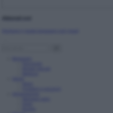
Abbonati ora!
Starbene ti regala benessere ogni mese!
Benessere
Psicologia
Rimedi naturali
Bellezza
Salute
News
Problemi e soluzioni
Alimentazione
Mangiare sano
Diete
Ricette