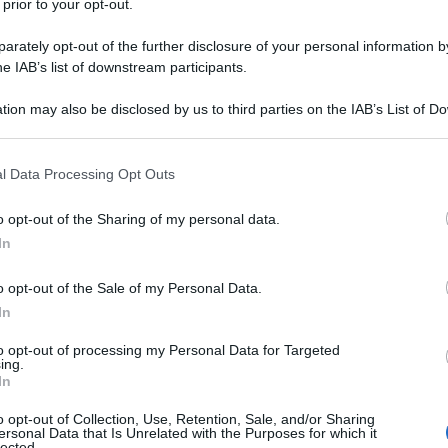
 prior to your opt-out.
rately opt-out of the further disclosure of your personal information by
he IAB’s list of downstream participants.
IO VALPROATO
tion may also be disclosed by us to third parties on the IAB’s List of 
Descrizione tipo ricetta:
RR – RIPETIBILE
 that may further disclose it to other third parties.
10V IN 6MESI
 that this website/app uses one or more Google services and may gath
l Data Processing Opt Outs
Forma farmaceutica:
COMPRESSE
including but not limited to your visit or usage behaviour. You may click 
DIVISIBILI RP
 to Google and its third-party tags to use your data for below specifi
o opt-out of the Sharing of my personal data.
ogle consent section.
In
Presenza Lattosio:
No
o opt-out of the Sale of my Personal Data.
 generalizzati
in forma di assenze, attacchi mioclonici
alizzati secondari
e nel trattamento combinato di
In
isi focali con sintomi semplici e complessi e crisi focali
 queste forme non rispondano agli usuali trattamenti
to opt-out of processing my Personal Data for Targeted
ing.
eriore o uguale a tre anni, gli antiepilettici contenenti
In
i eccezionali la terapia di prima scelta. Trattamento
e
, quando il litio è controindicato o non tollerato. Il
o opt-out of Collection, Use, Retention, Sale, and/or Sharing
dio maniacale può essere preso in considerazione nei
ersonal Data that Is Unrelated with the Purposes for which it
lected.