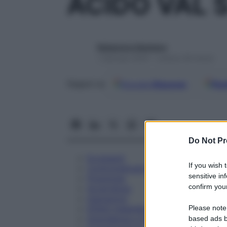
ACIDO VAL 
Redazione Starbene
1 Gennaio 2025 – Lettura 39 minuti
Google
Discover
Fon
Seguici su
Do Not Pr
Eccipienti
If you wish 
Controindicazioni
sensitive in
Posologia
confirm your
Avvertenze
Interazioni
Please note
Effetti Indesiderati
Gravidanza e Allattamento
based ads b