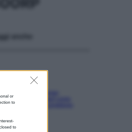
300RP
ggi anche
Capelli spezzati lungo
sonal or
l’attaccatura? Scopri come
ection to
risolvere l’annoso problema
nterest-
closed to