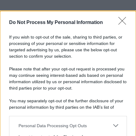
Do Not Process My Personal Information
If you wish to opt-out of the sale, sharing to third parties, or
processing of your personal or sensitive information for
targeted advertising by us, please use the below opt-out
section to confirm your selection.
Please note that after your opt-out request is processed you
may continue seeing interest-based ads based on personal
information utilized by us or personal information disclosed to
third parties prior to your opt-out.
You may separately opt-out of the further disclosure of your
personal information by third parties on the IAB’s list of
downstream participants.
Personal Data Processing Opt Outs
This information may also be disclosed by us to third parties
on the IAB’s List of Downstream Participants that may further