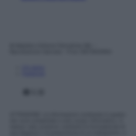
© Belpietro Edizioni Periodiche SRL –
Riproduzione riservata – P.Iva 13673600964
Chi siamo
Pubblicità
Facebook
X
Instagram
ATTENZIONE: Le informazioni contenute in questo
sito sono presentate a solo scopo informativo, in
nessun caso possono costituire la formulazione di
una diagnosi o la prescrizione di un trattamento, e