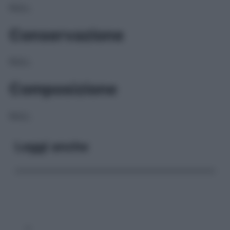
NULL
Conservazione
NULL
Composizione
NULL
Leggi anche