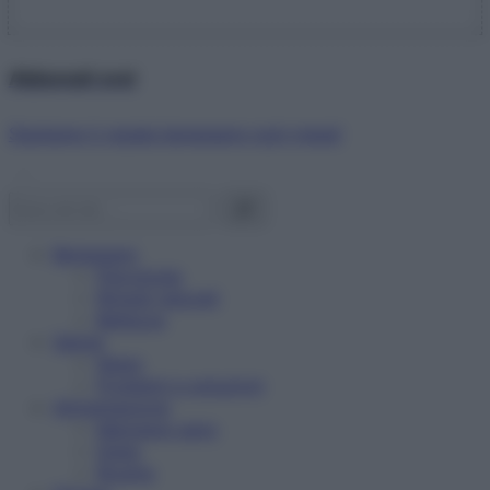
Abbonati ora!
Starbene ti regala benessere ogni mese!
Benessere
Psicologia
Rimedi naturali
Bellezza
Salute
News
Problemi e soluzioni
Alimentazione
Mangiare sano
Diete
Ricette