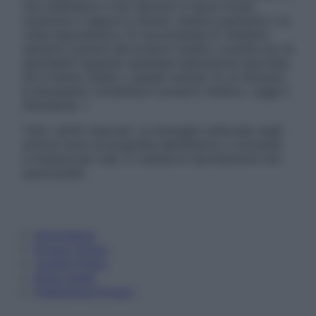
non intendono e non devono in alcun modo
sostituire il rapporto diretto medico-paziente o la
visita specialistica. Si raccomanda di chiedere
sempre il parere del proprio medico curante e/o di
specialisti riguardo qualsiasi indicazione riportata.
Se si hanno dubbi o quesiti sull’uso di un farmaco
è necessario contattare il proprio medico. Leggi il
Disclaimer »
Tutti i diritti riservati. Le immagini utilizzate negli
articoli sono di proprietà dell’editore o concesse
in licenza per l’uso. È vietata la riproduzione non
autorizzata.
Informativa
Privacy Policy
Cookie Policy
Note Legali
Preferenze Privacy