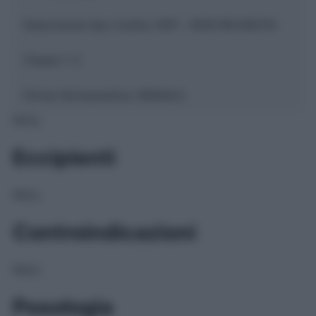
Descrizione tipo ricetta:
SOP – NON RICHIESTA
Classe 1:
C
Forma farmaceutica:
GRANULI
NULL
Eccipienti
NULL
Controindicazioni
NULL
Posologia