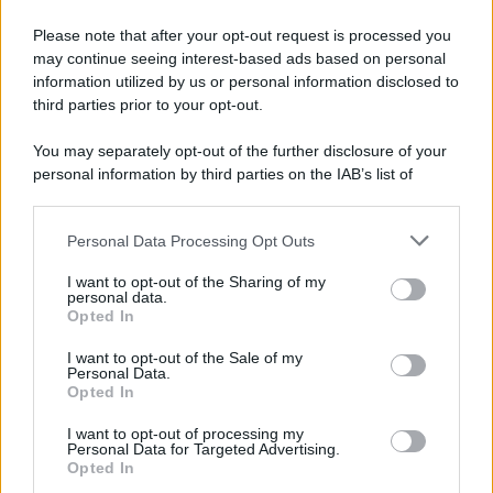
Please note that after your opt-out request is processed you
may continue seeing interest-based ads based on personal
information utilized by us or personal information disclosed to
third parties prior to your opt-out.
You may separately opt-out of the further disclosure of your
personal information by third parties on the IAB’s list of
downstream participants.
Personal Data Processing Opt Outs
This information may also be disclosed by us to third parties
on the IAB’s List of Downstream Participants that may further
I want to opt-out of the Sharing of my
disclose it to other third parties.
personal data.
Opted In
Please note that this website/app uses one or more Google
services and may gather and store information including but
I want to opt-out of the Sale of my
Personal Data.
not limited to your visit or usage behaviour. You may click to
Opted In
grant or deny consent to Google and its third-party tags to
use your data for below specified purposes in below Google
I want to opt-out of processing my
consent section.
Personal Data for Targeted Advertising.
Opted In