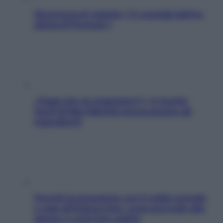
Sicurezza al volante: i 5 consigli dell’ex
pilota di Formula 1
«Oggi che se magnamo?»: 4 ricette
facili di Max Mariola senza pesare gli
ingredienti
Perché la pressione con il caldo scende
e sale all’improvviso: cosa succede alle
donne e cosa fare subito