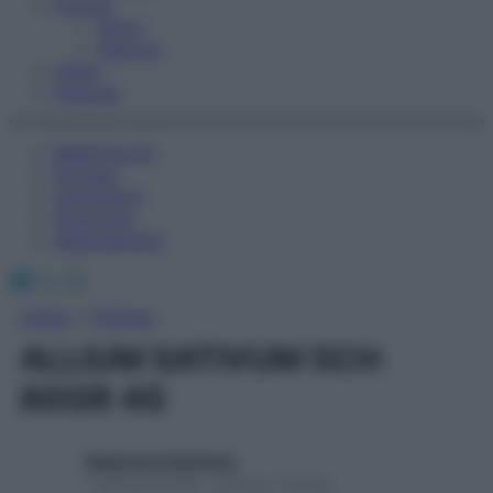
Fitness
Sport
Esercizi
Video
Podcast
Medicina AZ
Farmaci
Calcolatori
Oroscopo
Abbonamenti
Facebook
X
Instagram
Home
»
Farmaci
ALLIUM SATIVUM 5CH
80GR 4G
Redazione Starbene
1 Gennaio 2025 – Lettura 1 minuto