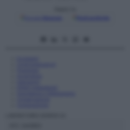
Seguici su
Google
Discover
Fonti preferite
Eccipienti
Controindicazioni
Posologia
Avvertenze
Interazioni
Effetti Indesiderati
Gravidanza e Allattamento
Conservazione
Composizione
LABORATOIRES BOIRON Srl
ATC:
2AA1B03