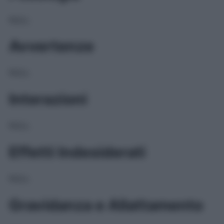
NULL
Avvertenze
NULL
Interazioni
NULL
Effetti Indesiderati
NULL
Gravidanza e Allattamento