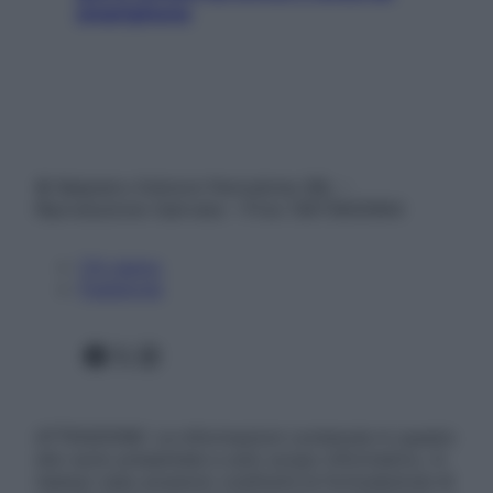
smartphone
© Belpietro Edizioni Periodiche SRL –
Riproduzione riservata – P.Iva 13673600964
Chi siamo
Pubblicità
Facebook
X
Instagram
ATTENZIONE: Le informazioni contenute in questo
sito sono presentate a solo scopo informativo, in
nessun caso possono costituire la formulazione di