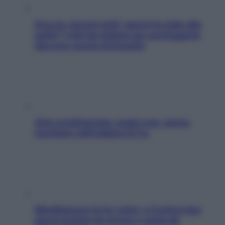
Doccia, lavarsi tutti i giorni fa male alla
pelle? I miti da sfatare per proteggerla
davvero senza stressarla
Aria condizionata: usala così, senza
rischiare raffreddore & Co.
Mindfulness tra le vette: a Cortina due
giorni lontani da stress e ansia da