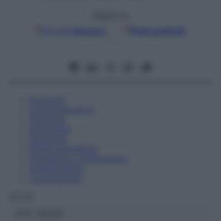
Seguici su
Google
Discover
Fonti preferite
Eccipienti
Controindicazioni
Posologia
Avvertenze
Interazioni
Effetti Indesiderati
Gravidanza e Allattamento
Conservazione
Composizione
OTI Srl
ATC:
2AA3B