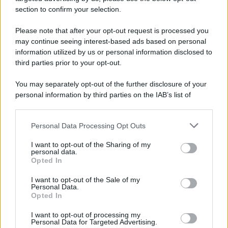
section to confirm your selection.
Please note that after your opt-out request is processed you
may continue seeing interest-based ads based on personal
information utilized by us or personal information disclosed to
third parties prior to your opt-out.
You may separately opt-out of the further disclosure of your
personal information by third parties on the IAB’s list of
downstream participants.
Personal Data Processing Opt Outs
This information may also be disclosed by us to third parties
on the IAB’s List of Downstream Participants that may further
I want to opt-out of the Sharing of my
disclose it to other third parties.
personal data.
Opted In
Please note that this website/app uses one or more Google
services and may gather and store information including but
I want to opt-out of the Sale of my
Personal Data.
not limited to your visit or usage behaviour. You may click to
Opted In
grant or deny consent to Google and its third-party tags to
use your data for below specified purposes in below Google
I want to opt-out of processing my
consent section.
Personal Data for Targeted Advertising.