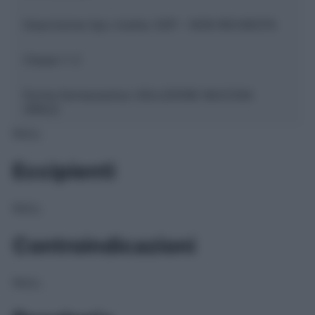
Descrizione tipo ricetta:
SOP – NON RICHIESTA
Classe 1:
C
Forma farmaceutica:
SOLUZIONE MUCOSA
ORALE
NULL
Eccipienti
NULL
Controindicazioni
NULL