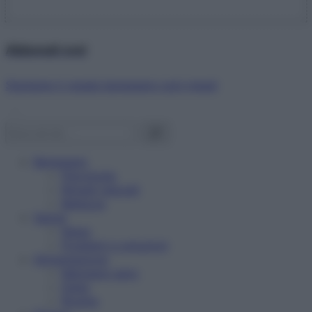
Abbonati ora!
Starbene ti regala benessere ogni mese!
Benessere
Psicologia
Rimedi naturali
Bellezza
Salute
News
Problemi e soluzioni
Alimentazione
Mangiare sano
Diete
Ricette