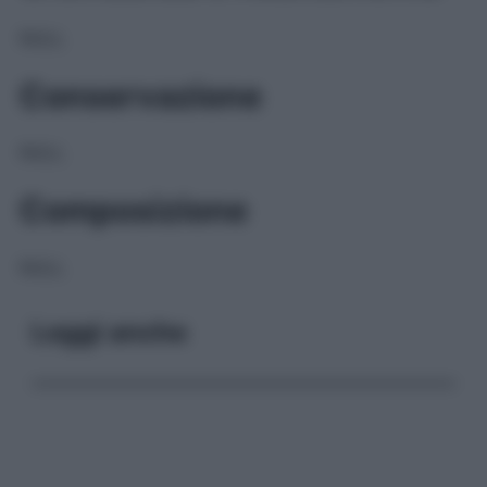
NULL
Conservazione
NULL
Composizione
NULL
Leggi anche