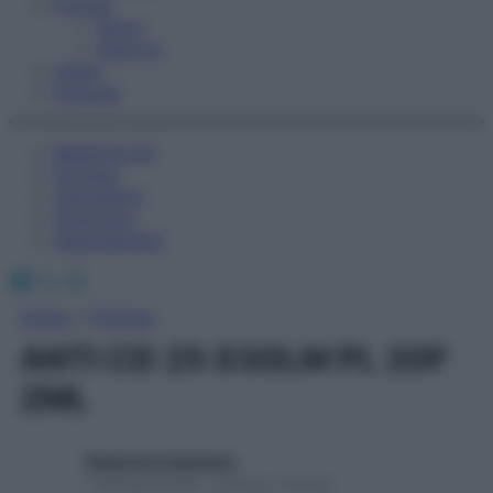
Fitness
Sport
Esercizi
Video
Podcast
Medicina AZ
Farmaci
Calcolatori
Oroscopo
Abbonamenti
Facebook
X
Instagram
Home
»
Farmaci
ANTI CD 25 030LM PL 20F
2ML
Redazione Starbene
1 Gennaio 2025 – Lettura 1 minuto