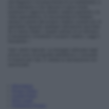
una diagnosi o la prescrizione di un trattamento, e
non intendono e non devono in alcun modo
sostituire il rapporto diretto medico-paziente o la
visita specialistica. Si raccomanda di chiedere
sempre il parere del proprio medico curante e/o di
specialisti riguardo qualsiasi indicazione riportata.
Se si hanno dubbi o quesiti sull’uso di un farmaco
è necessario contattare il proprio medico. Leggi il
Disclaimer »
Tutti i diritti riservati. Le immagini utilizzate negli
articoli sono di proprietà dell’editore o concesse
in licenza per l’uso. È vietata la riproduzione non
autorizzata.
Informativa
Privacy Policy
Cookie Policy
Note Legali
Preferenze Privacy