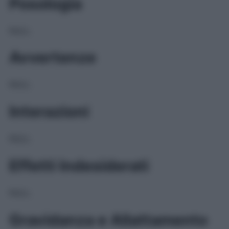
Posologia
NULL
Avvertenze
NULL
Interazioni
NULL
Effetti Indesiderati
NULL
Gravidanza e Allattamento