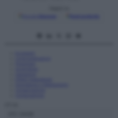
Seguici su
Google
Discover
Fonti preferite
Eccipienti
Controindicazioni
Posologia
Avvertenze
Interazioni
Effetti Indesiderati
Gravidanza e Allattamento
Conservazione
Composizione
OTI Srl
ATC:
2AA3B