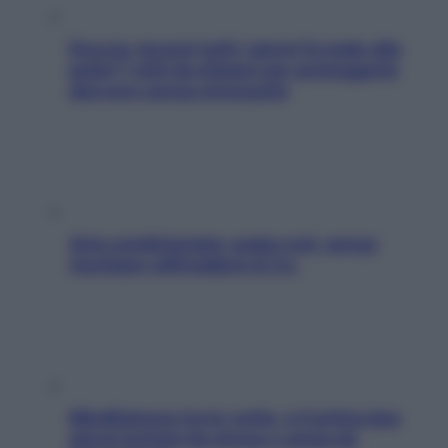
Doccia, lavarsi tutti i giorni fa male alla
pelle? I miti da sfatare per proteggerla
davvero senza stressarla
Aria condizionata: usala così, senza
rischiare raffreddore & Co.
Mindfulness tra le vette: a Cortina due
giorni lontani da stress e ansia da