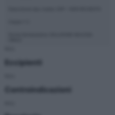
Descrizione tipo ricetta:
SOP – NON RICHIESTA
Classe 1:
C
Forma farmaceutica:
SOLUZIONE MUCOSA
ORALE
NULL
Eccipienti
NULL
Controindicazioni
NULL