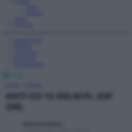
Fitness
Sport
Esercizi
Video
Podcast
Medicina AZ
Farmaci
Calcolatori
Oroscopo
Abbonamenti
Facebook
X
Instagram
Home
»
Farmaci
ANTI CD 13 06LM PL 20F
2ML
Redazione Starbene
1 Gennaio 2025 – Lettura 1 minuto