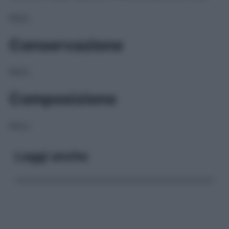
NULL
Conservazione
NULL
Composizione
NULL
Leggi anche