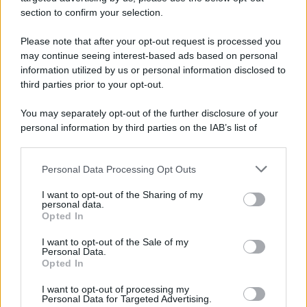
section to confirm your selection.
Please note that after your opt-out request is processed you
may continue seeing interest-based ads based on personal
information utilized by us or personal information disclosed to
third parties prior to your opt-out.
You may separately opt-out of the further disclosure of your
personal information by third parties on the IAB’s list of
downstream participants.
Personal Data Processing Opt Outs
This information may also be disclosed by us to third parties
on the IAB’s List of Downstream Participants that may further
I want to opt-out of the Sharing of my
disclose it to other third parties.
personal data.
Opted In
Please note that this website/app uses one or more Google
services and may gather and store information including but
I want to opt-out of the Sale of my
Personal Data.
not limited to your visit or usage behaviour. You may click to
Opted In
grant or deny consent to Google and its third-party tags to
use your data for below specified purposes in below Google
I want to opt-out of processing my
consent section.
Personal Data for Targeted Advertising.