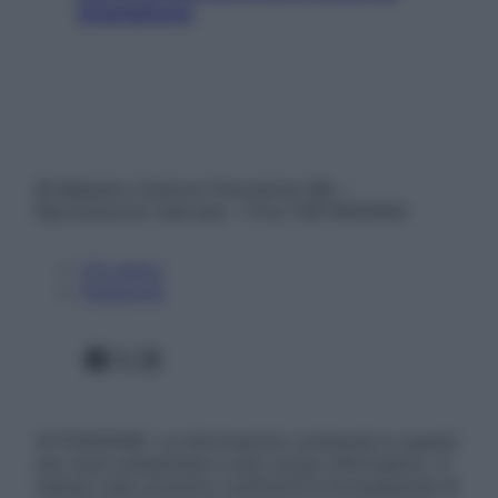
smartphone
© Belpietro Edizioni Periodiche SRL –
Riproduzione riservata – P.Iva 13673600964
Chi siamo
Pubblicità
Facebook
X
Instagram
ATTENZIONE: Le informazioni contenute in questo
sito sono presentate a solo scopo informativo, in
nessun caso possono costituire la formulazione di