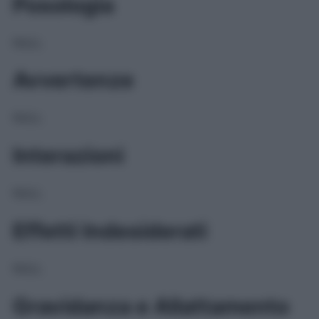
Posologia
NULL
Avvertenze
NULL
Interazioni
NULL
Effetti Indesiderati
NULL
Gravidanza e Allattamento