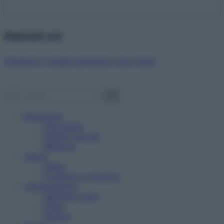
Abbonati ora!
Starbene ti regala benessere ogni mese!
Benessere
Psicologia
Rimedi naturali
Bellezza
Salute
News
Problemi e soluzioni
Alimentazione
Mangiare sano
Diete
Ricette