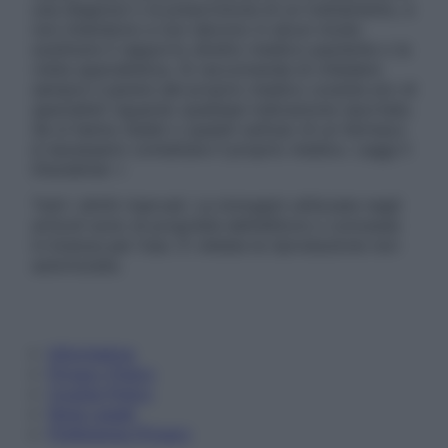
una diagnosi o la prescrizione di un trattamento, e
non intendono e non devono in alcun modo
sostituire il rapporto diretto medico-paziente o la
visita specialistica. Si raccomanda di chiedere
sempre il parere del proprio medico curante e/o di
specialisti riguardo qualsiasi indicazione riportata.
Se si hanno dubbi o quesiti sull’uso di un farmaco
è necessario contattare il proprio medico. Leggi il
Disclaimer »
Tutti i diritti riservati. Le immagini utilizzate negli
articoli sono di proprietà dell’editore o concesse
in licenza per l’uso. È vietata la riproduzione non
autorizzata.
Informativa
Privacy Policy
Cookie Policy
Note Legali
Preferenze Privacy