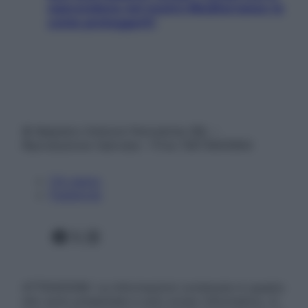
nascondono nel nostro Mediterraneo (e
come proteggerli)
© Belpietro Edizioni Periodiche SRL –
Riproduzione riservata – P.Iva 13673600964
Chi siamo
Pubblicità
Facebook
X
Instagram
ATTENZIONE: Le informazioni contenute in questo
sito sono presentate a solo scopo informativo, in