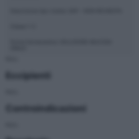
Descrizione tipo ricetta:
SOP – NON RICHIESTA
Classe 1:
C
Forma farmaceutica:
SOLUZIONE MUCOSA
ORALE
NULL
Eccipienti
NULL
Controindicazioni
NULL