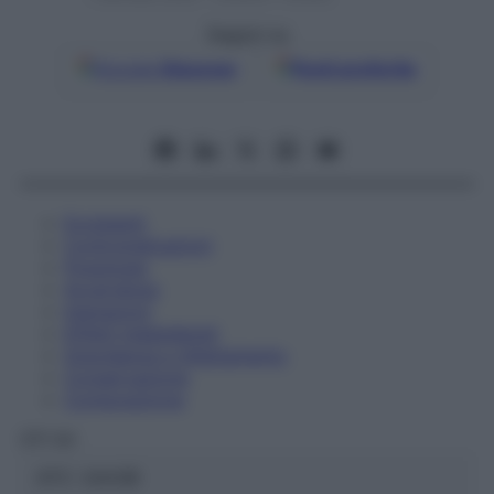
Seguici su
Google
Discover
Fonti preferite
Eccipienti
Controindicazioni
Posologia
Avvertenze
Interazioni
Effetti Indesiderati
Gravidanza e Allattamento
Conservazione
Composizione
OTI Srl
ATC:
2AA3B