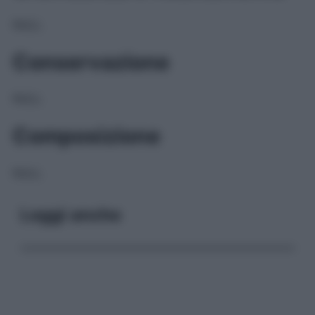
NULL
Conservazione
NULL
Composizione
NULL
Leggi anche