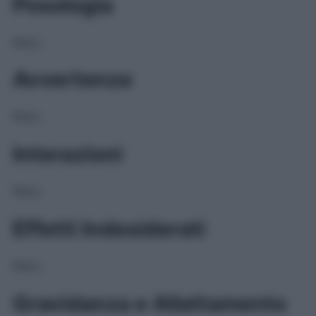
Posologia
NULL
Avvertenze
NULL
Interazioni
NULL
Effetti Indesiderati
NULL
Gravidanza e Allattamento