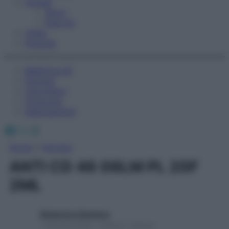
Fitness
Sport
Esercizi
Video
Podcast
Medicina AZ
Farmaci
Calcolatori
Oroscopo
Abbonamenti
Facebook
X
Instagram
Home
»
Farmaci
ANTI CD 46 06LM PL 20F
2ML
Redazione Starbene
1 Gennaio 2025 – Lettura 1 minuto