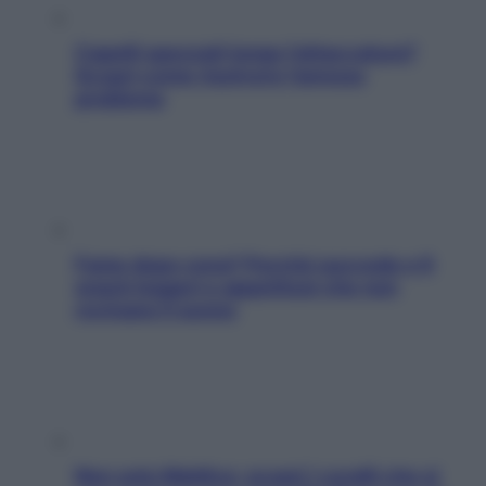
Capelli spezzati lungo l’attaccatura?
Scopri come risolvere l’annoso
problema
Fame dopo cena? Perché succede e 6
snack leggeri e appetitosi che non
rovinano il sonno
Non solo Maldive: scopri i coralli che si