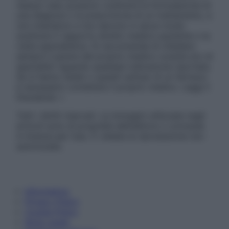
nessun caso possono costituire la formulazione di
una diagnosi o la prescrizione di un trattamento, e
non intendono e non devono in alcun modo
sostituire il rapporto diretto medico-paziente o la
visita specialistica. Si raccomanda di chiedere
sempre il parere del proprio medico curante e/o di
specialisti riguardo qualsiasi indicazione riportata.
Se si hanno dubbi o quesiti sull’uso di un farmaco
è necessario contattare il proprio medico. Leggi il
Disclaimer »
Tutti i diritti riservati. Le immagini utilizzate negli
articoli sono di proprietà dell’editore o concesse
in licenza per l’uso. È vietata la riproduzione non
autorizzata.
Informativa
Privacy Policy
Cookie Policy
Note Legali