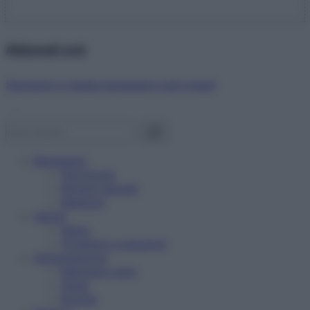
Abbonati ora!
Starbene ti regala benessere ogni mese!
Benessere
Psicologia
Rimedi naturali
Bellezza
Salute
News
Problemi e soluzioni
Alimentazione
Mangiare sano
Diete
Ricette