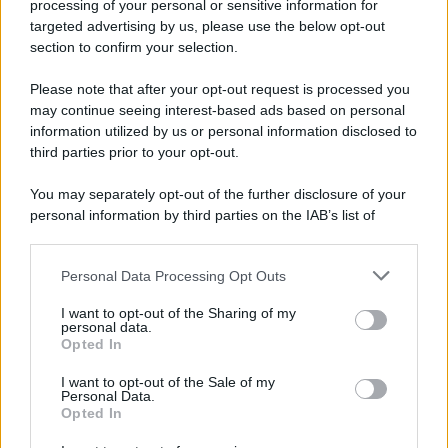
processing of your personal or sensitive information for
targeted advertising by us, please use the below opt-out
section to confirm your selection.
Please note that after your opt-out request is processed you
may continue seeing interest-based ads based on personal
information utilized by us or personal information disclosed to
third parties prior to your opt-out.
You may separately opt-out of the further disclosure of your
personal information by third parties on the IAB’s list of
downstream participants.
Personal Data Processing Opt Outs
This information may also be disclosed by us to third parties
on the IAB’s List of Downstream Participants that may further
I want to opt-out of the Sharing of my
disclose it to other third parties.
personal data.
Opted In
Please note that this website/app uses one or more Google
services and may gather and store information including but
I want to opt-out of the Sale of my
Personal Data.
not limited to your visit or usage behaviour. You may click to
Opted In
grant or deny consent to Google and its third-party tags to
use your data for below specified purposes in below Google