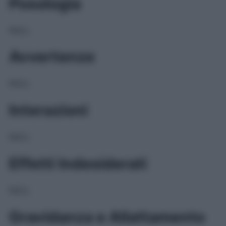
Posologia
NULL
Avvertenze
NULL
Interazioni
NULL
Effetti Indesiderati
NULL
Gravidanza e Allattamento