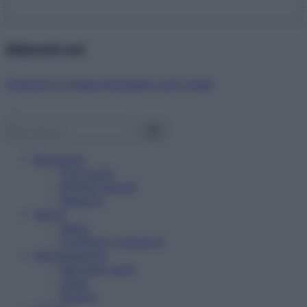
Abbonati ora!
Starbene ti regala benessere ogni mese!
Benessere
Psicologia
Rimedi naturali
Bellezza
Salute
News
Problemi e soluzioni
Alimentazione
Mangiare sano
Diete
Ricette