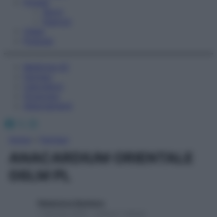
Fitness
Sport
Esercizi
Video
Podcast
Medicina AZ
Farmaci
Calcolatori
Oroscopo
Abbonamenti
Facebook
X
Instagram
Home
»
Farmaci
ANACARDIUM ORIENTALE
06LM PL
Redazione Starbene
1 Gennaio 2025 – Lettura 1 minuto