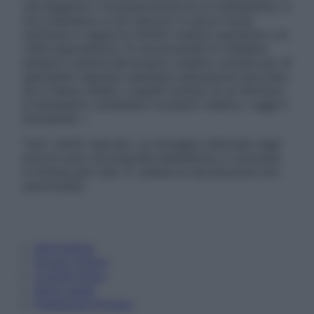
una diagnosi o la prescrizione di un trattamento, e
non intendono e non devono in alcun modo
sostituire il rapporto diretto medico-paziente o la
visita specialistica. Si raccomanda di chiedere
sempre il parere del proprio medico curante e/o di
specialisti riguardo qualsiasi indicazione riportata.
Se si hanno dubbi o quesiti sull’uso di un farmaco
è necessario contattare il proprio medico. Leggi il
Disclaimer »
Tutti i diritti riservati. Le immagini utilizzate negli
articoli sono di proprietà dell’editore o concesse
in licenza per l’uso. È vietata la riproduzione non
autorizzata.
Informativa
Privacy Policy
Cookie Policy
Note Legali
Preferenze Privacy