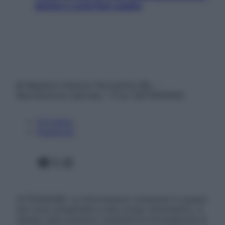
donne e cosa fare subito
© Belpietro Edizioni Periodiche SRL –
Riproduzione riservata – P.Iva 13673600964
Chi siamo
Pubblicità
Facebook
X
Instagram
ATTENZIONE: Le informazioni contenute in questo
sito sono presentate a solo scopo informativo, in
nessun caso possono costituire la formulazione di