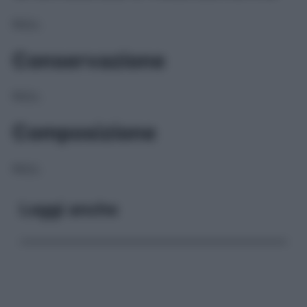
NULL
Conservazione
NULL
Composizione
NULL
Leggi anche