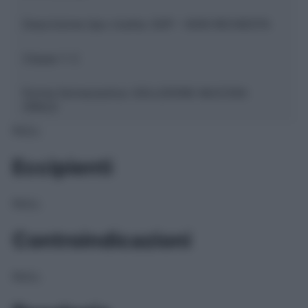
Descrizione tipo ricetta:
SOP – NON RICHIESTA
Classe 1:
C
Forma farmaceutica:
SOLUZIONE MUCOSA
ORALE
NULL
Eccipienti
NULL
Controindicazioni
NULL