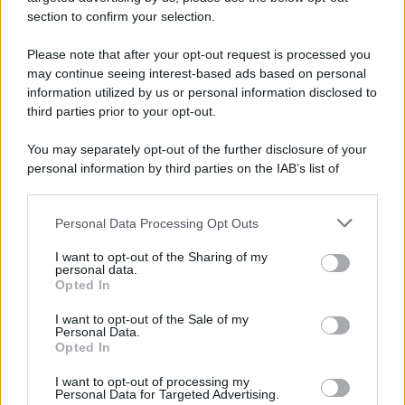
section to confirm your selection.
Please note that after your opt-out request is processed you
may continue seeing interest-based ads based on personal
information utilized by us or personal information disclosed to
third parties prior to your opt-out.
You may separately opt-out of the further disclosure of your
personal information by third parties on the IAB’s list of
downstream participants.
Personal Data Processing Opt Outs
This information may also be disclosed by us to third parties
on the IAB’s List of Downstream Participants that may further
I want to opt-out of the Sharing of my
disclose it to other third parties.
personal data.
Opted In
Please note that this website/app uses one or more Google
services and may gather and store information including but
I want to opt-out of the Sale of my
Personal Data.
not limited to your visit or usage behaviour. You may click to
Opted In
grant or deny consent to Google and its third-party tags to
use your data for below specified purposes in below Google
I want to opt-out of processing my
consent section.
Personal Data for Targeted Advertising.