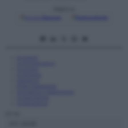
Seguici su
Google
Discover
Fonti preferite
Eccipienti
Controindicazioni
Posologia
Avvertenze
Interazioni
Effetti Indesiderati
Gravidanza e Allattamento
Conservazione
Composizione
OTI Srl
ATC:
2AA3B