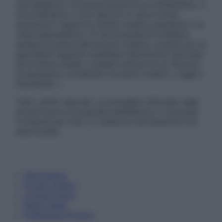
una diagnosi o la prescrizione di un trattamento, e
non intendono e non devono in alcun modo
sostituire il rapporto diretto medico-paziente o la
visita specialistica. Si raccomanda di chiedere
sempre il parere del proprio medico curante e/o di
specialisti riguardo qualsiasi indicazione riportata.
Se si hanno dubbi o quesiti sull’uso di un farmaco
è necessario contattare il proprio medico. Leggi il
Disclaimer »
Tutti i diritti riservati. Le immagini utilizzate negli
articoli sono di proprietà dell’editore o concesse
in licenza per l’uso. È vietata la riproduzione non
autorizzata.
Informativa
Privacy Policy
Cookie Policy
Note Legali
Preferenze Privacy