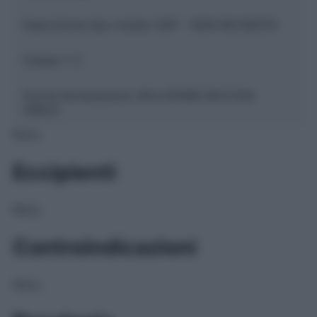
Descrizione tipo ricetta:
SOP – NON RICHIESTA
Classe 1:
C
Forma farmaceutica:
SOLUZIONE MUCOSA
ORALE
NULL
Eccipienti
NULL
Controindicazioni
NULL