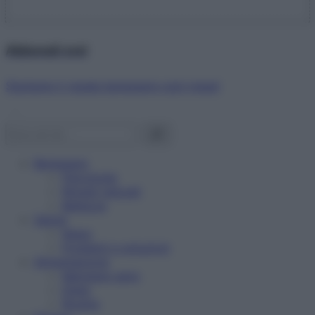
Abbonati ora!
Starbene ti regala benessere ogni mese!
Benessere
Psicologia
Rimedi naturali
Bellezza
Salute
News
Problemi e soluzioni
Alimentazione
Mangiare sano
Diete
Ricette