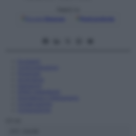
Seguici su
Google
Discover
Fonti preferite
Eccipienti
Controindicazioni
Posologia
Avvertenze
Interazioni
Effetti Indesiderati
Gravidanza e Allattamento
Conservazione
Composizione
OTI Srl
ATC:
2AA3B