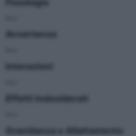
Posologia
NULL
Avvertenze
NULL
Interazioni
NULL
Effetti Indesiderati
NULL
Gravidanza e Allattamento