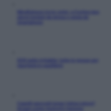
Mindfulness tra le vette: a Cortina due
giorni lontani da stress e ansia da
smartphone
SOS pelle irritabile: tutte le mosse per
riportarla in equilibrio
Capelli spezzati lungo l’attaccatura?
Scopri come risolvere l’annoso