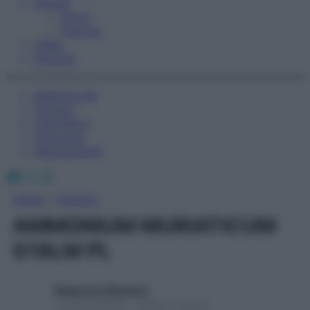
Fitness
Sport
Esercizi
Video
Podcast
Medicina AZ
Farmaci
Calcolatori
Oroscopo
Abbonamenti
Facebook
X
Instagram
Home
»
Farmaci
AMMONIUM MURIATICUM
018LM PL
Redazione Starbene
1 Gennaio 2025 – Lettura 1 minuto