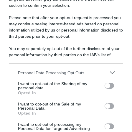
section to confirm your selection.
Please note that after your opt-out request is processed you
may continue seeing interest-based ads based on personal
information utilized by us or personal information disclosed to
third parties prior to your opt-out.
You may separately opt-out of the further disclosure of your
personal information by third parties on the IAB’s list of
downstream participants.
Personal Data Processing Opt Outs
This information may also be disclosed by us to third parties
on the IAB’s List of Downstream Participants that may further
I want to opt-out of the Sharing of my
disclose it to other third parties.
personal data.
Opted In
Please note that this website/app uses one or more Google
services and may gather and store information including but
I want to opt-out of the Sale of my
Personal Data.
not limited to your visit or usage behaviour. You may click to
Opted In
grant or deny consent to Google and its third-party tags to
use your data for below specified purposes in below Google
I want to opt-out of processing my
consent section.
Personal Data for Targeted Advertising.