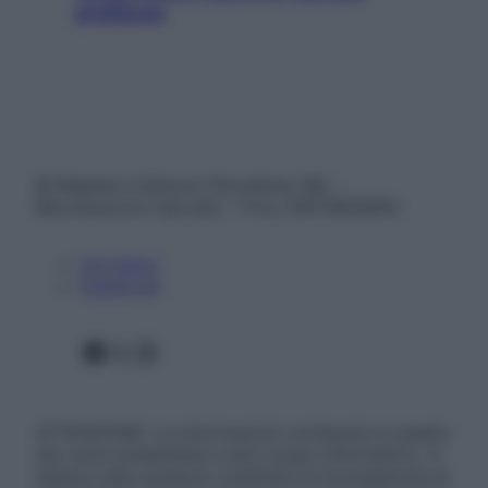
problema
© Belpietro Edizioni Periodiche SRL –
Riproduzione riservata – P.Iva 13673600964
Chi siamo
Pubblicità
Facebook
X
Instagram
ATTENZIONE: Le informazioni contenute in questo
sito sono presentate a solo scopo informativo, in
nessun caso possono costituire la formulazione di