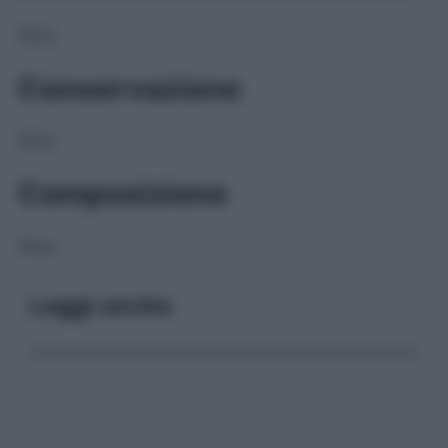
NULL
Conservazione
NULL
Composizione
NULL
Leggi anche