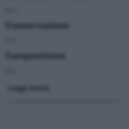
NULL
Conservazione
NULL
Composizione
NULL
Leggi anche