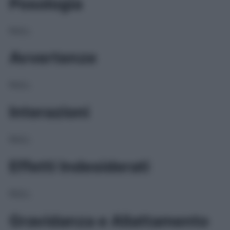
Posologia
NULL
Avvertenze
NULL
Interazioni
NULL
Effetti Indesiderati
NULL
Gravidanza e Allattamento