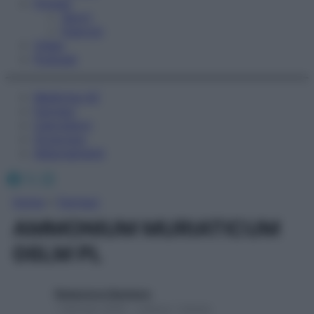
Fitness
Sport
Esercizi
Video
Podcast
Medicina AZ
Farmaci
Calcolatori
Oroscopo
Abbonamenti
Facebook
X
Instagram
Home
»
Farmaci
AMMONIUM MURIATICUM
06LM PL
Redazione Starbene
1 Gennaio 2025 – Lettura 1 minuto