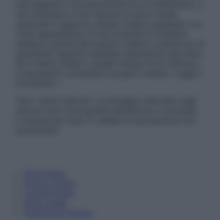
una diagnosi o la prescrizione di un trattamento, e
non intendono e non devono in alcun modo
sostituire il rapporto diretto medico-paziente o la
visita specialistica. Si raccomanda di chiedere
sempre il parere del proprio medico curante e/o di
specialisti riguardo qualsiasi indicazione riportata.
Se si hanno dubbi o quesiti sull’uso di un farmaco
è necessario contattare il proprio medico. Leggi il
Disclaimer »
Tutti i diritti riservati. Le immagini utilizzate negli
articoli sono di proprietà dell’editore o concesse
in licenza per l’uso. È vietata la riproduzione non
autorizzata.
Informativa
Privacy Policy
Cookie Policy
Note Legali
Preferenze Privacy