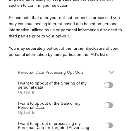
section to confirm your selection.
Please note that after your opt-out request is processed you
may continue seeing interest-based ads based on personal
information utilized by us or personal information disclosed to
third parties prior to your opt-out.
You may separately opt-out of the further disclosure of your
personal information by third parties on the IAB’s list of
downstream participants.
Personal Data Processing Opt Outs
This information may also be disclosed by us to third parties
on the IAB’s List of Downstream Participants that may further
I want to opt-out of the Sharing of my
disclose it to other third parties.
personal data.
Opted In
Please note that this website/app uses one or more Google
services and may gather and store information including but
I want to opt-out of the Sale of my
Personal Data.
not limited to your visit or usage behaviour. You may click to
Opted In
grant or deny consent to Google and its third-party tags to
use your data for below specified purposes in below Google
I want to opt-out of processing my
consent section.
Personal Data for Targeted Advertising.