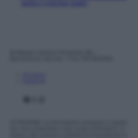
donne e cosa fare subito
© Belpietro Edizioni Periodiche SRL –
Riproduzione riservata – P.Iva 13673600964
Chi siamo
Pubblicità
Facebook
X
Instagram
ATTENZIONE: Le informazioni contenute in questo
sito sono presentate a solo scopo informativo, in
nessun caso possono costituire la formulazione di