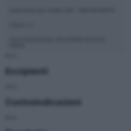
Descrizione tipo ricetta:
SOP – NON RICHIESTA
Classe 1:
C
Forma farmaceutica:
SOLUZIONE MUCOSA
ORALE
NULL
Eccipienti
NULL
Controindicazioni
NULL