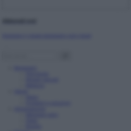
Abbonati ora!
Starbene ti regala benessere ogni mese!
Benessere
Psicologia
Rimedi naturali
Bellezza
Salute
News
Problemi e soluzioni
Alimentazione
Mangiare sano
Diete
Ricette