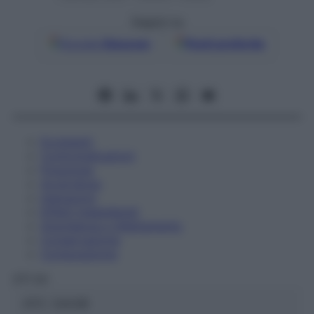
Seguici su
Google
Discover
Fonti preferite
Eccipienti
Controindicazioni
Posologia
Avvertenze
Interazioni
Effetti Indesiderati
Gravidanza e Allattamento
Conservazione
Composizione
OTI Srl
ATC:
2AA3B