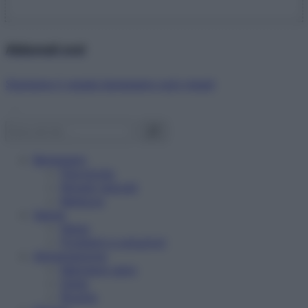
Abbonati ora!
Starbene ti regala benessere ogni mese!
Benessere
Psicologia
Rimedi naturali
Bellezza
Salute
News
Problemi e soluzioni
Alimentazione
Mangiare sano
Diete
Ricette