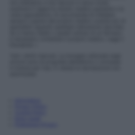
non intendono e non devono in alcun modo
sostituire il rapporto diretto medico-paziente o la
visita specialistica. Si raccomanda di chiedere
sempre il parere del proprio medico curante e/o di
specialisti riguardo qualsiasi indicazione riportata.
Se si hanno dubbi o quesiti sull’uso di un farmaco
è necessario contattare il proprio medico. Leggi il
Disclaimer »
Tutti i diritti riservati. Le immagini utilizzate negli
articoli sono di proprietà dell’editore o concesse
in licenza per l’uso. È vietata la riproduzione non
autorizzata.
Informativa
Privacy Policy
Cookie Policy
Note Legali
Preferenze Privacy