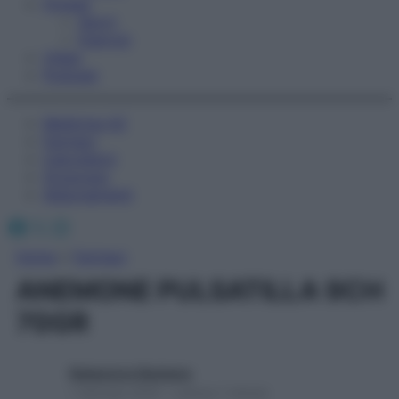
Fitness
Sport
Esercizi
Video
Podcast
Medicina AZ
Farmaci
Calcolatori
Oroscopo
Abbonamenti
Facebook
X
Instagram
Home
»
Farmaci
ANEMONE PULSATILLA 9CH
70GR
Redazione Starbene
1 Gennaio 2025 – Lettura 1 minuto