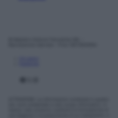
© Belpietro Edizioni Periodiche SRL –
Riproduzione riservata – P.Iva 13673600964
Chi siamo
Pubblicità
Facebook
X
Instagram
ATTENZIONE: Le informazioni contenute in questo
sito sono presentate a solo scopo informativo, in
nessun caso possono costituire la formulazione di
una diagnosi o la prescrizione di un trattamento, e