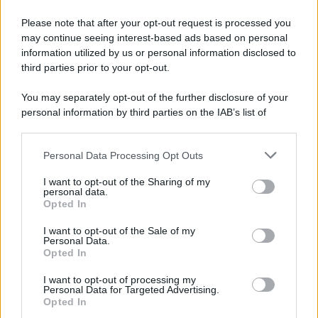
Please note that after your opt-out request is processed you
may continue seeing interest-based ads based on personal
information utilized by us or personal information disclosed to
third parties prior to your opt-out.
You may separately opt-out of the further disclosure of your
personal information by third parties on the IAB’s list of
downstream participants.
Personal Data Processing Opt Outs
This information may also be disclosed by us to third parties
on the IAB’s List of Downstream Participants that may further
I want to opt-out of the Sharing of my
disclose it to other third parties.
personal data.
Opted In
Please note that this website/app uses one or more Google
services and may gather and store information including but
I want to opt-out of the Sale of my
Personal Data.
not limited to your visit or usage behaviour. You may click to
Opted In
grant or deny consent to Google and its third-party tags to
use your data for below specified purposes in below Google
I want to opt-out of processing my
consent section.
Personal Data for Targeted Advertising.
Opted In