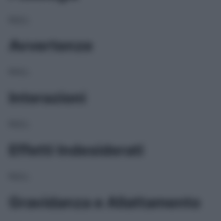
NULL
Avvertenze
NULL
Interazioni
NULL
Effetti Indesiderati
NULL
Gravidanza e Allattamento