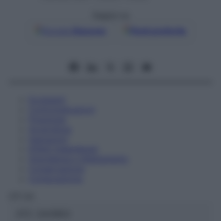
Seguici su
Google
Discover
Fonti preferite
Eccipienti
Controindicazioni
Posologia
Avvertenze
Interazioni
Effetti Indesiderati
Gravidanza e Allattamento
Conservazione
Composizione
OTI Srl
ATC:
2AA1B03