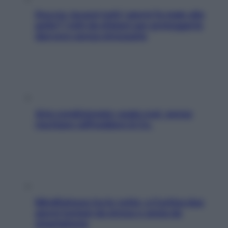
Doccia, lavarsi tutti i giorni fa male alla
pelle? I miti da sfatare per proteggerla
davvero senza stressarla
Aria condizionata: usala così, senza
rischiare raffreddore & Co.
Mindfulness tra le vette: a Cortina due
giorni lontani da stress e ansia da
smartphone