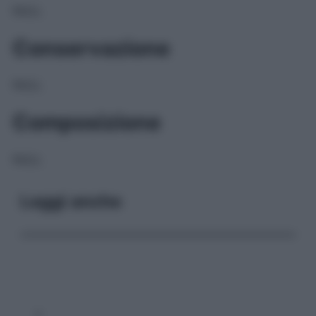
NULL
Conservazione
NULL
Composizione
NULL
Leggi anche