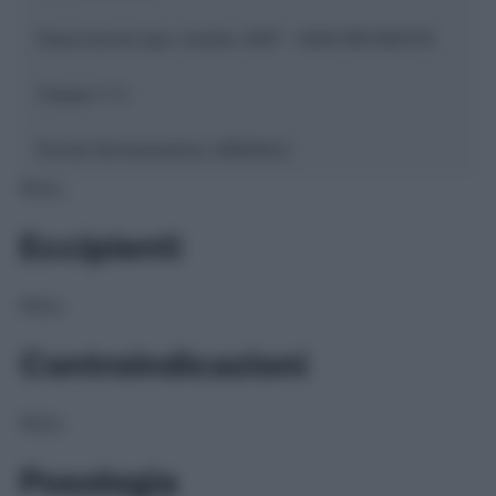
Descrizione tipo ricetta:
SOP – NON RICHIESTA
Classe 1:
C
Forma farmaceutica:
GRANULI
NULL
Eccipienti
NULL
Controindicazioni
NULL
Posologia