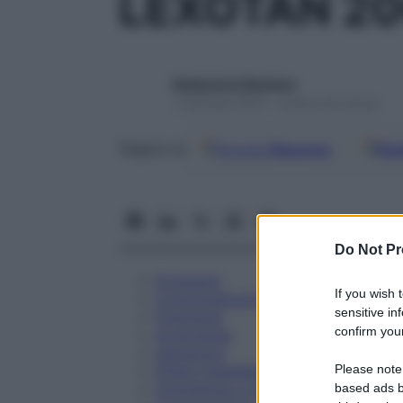
LEXOTAN 20
Redazione Starbene
1 Gennaio 2025 – Lettura 20 minuti
Google
Discover
Fon
Seguici su
Do Not Pr
Eccipienti
If you wish 
Controindicazioni
sensitive in
Posologia
confirm your
Avvertenze
Interazioni
Please note
Effetti Indesiderati
Gravidanza e Allattamento
based ads b