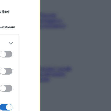
 third
Fame dopo cena? Perché
succede e 6 snack leggeri e
appetitosi che non rovinano il
Downstream
sonno
er and store
to grant or
ed purposes
Non solo Maldive: scopri i coralli
che si nascondono nel nostro
Mediterraneo (e come
proteggerli)