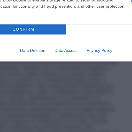
cation functionality and fraud prevention, and other user protection.
 3 mg, fino a 3 volte al giorno. Il trattamento deve
 più bassa, aumentandola gradualmente fino a livello
re superata.
Lexotan 6 mg capsule rigide
: la dose
CONFIRM
no. Nelle prime fasi del trattamento il paziente deve
tificare il dosaggio minimo efficace ed
mministrazione per prevenire un eventuale
.
Pazienti anziani.
Nel trattamento di pazienti anziani
Data Deletion
Data Access
Privacy Policy
abilita dal medico che dovrà valutare una eventuale
sa del potenziale aumento della sensibilità dovuta ad
odinamica.
Pazienti con compromissione epatica.
I
non devono essere trattati con Lexotan (vedere
udi su pazienti con insufficienza epatica lieve o
ione pediatrica.
Non esiste alcuna indicazione per
ione pediatrica.
Ansia.
Il trattamento deve essere il
re rivalutato regolarmente e la necessità di un
ta attentamente, particolarmente se il paziente è
l trattamento, generalmente, non dovrebbe superare
 sospensione graduale. In determinati casi, può
riodo massimo di trattamento; in tal caso, ciò non
lla condizione del paziente.
Insonnia.
(non