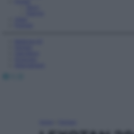
Fitness
Sport
Esercizi
Video
Podcast
Medicina AZ
Farmaci
Calcolatori
Oroscopo
Abbonamenti
Facebook
X
Instagram
Home
»
Farmaci