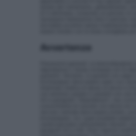
applicabile a Lexotan 6 mg capsule rigide)
durata del trattamento, generalmente, var
di 4 settimane, compreso un periodo di so
necessaria l’estensione oltre il periodo m
dovrebbe avvenire senza rivalutazione del
essere iniziato con la dose consigliata 
Avvertenze
Precauzioni generali.
Le benzodiazepine no
depressione o l’ansia connessa con la depr
pazienti). Pertanto, in pazienti con segni
bromazepam deve essere usato con cautela
Anamnesi medica di abuso di alcool e dr
con estrema cautela in pazienti con una s
4.5 e paragrafo “Dipendenza”).
Uso conco
concomitante di Lexotan con alcool e/o c
nervoso centrale deve essere evitato, poic
bromazepam, tra i quali possibile sedazi
cardiovascolare clinicamente rilevanti, c
paragrafi 4.5 e 4.9). Gravi reazioni anafila