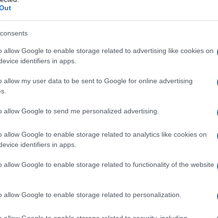
oidrato, amido di mais, talco, magnesio stearato,
Out
sido nero (E172), ferro ossido rosso (E172), ferro
occe orali soluzione saccarina, sodio edetato,
urata, glicole propilenico sodio idrossido (come
consents
etico glaciale (come correttore di pH). Lexotan 6 mg
o allow Google to enable storage related to advertising like cookies on
 di mais, talco, magnesio stearato, gelatina, titanio
evice identifiers in apps.
ferro ossido rosso (E172), ferro ossido giallo (E172).
cristallina, lattosio monoidrato, talco, magnesio
o allow my user data to be sent to Google for online advertising
sa microcristallina, lattosio monoidrato, talco,
72).
s.
to allow Google to send me personalized advertising.
o allow Google to enable storage related to analytics like cookies on
n: • Ipersensibilità al principio attivo o ad uno
evice identifiers in apps.
grafo 6.1. • Nota ipersensibilità alle benzodiazepine. •
espiratoria. • Grave compromissione epatica, dal
o allow Google to enable storage related to functionality of the website
recipitare l’encefalopatia epatica • Sindrome da
tto. • Intossicazione acuta da alcol, medicinali
ici, antidepressivi, litio).
o allow Google to enable storage related to personalization.
o allow Google to enable storage related to security, including