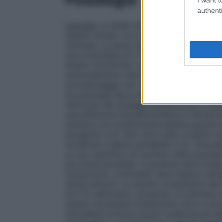
authenti
Lexotan
: La dose raccomandata è da 1,5 a
essere iniziato con la dose raccomandata
ottimale. La dose massima non deve esse
raccomandata è 6-12 mg, 2-3 volte al gior
essere monitorato con regolarità per iden
eventualmente ridurne la frequenza di so
sovradosaggio nel corso del trattamento
la posologia deve essere attentamente st
riduzione dei dosaggi sopraindicati a cau
una differente farmacocinetica e farmac
pazienti con insufficienza epatica grave 
paragrafo 4.3). Non sono stati condotti st
moderata (vedere paragrafo 5.2).
Popolaz
un uso specifico di Lexotan nella popolaz
più breve possibile. Il paziente deve esse
trattamento continuato deve essere valuta
senza sintomi. La durata complessiva de
le 8-12 settimane, compreso un periodo di
essere necessaria l’estensione oltre il pe
dovrebbe avvenire senza rivalutazione de