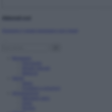
Abbonati ora!
Starbene ti regala benessere ogni mese!
Benessere
Psicologia
Rimedi naturali
Bellezza
Salute
News
Problemi e soluzioni
Alimentazione
Mangiare sano
Diete
Ricette