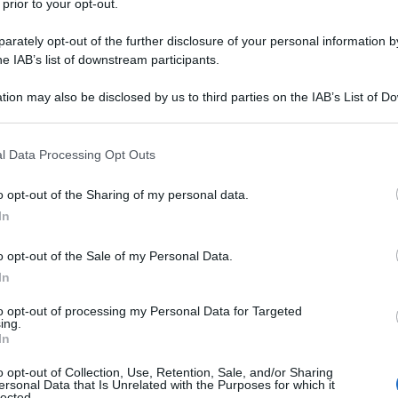
 prior to your opt-out.
rately opt-out of the further disclosure of your personal information by
he IAB’s list of downstream participants.
tion may also be disclosed by us to third parties on the IAB’s List of 
Descrizione tipo ricetta:
RR – RIPETIBILE
 that may further disclose it to other third parties.
3V IN 30GIORNI
 that this website/app uses one or more Google services and may gath
l Data Processing Opt Outs
Forma farmaceutica:
COMPRESSE
including but not limited to your visit or usage behaviour. You may click 
 to Google and its third-party tags to use your data for below specifi
o opt-out of the Sharing of my personal data.
ogle consent section.
In
tazioni somatiche o psichiatriche associate con
o opt-out of the Sale of my Personal Data.
 capsule rigide.
Ansia, tensione ed altre
 associate con sindrome ansiosa. Le benzodiazepine
In
è grave, disabilitante o sottopone il soggetto a
to opt-out of processing my Personal Data for Targeted
ing.
In
o opt-out of Collection, Use, Retention, Sale, and/or Sharing
ersonal Data that Is Unrelated with the Purposes for which it
lected.