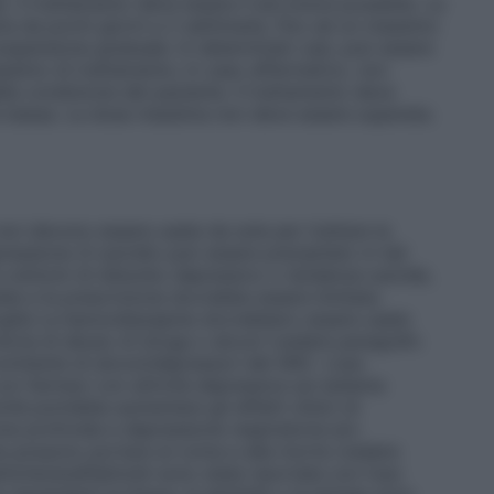
. Il trattamento deve essere il più breve possibile. La
ia da pochi giorni a 2 settimane, fino ad un massimo
spensione graduale. In determinati casi, può essere
assimo di trattamento; in caso affermativo, non
la condizione del paziente. Il trattamento deve
più bassa. La dose massima non deve essere superata.
n devono essere usate da sole per trattare la
essione (il suicidio può essere precipitato in tali
 e sintomi di disturbo depressivo o tendenze suicide,
 e la prescrizione dovrebbe essere limitata.
oghe
Le benzodiazepine dovrebbero essere usate
toria di abuso di droga o alcool (vedere paragrafo
mitante di alcool/depressori del SNC.
L’uso
on farmaci con attività depressiva sul sistema
hé potrebbe aumentare gli effetti clinici di
one profonda e depressione respiratoria e/o
he possono portare al coma e alla morte (vedere
ttiche/anafilattoidi sono state riportate con l’uso