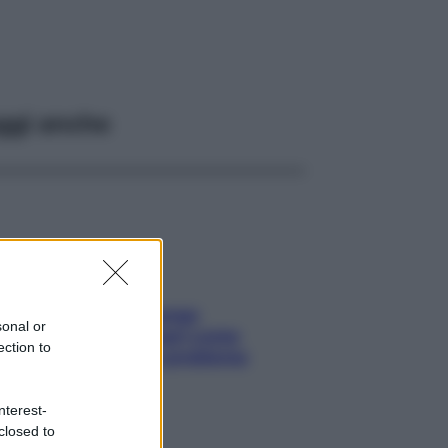
ggi anche
Capelli spezzati lungo
sonal or
l’attaccatura? Scopri come
ection to
risolvere l’annoso problema
nterest-
closed to