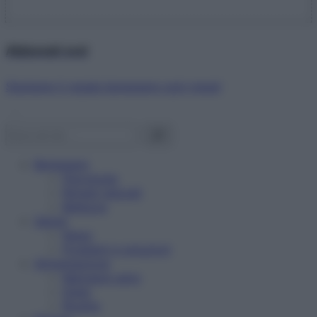
Abbonati ora!
Starbene ti regala benessere ogni mese!
Benessere
Psicologia
Rimedi naturali
Bellezza
Salute
News
Problemi e soluzioni
Alimentazione
Mangiare sano
Diete
Ricette