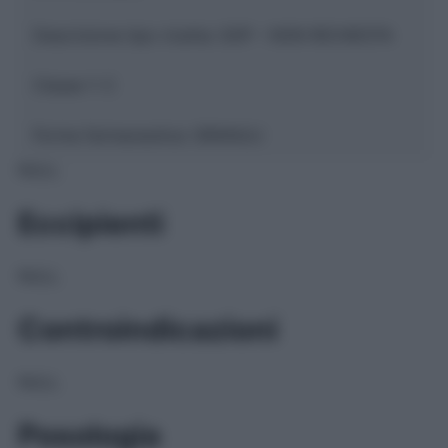
Descrizione tipo ricetta:
SOP – NON RICHIESTA
Classe 1:
C
Forma farmaceutica:
GRANULI
NULL
Eccipienti
NULL
Controindicazioni
NULL
Posologia