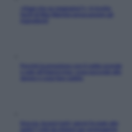
«Oggi che se magnamo?»: 4 ricette
facili di Max Mariola senza pesare gli
ingredienti
Perché la pressione con il caldo scende
e sale all’improvviso: cosa succede alle
donne e cosa fare subito
Doccia, lavarsi tutti i giorni fa male alla
pelle? I miti da sfatare per proteggerla