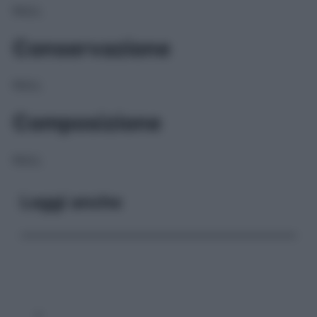
NULL
Conservazione
NULL
Composizione
NULL
Leggi anche