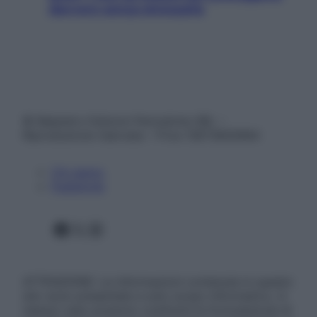
davvero senza stressarla
© Belpietro Edizioni Periodiche SRL –
Riproduzione riservata – P.Iva 13673600964
Chi siamo
Pubblicità
Facebook
X
Instagram
ATTENZIONE: Le informazioni contenute in questo
sito sono presentate a solo scopo informativo, in
nessun caso possono costituire la formulazione di