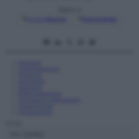
Seguici su
Google
Discover
Fonti preferite
Eccipienti
Controindicazioni
Posologia
Avvertenze
Interazioni
Effetti Indesiderati
Gravidanza e Allattamento
Conservazione
Composizione
OTI Srl
ATC:
2AA1B03