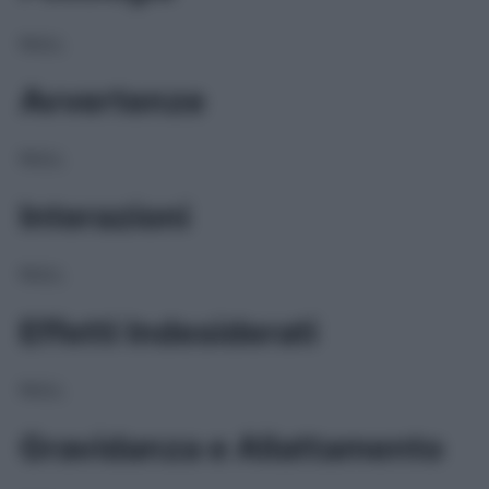
NULL
Avvertenze
NULL
Interazioni
NULL
Effetti Indesiderati
NULL
Gravidanza e Allattamento