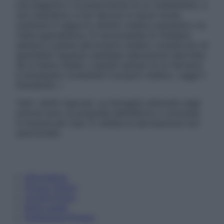
una diagnosi o la prescrizione di un trattamento, e
non intendono e non devono in alcun modo
sostituire il rapporto diretto medico-paziente o la
visita specialistica. Si raccomanda di chiedere
sempre il parere del proprio medico curante e/o di
specialisti riguardo qualsiasi indicazione riportata.
Se si hanno dubbi o quesiti sull’uso di un farmaco
è necessario contattare il proprio medico. Leggi il
Disclaimer »
Tutti i diritti riservati. Le immagini utilizzate negli
articoli sono di proprietà dell’editore o concesse
in licenza per l’uso. È vietata la riproduzione non
autorizzata.
Informativa
Privacy Policy
Cookie Policy
Note Legali
Preferenze Privacy