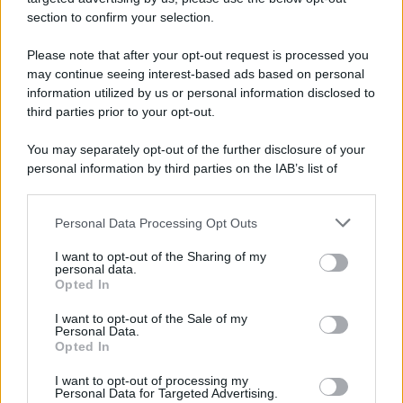
section to confirm your selection.
Please note that after your opt-out request is processed you
may continue seeing interest-based ads based on personal
information utilized by us or personal information disclosed to
third parties prior to your opt-out.
You may separately opt-out of the further disclosure of your
personal information by third parties on the IAB’s list of
downstream participants.
Personal Data Processing Opt Outs
This information may also be disclosed by us to third parties
on the IAB’s List of Downstream Participants that may further
I want to opt-out of the Sharing of my
disclose it to other third parties.
personal data.
Opted In
Please note that this website/app uses one or more Google
services and may gather and store information including but
I want to opt-out of the Sale of my
Personal Data.
not limited to your visit or usage behaviour. You may click to
Opted In
grant or deny consent to Google and its third-party tags to
use your data for below specified purposes in below Google
I want to opt-out of processing my
consent section.
Personal Data for Targeted Advertising.