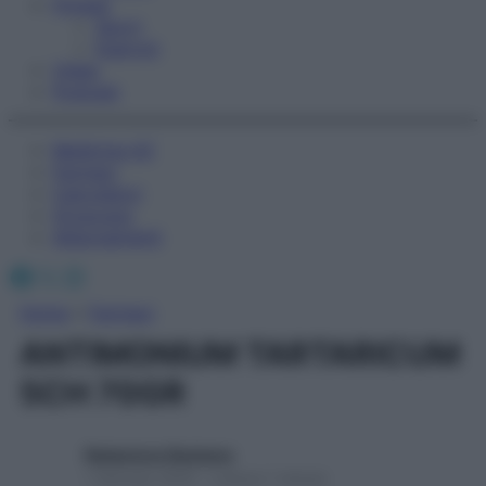
Fitness
Sport
Esercizi
Video
Podcast
Medicina AZ
Farmaci
Calcolatori
Oroscopo
Abbonamenti
Facebook
X
Instagram
Home
»
Farmaci
ANTIMONIUM TARTARICUM
5CH 70GR
Redazione Starbene
1 Gennaio 2025 – Lettura 1 minuto