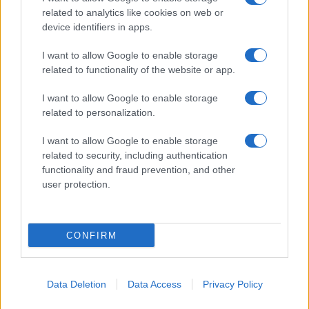
related to analytics like cookies on web or
device identifiers in apps.
I want to allow Google to enable storage
related to functionality of the website or app.
I want to allow Google to enable storage
related to personalization.
I want to allow Google to enable storage
related to security, including authentication
functionality and fraud prevention, and other
user protection.
CONFIRM
Data Deletion
Data Access
Privacy Policy