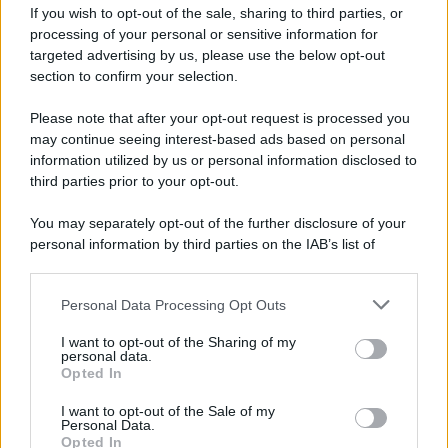
If you wish to opt-out of the sale, sharing to third parties, or
processing of your personal or sensitive information for
targeted advertising by us, please use the below opt-out
section to confirm your selection.
Please note that after your opt-out request is processed you
may continue seeing interest-based ads based on personal
information utilized by us or personal information disclosed to
third parties prior to your opt-out.
You may separately opt-out of the further disclosure of your
personal information by third parties on the IAB’s list of
downstream participants.
Personal Data Processing Opt Outs
This information may also be disclosed by us to third parties
on the IAB’s List of Downstream Participants that may further
I want to opt-out of the Sharing of my
disclose it to other third parties.
personal data.
Opted In
Please note that this website/app uses one or more Google
services and may gather and store information including but
I want to opt-out of the Sale of my
Personal Data.
not limited to your visit or usage behaviour. You may click to
Opted In
grant or deny consent to Google and its third-party tags to