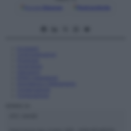
Google
Discover
Fonti preferite
Eccipienti
Controindicazioni
Posologia
Avvertenze
Interazioni
Effetti Indesiderati
Gravidanza e Allattamento
Conservazione
Composizione
HERING Srl
ATC:
2AA3D
Descrizione tipo ricetta:
SOP – NON RICHIESTA