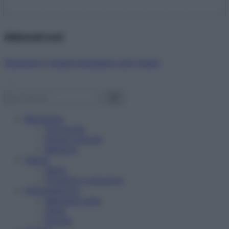
Abbonati ora!
Starbene ti regala benessere ogni mese!
Benessere
Psicologia
Rimedi naturali
Bellezza
Salute
News
Problemi e soluzioni
Alimentazione
Mangiare sano
Diete
Ricette