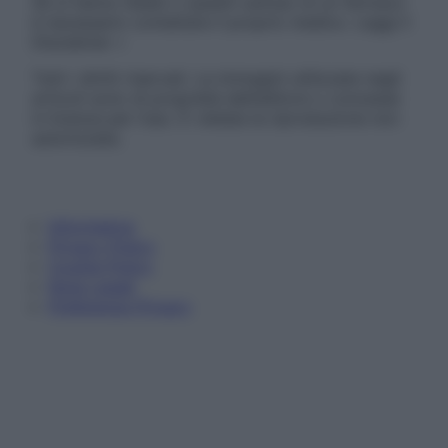
Se si hanno dubbi o quesiti sull’uso di un farmaco
è necessario contattare il proprio medico. Leggi il
Disclaimer »
Tutti i diritti riservati. Le immagini utilizzate negli
articoli sono di proprietà dell’editore o concesse
in licenza per l’uso. È vietata la riproduzione non
autorizzata.
Informativa
Privacy Policy
Cookie Policy
Note Legali
Preferenze Privacy