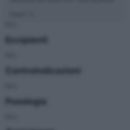
Classe 1:
C
NULL
Eccipienti
NULL
Controindicazioni
NULL
Posologia
NULL