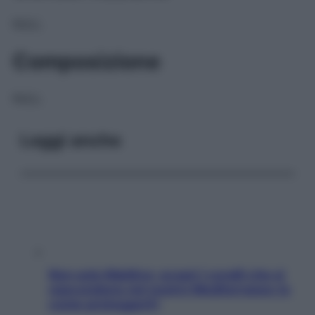
NULL
Composizione
NULL
Leggi anche
Non solo Maldive: scopri i coralli che si
nascondono nel nostro Mediterraneo (e
come proteggerli)