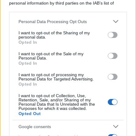
personal information by third parties on the IAB’s list of
downstream participants.
Personal Data Processing Opt Outs
This information may also be disclosed by us to third parties
on the IAB’s List of Downstream Participants that may further
I want to opt-out of the Sharing of my
disclose it to other third parties.
personal data.
Opted In
Please note that this website/app uses one or more Google
services and may gather and store information including but
I want to opt-out of the Sale of my
Personal Data.
not limited to your visit or usage behaviour. You may click to
Opted In
grant or deny consent to Google and its third-party tags to
use your data for below specified purposes in below Google
I want to opt-out of processing my
consent section.
Personal Data for Targeted Advertising.
Opted In
I want to opt-out of Collection, Use,
Retention, Sale, and/or Sharing of my
Personal Data that Is Unrelated with the
Purposes for which it was collected.
Opted Out
Google consents