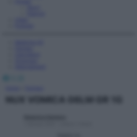
Fitness
Sport
Esercizi
Video
Podcast
Medicina AZ
Farmaci
Calcolatori
Oroscopo
Abbonamenti
Facebook
X
Instagram
Home
»
Farmaci
NUX VOMICA 06LM GR 1G
Redazione Starbene
1 Gennaio 2025 – Lettura 1 minuto
Seguici su