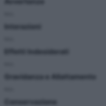
Avvertenze
NULL
Interazioni
NULL
Effetti Indesiderati
NULL
Gravidanza e Allattamento
NULL
Conservazione