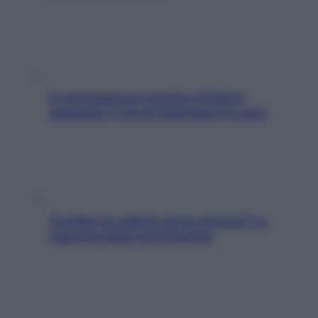
In menopausa il rischio d’infarto
aumenta: è ora di rinforzare il cuore
Contare le calorie serve ancora? La
risposta della nutrizionista