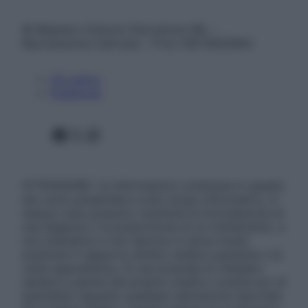
© Belpietro Edizioni Periodiche SRL –
Riproduzione riservata – P.Iva 13673600964
Chi siamo
Pubblicità
Facebook
X
Instagram
ATTENZIONE: Le informazioni contenute in questo
sito sono presentate a solo scopo informativo, in
nessun caso possono costituire la formulazione di
una diagnosi o la prescrizione di un trattamento, e
non intendono e non devono in alcun modo
sostituire il rapporto diretto medico-paziente o la
visita specialistica. Si raccomanda di chiedere
sempre il parere del proprio medico curante e/o di
specialisti riguardo qualsiasi indicazione riportata.