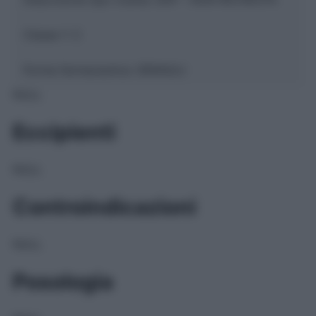
Classe 1:
C
Forma farmaceutica:
GRANULI
NULL
Eccipienti
NULL
Controindicazioni
NULL
Posologia