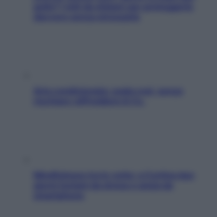
pelle? I miti da sfatare per proteggerla
davvero senza stressarla
Aria condizionata: usala così, senza
rischiare raffreddore & Co.
Mindfulness tra le vette: a Cortina due
giorni lontani da stress e ansia da
smartphone