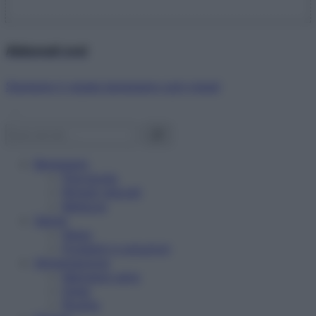
Abbonati ora!
Starbene ti regala benessere ogni mese!
Benessere
Psicologia
Rimedi naturali
Bellezza
Salute
News
Problemi e soluzioni
Alimentazione
Mangiare sano
Diete
Ricette