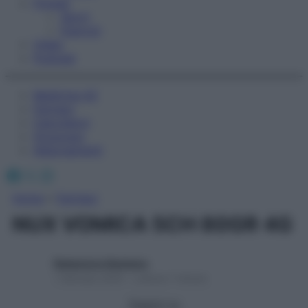
Fitness
Sport
Esercizi
Video
Podcast
Medicina AZ
Farmaci
Calcolatori
Oroscopo
Abbonamenti
Facebook
X
Instagram
Home
»
Farmaci
NUX VOMICA 5CH 80GR 4G
Redazione Starbene
1 Gennaio 2025 – Lettura 1 minuto
Seguici su