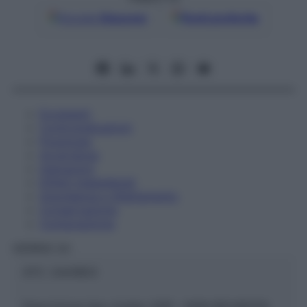
Google
Discover
Fonti preferite
Eccipienti
Controindicazioni
Posologia
Avvertenze
Interazioni
Effetti Indesiderati
Gravidanza e Allattamento
Conservazione
Composizione
HERING Srl
ATC:
2AA1B03
Descrizione tipo ricetta:
SOP – NON RICHIESTA