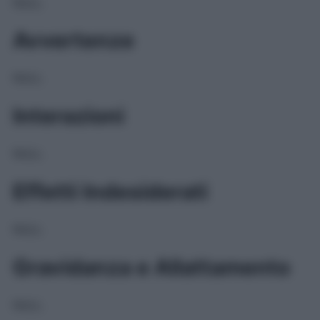
NULL
Avvertenze
NULL
Interazioni
NULL
Effetti Indesiderati
NULL
Gravidanza e Allattamento
NULL