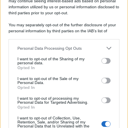
may continue seeing interest-based ads based on personal
information utilized by us or personal information disclosed to
third parties prior to your opt-out.
You may separately opt-out of the further disclosure of your
personal information by third parties on the IAB’s list of
downstream participants.
Personal Data Processing Opt Outs
This information may also be disclosed by us to third parties
on the IAB’s List of Downstream Participants that may further
I want to opt-out of the Sharing of my
disclose it to other third parties.
personal data.
Opted In
Please note that this website/app uses one or more Google
services and may gather and store information including but
I want to opt-out of the Sale of my
Personal Data.
not limited to your visit or usage behaviour. You may click to
Opted In
grant or deny consent to Google and its third-party tags to
use your data for below specified purposes in below Google
I want to opt-out of processing my
consent section.
Personal Data for Targeted Advertising.
Opted In
I want to opt-out of Collection, Use,
Retention, Sale, and/or Sharing of my
Personal Data that Is Unrelated with the