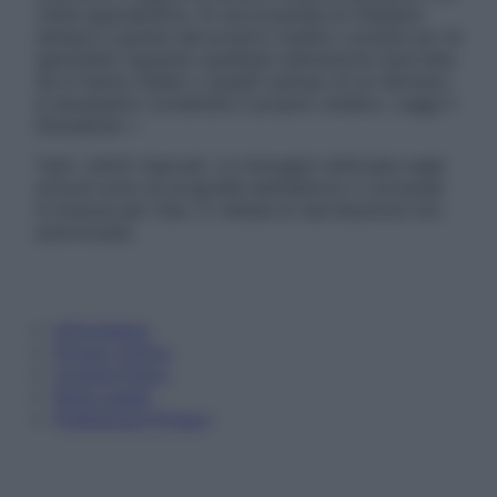
visita specialistica. Si raccomanda di chiedere
sempre il parere del proprio medico curante e/o di
specialisti riguardo qualsiasi indicazione riportata.
Se si hanno dubbi o quesiti sull’uso di un farmaco
è necessario contattare il proprio medico. Leggi il
Disclaimer »
Tutti i diritti riservati. Le immagini utilizzate negli
articoli sono di proprietà dell’editore o concesse
in licenza per l’uso. È vietata la riproduzione non
autorizzata.
Informativa
Privacy Policy
Cookie Policy
Note Legali
Preferenze Privacy