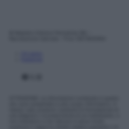
© Belpietro Edizioni Periodiche SRL –
Riproduzione riservata – P.Iva 13673600964
Chi siamo
Pubblicità
Facebook
X
Instagram
ATTENZIONE: Le informazioni contenute in questo
sito sono presentate a solo scopo informativo, in
nessun caso possono costituire la formulazione di
una diagnosi o la prescrizione di un trattamento, e
non intendono e non devono in alcun modo
sostituire il rapporto diretto medico-paziente o la