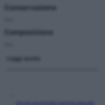
Conservazione
NULL
Composizione
NULL
Leggi anche
Doccia, lavarsi tutti i giorni fa male alla