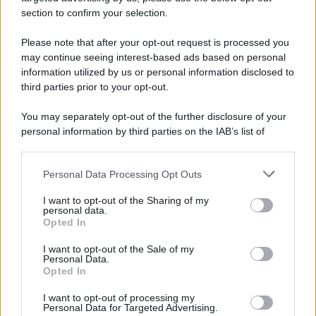
section to confirm your selection.
Please note that after your opt-out request is processed you
may continue seeing interest-based ads based on personal
information utilized by us or personal information disclosed to
third parties prior to your opt-out.
You may separately opt-out of the further disclosure of your
personal information by third parties on the IAB’s list of
downstream participants.
Personal Data Processing Opt Outs
This information may also be disclosed by us to third parties
on the IAB’s List of Downstream Participants that may further
I want to opt-out of the Sharing of my
disclose it to other third parties.
personal data.
Opted In
Please note that this website/app uses one or more Google
services and may gather and store information including but
I want to opt-out of the Sale of my
Personal Data.
not limited to your visit or usage behaviour. You may click to
Opted In
grant or deny consent to Google and its third-party tags to
use your data for below specified purposes in below Google
I want to opt-out of processing my
consent section.
Personal Data for Targeted Advertising.