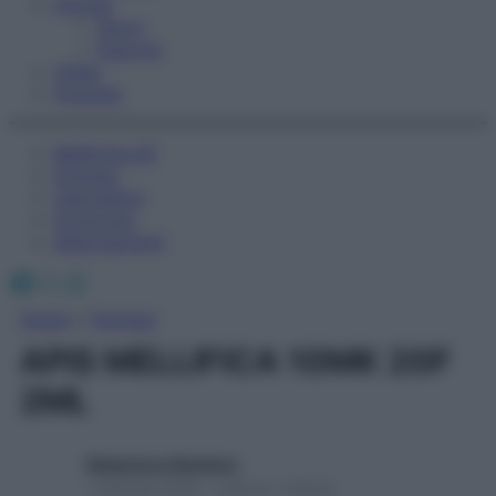
Fitness
Sport
Esercizi
Video
Podcast
Medicina AZ
Farmaci
Calcolatori
Oroscopo
Abbonamenti
Facebook
X
Instagram
Home
»
Farmaci
APIS MELLIFICA 10MK 20F
2ML
Redazione Starbene
1 Gennaio 2025 – Lettura 1 minuto