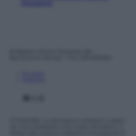
smartphone
© Belpietro Edizioni Periodiche SRL –
Riproduzione riservata – P.Iva 13673600964
Chi siamo
Pubblicità
Facebook
X
Instagram
ATTENZIONE: Le informazioni contenute in questo
sito sono presentate a solo scopo informativo, in
nessun caso possono costituire la formulazione di