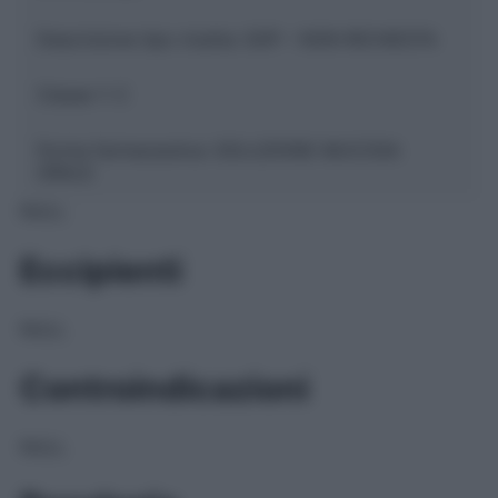
Descrizione tipo ricetta:
SOP – NON RICHIESTA
Classe 1:
C
Forma farmaceutica:
SOLUZIONE MUCOSA
ORALE
NULL
Eccipienti
NULL
Controindicazioni
NULL