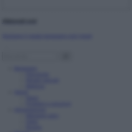
Abbonati ora!
Starbene ti regala benessere ogni mese!
Benessere
Psicologia
Rimedi naturali
Bellezza
Salute
News
Problemi e soluzioni
Alimentazione
Mangiare sano
Diete
Ricette