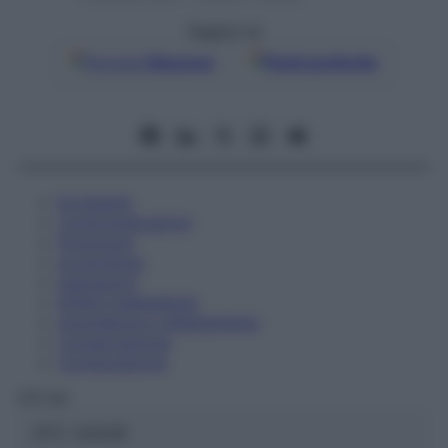
Seguici su
Google
Discover
Fonti preferite
Eccipienti
Controindicazioni
Posologia
Avvertenze
Interazioni
Effetti Indesiderati
Gravidanza e Allattamento
Conservazione
Composizione
OTI Srl
ATC:
2AA2B