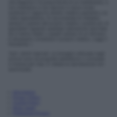
una diagnosi o la prescrizione di un trattamento, e
non intendono e non devono in alcun modo
sostituire il rapporto diretto medico-paziente o la
visita specialistica. Si raccomanda di chiedere
sempre il parere del proprio medico curante e/o di
specialisti riguardo qualsiasi indicazione riportata.
Se si hanno dubbi o quesiti sull’uso di un farmaco
è necessario contattare il proprio medico. Leggi il
Disclaimer »
Tutti i diritti riservati. Le immagini utilizzate negli
articoli sono di proprietà dell’editore o concesse
in licenza per l’uso. È vietata la riproduzione non
autorizzata.
Informativa
Privacy Policy
Cookie Policy
Note Legali
Preferenze Privacy