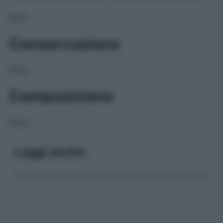
NULL
Conservazione
NULL
Composizione
NULL
Leggi anche