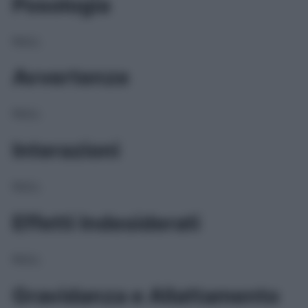
Posologia
NULL
Avvertenze
NULL
Interazioni
NULL
Effetti Indesiderati
NULL
Gravidanza e Allattamento