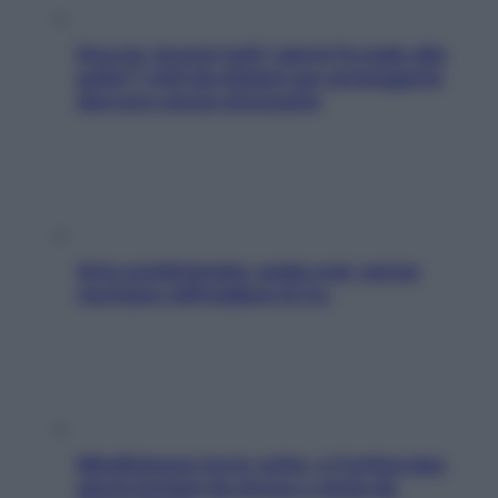
Doccia, lavarsi tutti i giorni fa male alla
pelle? I miti da sfatare per proteggerla
davvero senza stressarla
Aria condizionata: usala così, senza
rischiare raffreddore & Co.
Mindfulness tra le vette: a Cortina due
giorni lontani da stress e ansia da