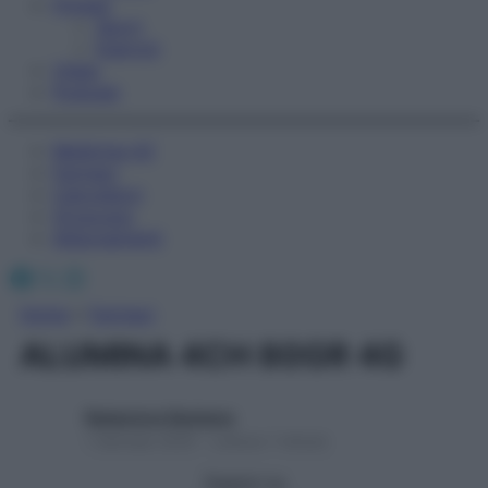
Fitness
Sport
Esercizi
Video
Podcast
Medicina AZ
Farmaci
Calcolatori
Oroscopo
Abbonamenti
Facebook
X
Instagram
Home
»
Farmaci
ALUMINA 4CH 80GR 4G
Redazione Starbene
1 Gennaio 2025 – Lettura 1 minuto
Seguici su