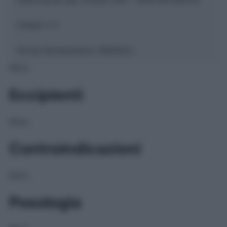
Classe 1:
C
Forma farmaceutica:
GRANULI
NULL
Eccipienti
NULL
Controindicazioni
NULL
Posologia