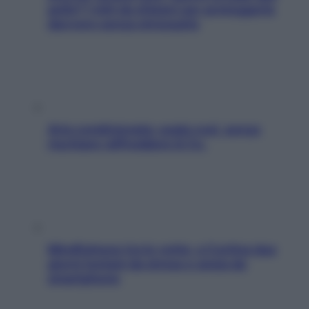
pelle? I miti da sfatare per proteggerla
davvero senza stressarla
Aria condizionata: usala così, senza
rischiare raffreddore & Co.
Mindfulness tra le vette: a Cortina due
giorni lontani da stress e ansia da
smartphone