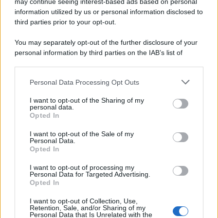
may continue seeing interest-based ads based on personal
information utilized by us or personal information disclosed to
third parties prior to your opt-out.
You may separately opt-out of the further disclosure of your
personal information by third parties on the IAB’s list of
downstream participants.
Personal Data Processing Opt Outs
This information may also be disclosed by us to third parties
on the IAB’s List of Downstream Participants that may further
I want to opt-out of the Sharing of my
disclose it to other third parties.
personal data.
Opted In
Please note that this website/app uses one or more Google
services and may gather and store information including but
I want to opt-out of the Sale of my
Personal Data.
not limited to your visit or usage behaviour. You may click to
Opted In
grant or deny consent to Google and its third-party tags to
use your data for below specified purposes in below Google
I want to opt-out of processing my
consent section.
Personal Data for Targeted Advertising.
Opted In
I want to opt-out of Collection, Use,
Retention, Sale, and/or Sharing of my
Personal Data that Is Unrelated with the