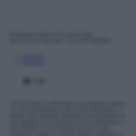
© Belpietro Edizioni Periodiche SRL –
Riproduzione riservata – P.Iva 13673600964
Chi siamo
Pubblicità
Facebook
X
Instagram
ATTENZIONE: Le informazioni contenute in questo
sito sono presentate a solo scopo informativo, in
nessun caso possono costituire la formulazione di
una diagnosi o la prescrizione di un trattamento, e
non intendono e non devono in alcun modo
sostituire il rapporto diretto medico-paziente o la