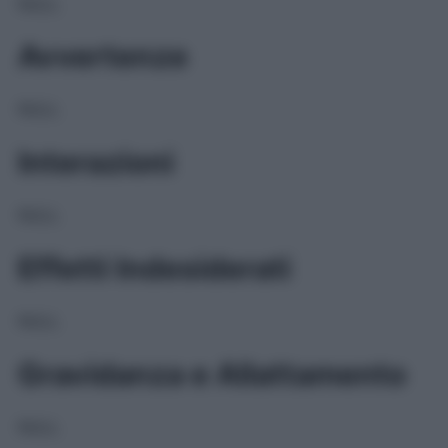
NULL
Avvertenze
NULL
Interazioni
NULL
Effetti Indesiderati
NULL
Gravidanza e Allattamento
NULL