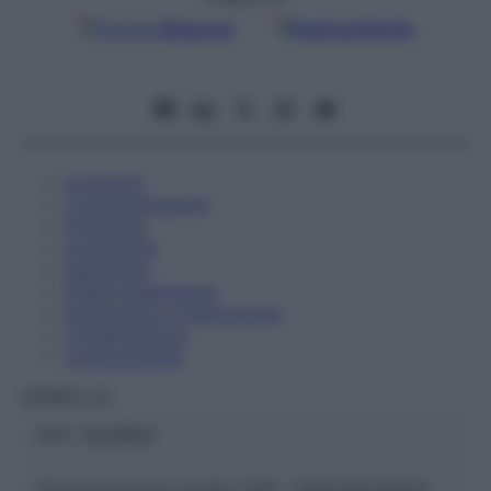
Google
Discover
Fonti preferite
Eccipienti
Controindicazioni
Posologia
Avvertenze
Interazioni
Effetti Indesiderati
Gravidanza e Allattamento
Conservazione
Composizione
HERING Srl
ATC:
2AA1B03
Descrizione tipo ricetta:
SOP – NON RICHIESTA