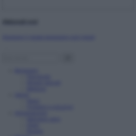
Abbonati ora!
Starbene ti regala benessere ogni mese!
Benessere
Psicologia
Rimedi naturali
Bellezza
Salute
News
Problemi e soluzioni
Alimentazione
Mangiare sano
Diete
Ricette