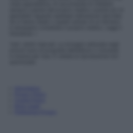
visita specialistica. Si raccomanda di chiedere
sempre il parere del proprio medico curante e/o di
specialisti riguardo qualsiasi indicazione riportata.
Se si hanno dubbi o quesiti sull’uso di un farmaco
è necessario contattare il proprio medico. Leggi il
Disclaimer »
Tutti i diritti riservati. Le immagini utilizzate negli
articoli sono di proprietà dell’editore o concesse
in licenza per l’uso. È vietata la riproduzione non
autorizzata.
Informativa
Privacy Policy
Cookie Policy
Note Legali
Preferenze Privacy