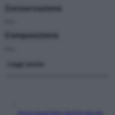
Conservazione
NULL
Composizione
NULL
Leggi anche
Doccia, lavarsi tutti i giorni fa male alla