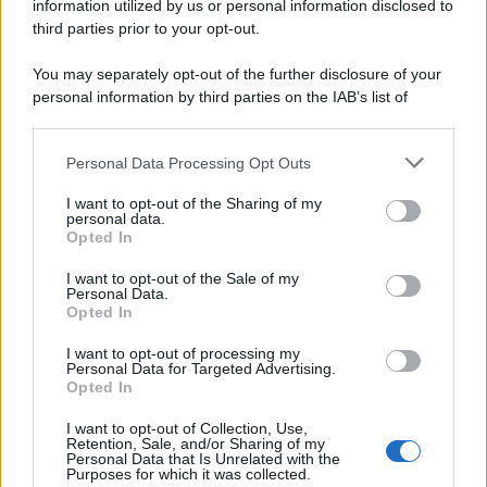
information utilized by us or personal information disclosed to
third parties prior to your opt-out.
You may separately opt-out of the further disclosure of your
personal information by third parties on the IAB’s list of
downstream participants.
Personal Data Processing Opt Outs
This information may also be disclosed by us to third parties
on the IAB’s List of Downstream Participants that may further
I want to opt-out of the Sharing of my
disclose it to other third parties.
personal data.
Opted In
Please note that this website/app uses one or more Google
services and may gather and store information including but
I want to opt-out of the Sale of my
Personal Data.
not limited to your visit or usage behaviour. You may click to
Opted In
grant or deny consent to Google and its third-party tags to
use your data for below specified purposes in below Google
I want to opt-out of processing my
consent section.
Personal Data for Targeted Advertising.
Opted In
I want to opt-out of Collection, Use,
Retention, Sale, and/or Sharing of my
Personal Data that Is Unrelated with the
Purposes for which it was collected.