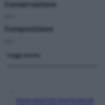
Conservazione
NULL
Composizione
NULL
Leggi anche
Doccia, lavarsi tutti i giorni fa male alla
pelle? I miti da sfatare per proteggerla