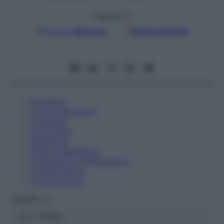
Seguici su
Google
Discover
Fonti preferite
Eccipienti
Controindicazioni
Posologia
Avvertenze
Interazioni
Effetti Indesiderati
Gravidanza e Allattamento
Conservazione
Composizione
HERING Srl
ATC:
2AA2D