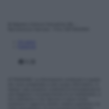
© Belpietro Edizioni Periodiche SRL –
Riproduzione riservata – P.Iva 13673600964
Chi siamo
Pubblicità
Facebook
X
Instagram
ATTENZIONE: Le informazioni contenute in questo
sito sono presentate a solo scopo informativo, in
nessun caso possono costituire la formulazione di
una diagnosi o la prescrizione di un trattamento, e
non intendono e non devono in alcun modo
sostituire il rapporto diretto medico-paziente o la
visita specialistica. Si raccomanda di chiedere