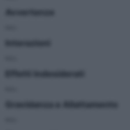
Avvertenze
NULL
Interazioni
NULL
Effetti Indesiderati
NULL
Gravidanza e Allattamento
NULL