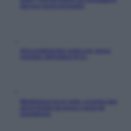
davvero senza stressarla
Aria condizionata: usala così, senza
rischiare raffreddore & Co.
Mindfulness tra le vette: a Cortina due
giorni lontani da stress e ansia da
smartphone