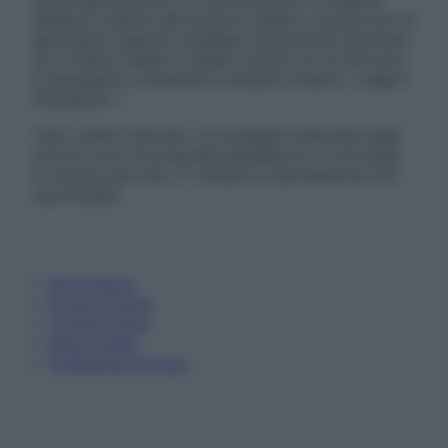
sempre il parere del proprio medico curante e/o di
specialisti riguardo qualsiasi indicazione riportata.
Se si hanno dubbi o quesiti sull’uso di un farmaco
è necessario contattare il proprio medico. Leggi il
Disclaimer »
Tutti i diritti riservati. Le immagini utilizzate negli
articoli sono di proprietà dell’editore o concesse
in licenza per l’uso. È vietata la riproduzione non
autorizzata.
Informativa
Privacy Policy
Cookie Policy
Note Legali
Preferenze Privacy