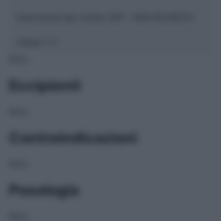
Descrizione tipo ricetta:
SOP – NON RICHIESTA
Classe 1:
C
NULL
Eccipienti
NULL
Controindicazioni
NULL
Posologia
NULL