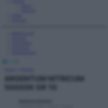
Fitness
Sport
Esercizi
Video
Podcast
Medicina AZ
Farmaci
Calcolatori
Oroscopo
Abbonamenti
Facebook
X
Instagram
Home
»
Farmaci
ARGENTUM NITRICUM
50000K GR 1G
Redazione Starbene
1 Gennaio 2025 – Lettura 1 minuto