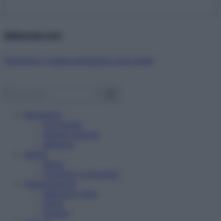
Abbonati ora!
Starbene ti regala benessere ogni mese!
Benessere
Psicologia
Rimedi naturali
Bellezza
Salute
News
Problemi e soluzioni
Alimentazione
Mangiare sano
Diete
Ricette