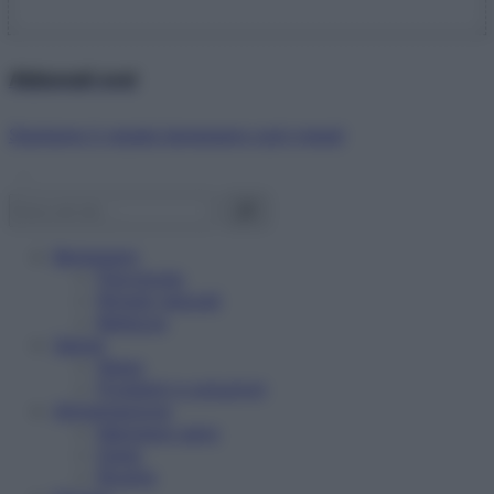
Abbonati ora!
Starbene ti regala benessere ogni mese!
Benessere
Psicologia
Rimedi naturali
Bellezza
Salute
News
Problemi e soluzioni
Alimentazione
Mangiare sano
Diete
Ricette