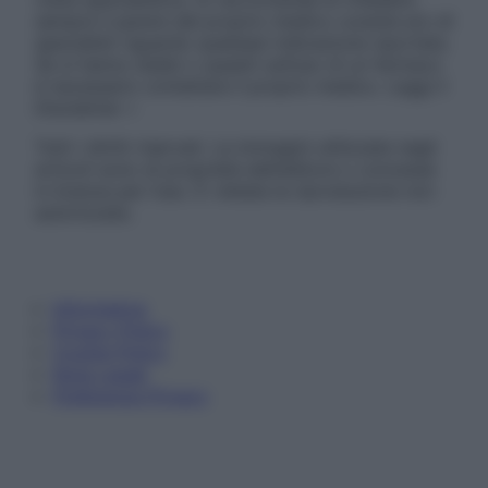
sempre il parere del proprio medico curante e/o di
specialisti riguardo qualsiasi indicazione riportata.
Se si hanno dubbi o quesiti sull’uso di un farmaco
è necessario contattare il proprio medico. Leggi il
Disclaimer »
Tutti i diritti riservati. Le immagini utilizzate negli
articoli sono di proprietà dell’editore o concesse
in licenza per l’uso. È vietata la riproduzione non
autorizzata.
Informativa
Privacy Policy
Cookie Policy
Note Legali
Preferenze Privacy