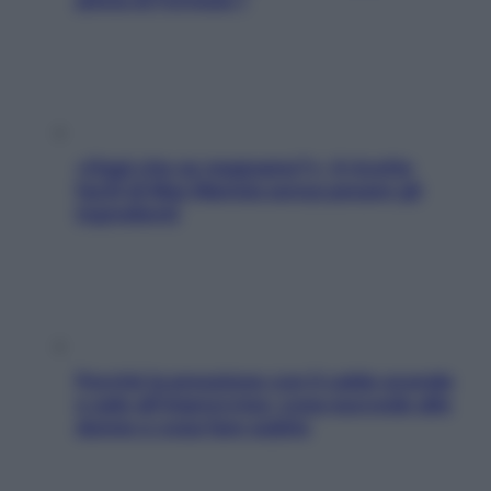
«Oggi che se magnamo?»: 4 ricette
facili di Max Mariola senza pesare gli
ingredienti
Perché la pressione con il caldo scende
e sale all’improvviso: cosa succede alle
donne e cosa fare subito