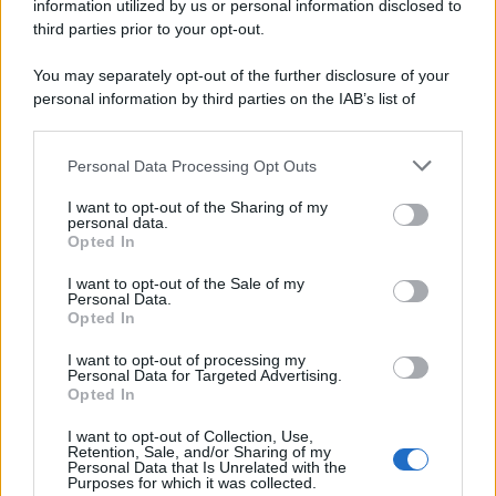
information utilized by us or personal information disclosed to
third parties prior to your opt-out.
You may separately opt-out of the further disclosure of your
personal information by third parties on the IAB’s list of
downstream participants.
Personal Data Processing Opt Outs
This information may also be disclosed by us to third parties
on the IAB’s List of Downstream Participants that may further
I want to opt-out of the Sharing of my
disclose it to other third parties.
personal data.
Opted In
Please note that this website/app uses one or more Google
services and may gather and store information including but
I want to opt-out of the Sale of my
Personal Data.
not limited to your visit or usage behaviour. You may click to
Opted In
grant or deny consent to Google and its third-party tags to
use your data for below specified purposes in below Google
I want to opt-out of processing my
consent section.
Personal Data for Targeted Advertising.
Opted In
I want to opt-out of Collection, Use,
Retention, Sale, and/or Sharing of my
Personal Data that Is Unrelated with the
Purposes for which it was collected.