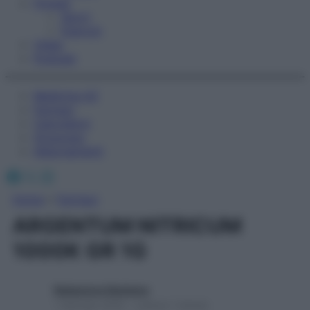
Fitness
Sport
Esercizi
Video
Podcast
Medicina AZ
Farmaci
Calcolatori
Oroscopo
Abbonamenti
Facebook
X
Instagram
Home
»
Farmaci
ARGENTUM NITRICUM
1000K GR 1G
Redazione Starbene
1 Gennaio 2025 – Lettura 1 minuto