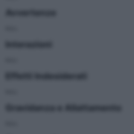
Avvertenze
NULL
Interazioni
NULL
Effetti Indesiderati
NULL
Gravidanza e Allattamento
NULL