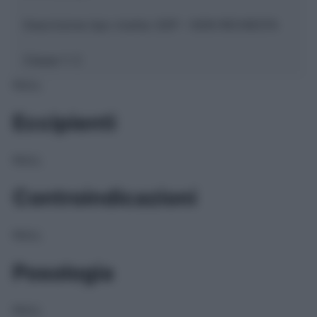
Descrizione tipo ricetta:
SOP – NON RICHIESTA
Classe 1:
C
NULL
Eccipienti
NULL
Controindicazioni
NULL
Posologia
NULL