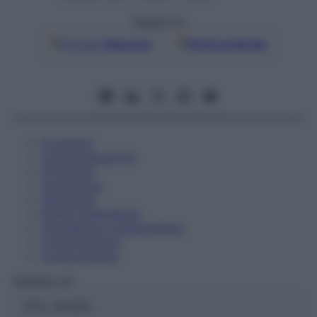
Seguici su
Google
Discover
Fonti preferite
Eccipienti
Controindicazioni
Posologia
Avvertenze
Interazioni
Effetti Indesiderati
Gravidanza e Allattamento
Conservazione
Composizione
HERING Srl
ATC:
2AA2D