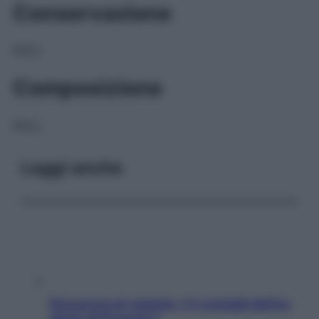
Conservazione
NULL
Composizione
NULL
Leggi anche
Sicurezza al volante: i 5 consigli dell’ex
pilota di Formula 1