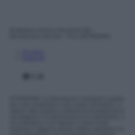
© Belpietro Edizioni Periodiche SRL –
Riproduzione riservata – P.Iva 13673600964
Chi siamo
Pubblicità
Facebook
X
Instagram
ATTENZIONE: Le informazioni contenute in questo
sito sono presentate a solo scopo informativo, in
nessun caso possono costituire la formulazione di
una diagnosi o la prescrizione di un trattamento, e
non intendono e non devono in alcun modo
sostituire il rapporto diretto medico-paziente o la
visita specialistica. Si raccomanda di chiedere