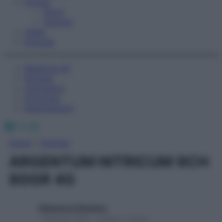
Fitness
Sport
Esercizi
Video
Podcast
Medicina AZ
Farmaci
Calcolatori
Oroscopo
Abbonamenti
Facebook
X
Instagram
Home
»
Farmaci
ARGENTUM NITRICUM 9CH
80GR 4G
Redazione Starbene
1 Gennaio 2025 – Lettura 1 minuto