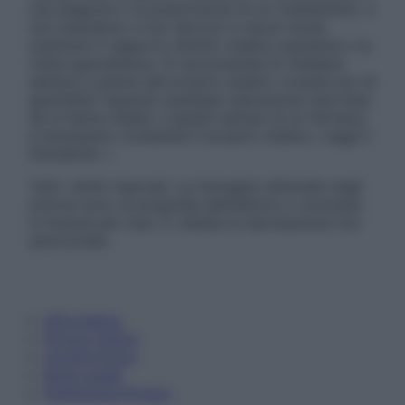
una diagnosi o la prescrizione di un trattamento, e
non intendono e non devono in alcun modo
sostituire il rapporto diretto medico-paziente o la
visita specialistica. Si raccomanda di chiedere
sempre il parere del proprio medico curante e/o di
specialisti riguardo qualsiasi indicazione riportata.
Se si hanno dubbi o quesiti sull’uso di un farmaco
è necessario contattare il proprio medico. Leggi il
Disclaimer »
Tutti i diritti riservati. Le immagini utilizzate negli
articoli sono di proprietà dell’editore o concesse
in licenza per l’uso. È vietata la riproduzione non
autorizzata.
Informativa
Privacy Policy
Cookie Policy
Note Legali
Preferenze Privacy