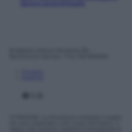
davvero senza stressarla
© Belpietro Edizioni Periodiche SRL –
Riproduzione riservata – P.Iva 13673600964
Chi siamo
Pubblicità
Facebook
X
Instagram
ATTENZIONE: Le informazioni contenute in questo
sito sono presentate a solo scopo informativo, in
nessun caso possono costituire la formulazione di