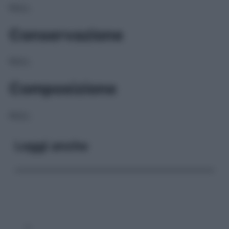
NULL
Conservazione
NULL
Composizione
NULL
Leggi anche