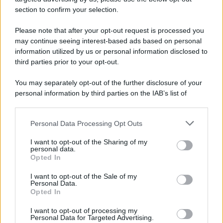
section to confirm your selection.
Please note that after your opt-out request is processed you
may continue seeing interest-based ads based on personal
information utilized by us or personal information disclosed to
third parties prior to your opt-out.
You may separately opt-out of the further disclosure of your
personal information by third parties on the IAB’s list of
downstream participants.
Personal Data Processing Opt Outs
This information may also be disclosed by us to third parties
on the IAB’s List of Downstream Participants that may further
I want to opt-out of the Sharing of my
disclose it to other third parties.
personal data.
Opted In
Please note that this website/app uses one or more Google
services and may gather and store information including but
I want to opt-out of the Sale of my
Personal Data.
not limited to your visit or usage behaviour. You may click to
Opted In
grant or deny consent to Google and its third-party tags to
use your data for below specified purposes in below Google
I want to opt-out of processing my
consent section.
Personal Data for Targeted Advertising.