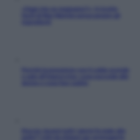
«Oggi che se magnamo?»: 4 ricette
facili di Max Mariola senza pesare gli
ingredienti
Perché la pressione con il caldo scende
e sale all’improvviso: cosa succede alle
donne e cosa fare subito
Doccia, lavarsi tutti i giorni fa male alla
pelle? I miti da sfatare per proteggerla