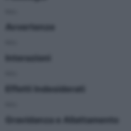
NULL
Avvertenze
NULL
Interazioni
NULL
Effetti Indesiderati
NULL
Gravidanza e Allattamento