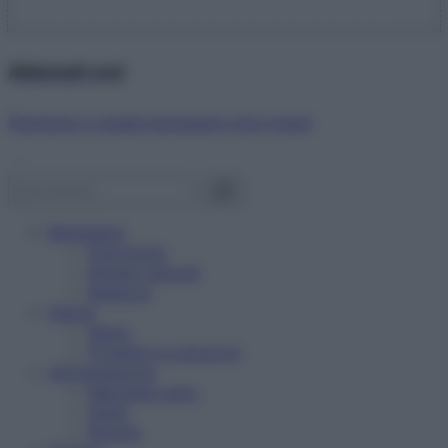
Abbonati ora!
Starbene ti regala benessere ogni mese!
Benessere
Psicologia
Rimedi naturali
Bellezza
Salute
News
Problemi e soluzioni
Alimentazione
Mangiare sano
Diete
Ricette