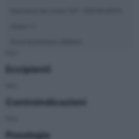
Descrizione tipo ricetta:
SOP – NON RICHIESTA
Classe 1:
C
Forma farmaceutica:
GRANULI
NULL
Eccipienti
NULL
Controindicazioni
NULL
Posologia