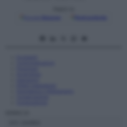
Seguici su
Google
Discover
Fonti preferite
Eccipienti
Controindicazioni
Posologia
Avvertenze
Interazioni
Effetti Indesiderati
Gravidanza e Allattamento
Conservazione
Composizione
HERING Srl
ATC:
2AA1B03