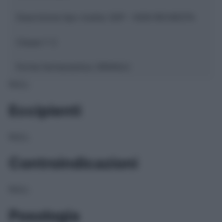
Descrizione tipo ricetta:
SOP – NON RICHIESTA
Classe 1:
C
Forma farmaceutica:
GRANULI
NULL
Eccipienti
NULL
Controindicazioni
NULL
Posologia