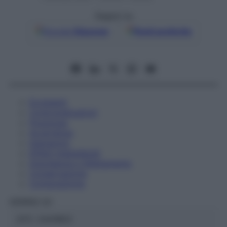
Seguici su
Google
Discover
Fonti preferite
Eccipienti
Controindicazioni
Posologia
Avvertenze
Interazioni
Effetti Indesiderati
Gravidanza e Allattamento
Conservazione
Composizione
HERING Srl
ATC:
2AA1B03