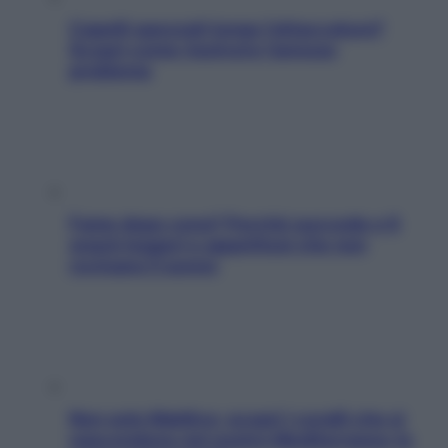
Capelli spezzati lungo l’attaccatura?
Scopri come risolvere l’annoso
problema
Fame dopo cena? Perché succede e 6
snack leggeri e appetitosi che non
rovinano il sonno
Non solo Maldive: scopri i coralli che si
nascondono nel nostro Mediterraneo (e