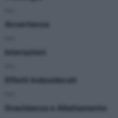
NULL
Avvertenze
NULL
Interazioni
NULL
Effetti Indesiderati
NULL
Gravidanza e Allattamento