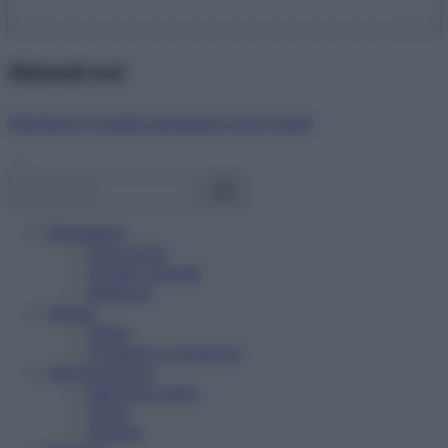
Abbonati ora!
Starbene ti regala benessere ogni mese!
Benessere
Psicologia
Rimedi naturali
Bellezza
Salute
News
Problemi e soluzioni
Alimentazione
Mangiare sano
Diete
Ricette