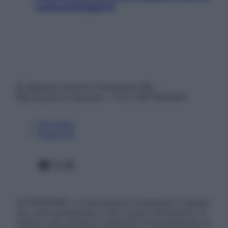
come proteggerli)
© Belpietro Edizioni Periodiche SRL –
Riproduzione riservata – P.Iva 13673600964
Chi siamo
Pubblicità
Facebook
X
Instagram
ATTENZIONE: Le informazioni contenute in questo
sito sono presentate a solo scopo informativo, in
nessun caso possono costituire la formulazione di