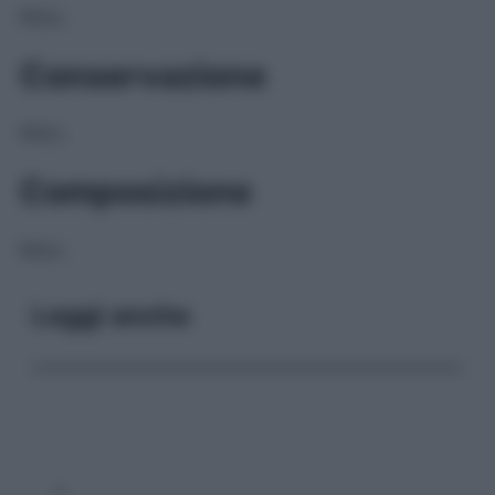
NULL
Conservazione
NULL
Composizione
NULL
Leggi anche