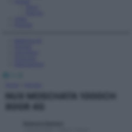
Fitness
Sport
Esercizi
Video
Podcast
Medicina AZ
Farmaci
Calcolatori
Oroscopo
Abbonamenti
Facebook
X
Instagram
Home
»
Farmaci
NUX MOSCHATA 1000CH
80GR 4G
Redazione Starbene
1 Gennaio 2025 – Lettura 1 minuto