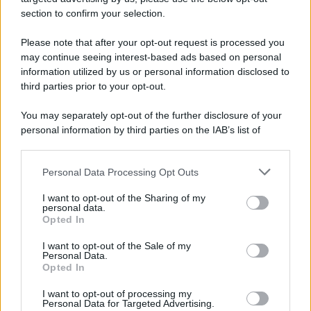
section to confirm your selection.
Please note that after your opt-out request is processed you
may continue seeing interest-based ads based on personal
information utilized by us or personal information disclosed to
third parties prior to your opt-out.
You may separately opt-out of the further disclosure of your
personal information by third parties on the IAB’s list of
downstream participants.
Personal Data Processing Opt Outs
This information may also be disclosed by us to third parties
on the IAB’s List of Downstream Participants that may further
I want to opt-out of the Sharing of my
disclose it to other third parties.
personal data.
Opted In
Please note that this website/app uses one or more Google
services and may gather and store information including but
I want to opt-out of the Sale of my
Personal Data.
not limited to your visit or usage behaviour. You may click to
Opted In
grant or deny consent to Google and its third-party tags to
use your data for below specified purposes in below Google
I want to opt-out of processing my
consent section.
Personal Data for Targeted Advertising.