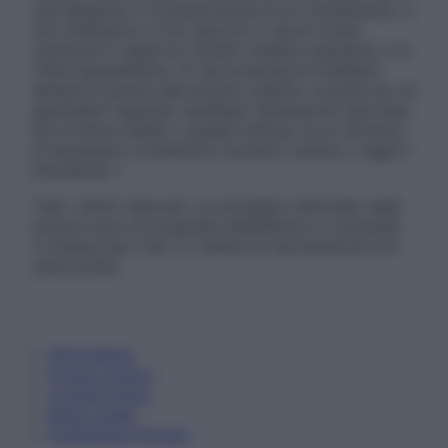
una diagnosi o la prescrizione di un trattamento, e
non intendono e non devono in alcun modo
sostituire il rapporto diretto medico-paziente o la
visita specialistica. Si raccomanda di chiedere
sempre il parere del proprio medico curante e/o di
specialisti riguardo qualsiasi indicazione riportata.
Se si hanno dubbi o quesiti sull’uso di un farmaco
è necessario contattare il proprio medico. Leggi il
Disclaimer »
Tutti i diritti riservati. Le immagini utilizzate negli
articoli sono di proprietà dell’editore o concesse
in licenza per l’uso. È vietata la riproduzione non
autorizzata.
Informativa
Privacy Policy
Cookie Policy
Note Legali
Preferenze Privacy