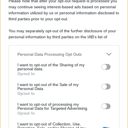
Please note that after your opt-out request is processed you
may continue seeing interest-based ads based on personal
information utilized by us or personal information disclosed to
third parties prior to your opt-out.
You may separately opt-out of the further disclosure of your
personal information by third parties on the IAB’s list of
downstream participants.
Personal Data Processing Opt Outs
This information may also be disclosed by us to third parties
on the IAB’s List of Downstream Participants that may further
I want to opt-out of the Sharing of my
disclose it to other third parties.
personal data.
Opted In
Please note that this website/app uses one or more Google
services and may gather and store information including but
I want to opt-out of the Sale of my
Personal Data.
not limited to your visit or usage behaviour. You may click to
Opted In
grant or deny consent to Google and its third-party tags to
use your data for below specified purposes in below Google
I want to opt-out of processing my
consent section.
Personal Data for Targeted Advertising.
Opted In
I want to opt-out of Collection, Use,