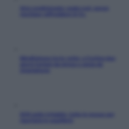
Aria condizionata: usala così, senza
rischiare raffreddore & Co.
Mindfulness tra le vette: a Cortina due
giorni lontani da stress e ansia da
smartphone
SOS pelle irritabile: tutte le mosse per
riportarla in equilibrio