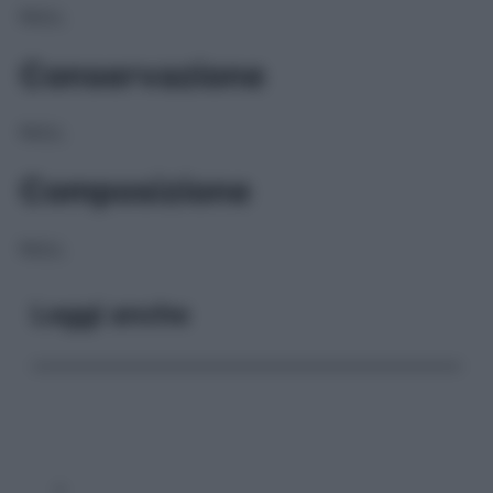
NULL
Conservazione
NULL
Composizione
NULL
Leggi anche