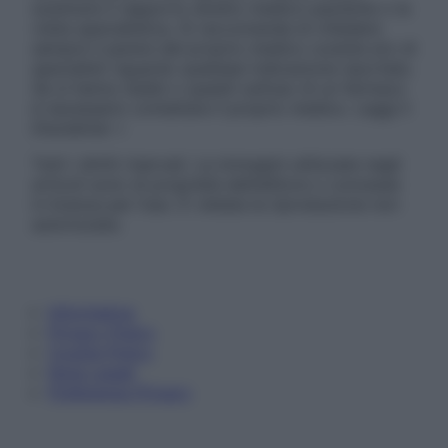
sostituire il rapporto diretto medico-paziente o la
visita specialistica. Si raccomanda di chiedere
sempre il parere del proprio medico curante e/o di
specialisti riguardo qualsiasi indicazione riportata.
Se si hanno dubbi o quesiti sull’uso di un farmaco
è necessario contattare il proprio medico. Leggi il
Disclaimer »
Tutti i diritti riservati. Le immagini utilizzate negli
articoli sono di proprietà dell’editore o concesse
in licenza per l’uso. È vietata la riproduzione non
autorizzata.
Informativa
Privacy Policy
Cookie Policy
Note Legali
Preferenze Privacy