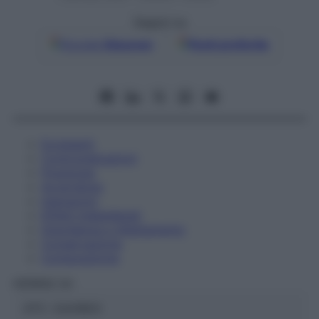
Seguici su
Google
Discover
Fonti preferite
Eccipienti
Controindicazioni
Posologia
Avvertenze
Interazioni
Effetti Indesiderati
Gravidanza e Allattamento
Conservazione
Composizione
HERING Srl
ATC:
2AA1B03