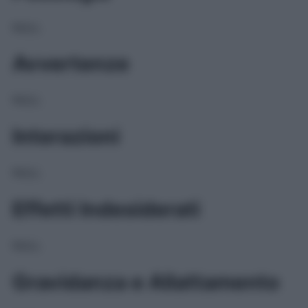
NULL
Avvertenze
NULL
Interazioni
NULL
Effetti Indesiderati
NULL
Gravidanza e Allattamento