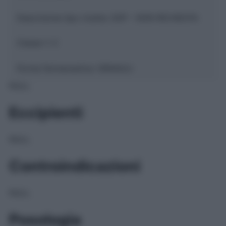
Descrizione tipo ricetta:
SOP – NON RICHIESTA
Classe 1:
C
Forma farmaceutica:
GRANULI
NULL
Eccipienti
NULL
Controindicazioni
NULL
Posologia