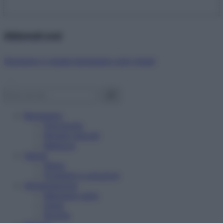
Abbonati ora!
Starbene ti regala benessere ogni mese!
Benessere
Psicologia
Rimedi naturali
Bellezza
Salute
News
Problemi e soluzioni
Alimentazione
Mangiare sano
Diete
Ricette