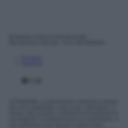
© Belpietro Edizioni Periodiche SRL –
Riproduzione riservata – P.Iva 13673600964
Chi siamo
Pubblicità
Facebook
X
Instagram
ATTENZIONE: Le informazioni contenute in questo
sito sono presentate a solo scopo informativo, in
nessun caso possono costituire la formulazione di
una diagnosi o la prescrizione di un trattamento, e
non intendono e non devono in alcun modo