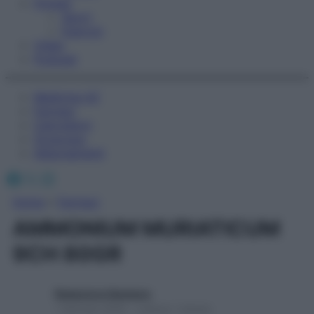
Fitness
Sport
Esercizi
Video
Podcast
Medicina AZ
Farmaci
Calcolatori
Oroscopo
Abbonamenti
Facebook
X
Instagram
Home
»
Farmaci
AMMONIUM MURIATICUM
9CH 80GR
Redazione Starbene
1 Gennaio 2025 – Lettura 1 minuto