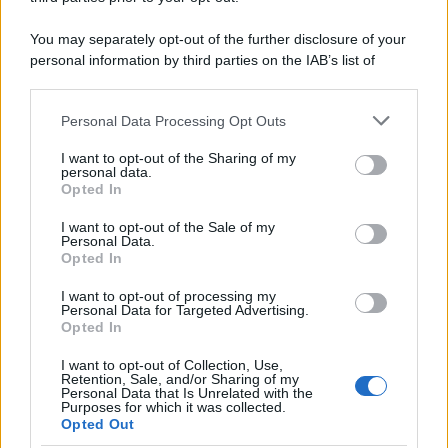
You may separately opt-out of the further disclosure of your
personal information by third parties on the IAB’s list of
downstream participants.
Personal Data Processing Opt Outs
This information may also be disclosed by us to third parties
on the IAB’s List of Downstream Participants that may further
I want to opt-out of the Sharing of my
disclose it to other third parties.
personal data.
Opted In
Please note that this website/app uses one or more Google
services and may gather and store information including but
I want to opt-out of the Sale of my
Personal Data.
not limited to your visit or usage behaviour. You may click to
Opted In
grant or deny consent to Google and its third-party tags to
use your data for below specified purposes in below Google
I want to opt-out of processing my
consent section.
Personal Data for Targeted Advertising.
Opted In
I want to opt-out of Collection, Use,
Retention, Sale, and/or Sharing of my
Personal Data that Is Unrelated with the
Purposes for which it was collected.
Opted Out