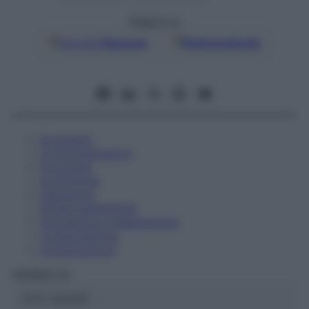
Seguici su
Google
Discover
Fonti preferite
Eccipienti
Controindicazioni
Posologia
Avvertenze
Interazioni
Effetti Indesiderati
Gravidanza e Allattamento
Conservazione
Composizione
HERING Srl
ATC:
2AA2D