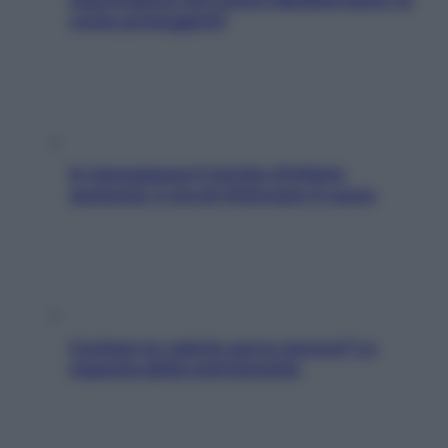
come proteggerli)
In menopausa il rischio d’infarto
aumenta: è ora di rinforzare il cuore
Contare le calorie serve ancora? La
risposta della nutrizionista