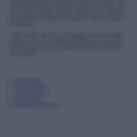
specialisti riguardo qualsiasi indicazione riportata.
Se si hanno dubbi o quesiti sull’uso di un farmaco
è necessario contattare il proprio medico. Leggi il
Disclaimer »
Tutti i diritti riservati. Le immagini utilizzate negli
articoli sono di proprietà dell’editore o concesse
in licenza per l’uso. È vietata la riproduzione non
autorizzata.
Informativa
Privacy Policy
Cookie Policy
Note Legali
Preferenze Privacy