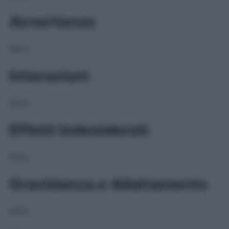
Avvertenze
NULL
Interazioni
NULL
Effetti Indesiderati
NULL
Gravidanza e Allattamento
NULL