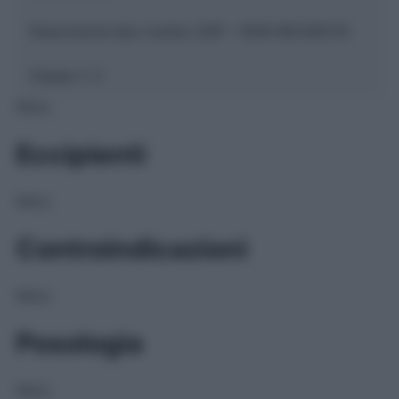
Descrizione tipo ricetta:
SOP – NON RICHIESTA
Classe 1:
C
NULL
Eccipienti
NULL
Controindicazioni
NULL
Posologia
NULL