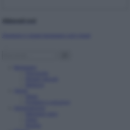
Abbonati ora!
Starbene ti regala benessere ogni mese!
Benessere
Psicologia
Rimedi naturali
Bellezza
Salute
News
Problemi e soluzioni
Alimentazione
Mangiare sano
Diete
Ricette