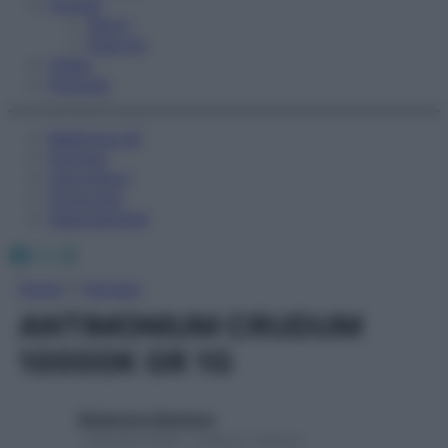
Fitness
Sport
Esercizi
Video
Podcast
Medicina AZ
Farmaci
Calcolatori
Oroscopo
Abbonamenti
Facebook
X
Instagram
Home
»
Farmaci
ANTIMONIUM CRUDUM
10000K GR 1G
Redazione Starbene
1 Gennaio 2025 – Lettura 1 minuto