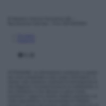
© Belpietro Edizioni Periodiche SRL –
Riproduzione riservata – P.Iva 13673600964
Chi siamo
Pubblicità
Facebook
X
Instagram
ATTENZIONE: Le informazioni contenute in questo
sito sono presentate a solo scopo informativo, in
nessun caso possono costituire la formulazione di
una diagnosi o la prescrizione di un trattamento, e
non intendono e non devono in alcun modo
sostituire il rapporto diretto medico-paziente o la
visita specialistica. Si raccomanda di chiedere
sempre il parere del proprio medico curante e/o di