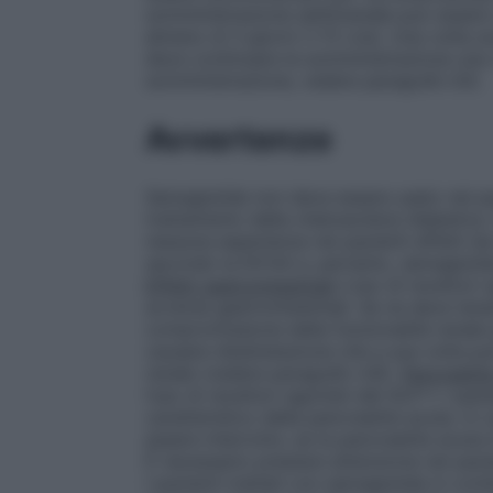
somministrazione settimanale può essere 
almeno di 3 giorni (>72 ore). Una volta s
deve continuare la somministrazione una vo
somministrazione, vedere paragrafo 6.6.
Avvertenze
Semaglutide non deve essere usato nei pazi
trattamento della chetoacidosi diabetica. 
nessuna esperienza nei pazienti affetti da
secondo la NYHA e, pertanto, semaglutide
Effetti gastrointestinali
L’uso di recettori 
avverse gastrointestinali. Se ne deve ten
compromissione della funzionalità renale 
causare disidratazione che a sua volta p
renale (vedere paragrafo 4.8).
Pancreatit
l’uso di recettori agonisti del GLP-1. I pa
caratteristico della pancreatite acuta. In
essere interrotto; se la pancreatite acut
È necessario prestare attenzione nei pazie
I pazienti trattati con semaglutide in com