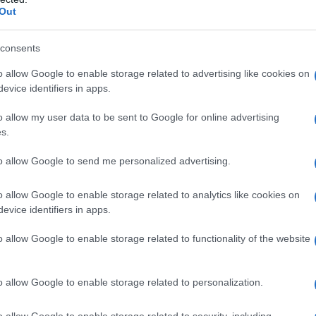
Out
consents
 qualsiasi degli eccipienti elencati al paragrafo 6.1.
o allow Google to enable storage related to advertising like cookies on
evice identifiers in apps.
o allow my user data to be sent to Google for online advertising
s.
i semaglutide una volta alla settimana. Dopo 4
 a 0,5 mg una volta alla settimana. Dopo almeno 4
to allow Google to send me personalized advertising.
ta alla settimana, la dose può essere aumentata a 1
e ulteriormente il controllo glicemico. Semaglutide
o allow Google to enable storage related to analytics like cookies on
 Non sono raccomandate dosi superiori a 1 mg alla
evice identifiers in apps.
 alla terapia in atto a base di metformina e/o
e/o tiazolidinedione può essere mantenuta senza
o allow Google to enable storage related to functionality of the website
 alla terapia in atto con sulfanilurea o con
iduzione della dose di sulfanilurea o di insulina per
paragrafi 4.4 e 4.8). Non è necessario automonitorare
o allow Google to enable storage related to personalization.
pic. Tuttavia, quando si inizia il trattamento con
rea o con un’insulina, l’automonitoraggio della
o allow Google to enable storage related to security, including