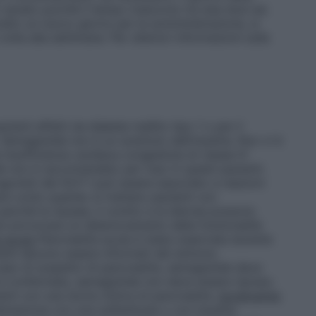
variato purché il tempo trascorso tra due dosi sia
celto un nuovo giorno per la somministrazione, si
lta alla settimana. Per ulteriori informazioni sulla
enti affetti da diabete mellito tipo 1 o per il
Semaglutide non è un sostituto dell’insulina. Non vi è
 insufficienza cardiaca congestizia di classe IV
 non è raccomandato per l’uso in questi pazienti.
agonisti del GLP-1 può essere associato a reazioni
ere conto quando si trattano pazienti con
perché la nausea, il vomito e la diarrea possono
uò provocare un deterioramento della funzionalità
e acuta
Pancreatite acuta è stata osservata durante
zienti devono essere informati del sintomo
 caso di sospetto di pancreatite, semaglutide deve
a è confermata, semaglutide non deve essere ripreso.
nti con una storia clinica di pancreatite.
Ipoglicemia
binazione con una sulfanilurea o con insulina