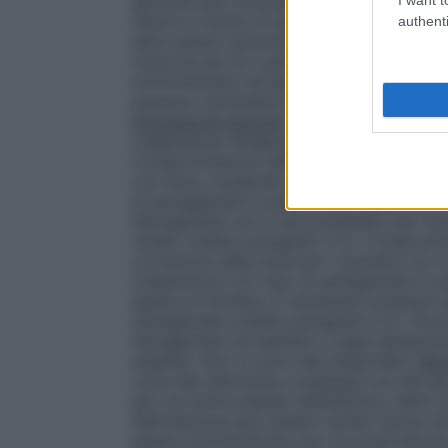
glicemia può diventare necessario per corr
ridurre il rischio di ipoglicemia (vedere p
authenti
deve essere somministrata non appena pos
trascorsi più di 5 giorni, la dose saltata
somministrata nel giorno regolarmente pia
possono riprendere lo schema di somminis
Popolazioni speciali
Anziani
Non è richiest
L’esperienza terapeutica nei pazienti di e
Compromissione della funzionalità renale
con lieve, moderata o severa compromissio
di semaglutide in pazienti con severa comp
Semaglutide non è raccomandato per l’uso 
renale (vedere paragrafo 5.2).
Compromiss
correzione della dose per i pazienti con 
L’esperienza con l’uso di semaglutide in 
epatica è limitata. È necessario prestare 
semaglutide (vedere paragrafo 5.2).
Popo
semaglutide nei bambini e negli adolescent
stabilite. Non ci sono dati disponibili.
Mod
volta alla settimana a qualsiasi ora del g
per via sottocutanea nell’addome, nella cos
dell’iniezione può essere variato senza n
essere somministrato per via endovenosa o