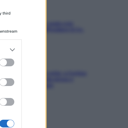
 third
Aria condizionata: usala così,
senza rischiare raffreddore & Co.
Downstream
er and store
to grant or
ed purposes
Mindfulness tra le vette: a Cortina
due giorni lontani da stress e
ansia da smartphone