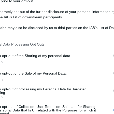
 prior to your opt-out.
rately opt-out of the further disclosure of your personal information by
he IAB’s list of downstream participants.
Descrizione tipo ricetta:
RRL – LIMITATIVA
tion may also be disclosed by us to third parties on the IAB’s List of 
RIPETIBILE
 that may further disclose it to other third parties.
Forma farmaceutica:
SOLUZIONE
 that this website/app uses one or more Google services and may gath
l Data Processing Opt Outs
INIETTABILE
including but not limited to your visit or usage behaviour. You may click 
 to Google and its third-party tags to use your data for below specifi
dulti affetti da diabete mellito tipo 2 non
o opt-out of the Sharing of my personal data.
ogle consent section.
a dieta e all’esercizio fisico • come monoterapia
In
inappropriato a causa di intolleranza o
icinali per il trattamento del diabete. Per i risultati
o opt-out of the Sale of my Personal Data.
ni, agli effetti sul controllo glicemico e agli eventi
In
 vedere i paragrafi 4.4, 4.5 e 5.1.
to opt-out of processing my Personal Data for Targeted
ing.
In
o opt-out of Collection, Use, Retention, Sale, and/or Sharing
 Fenolo Acido cloridrico (per aggiustamento del pH)
ersonal Data that Is Unrelated with the Purposes for which it
 pH) Acqua per preparazioni iniettabili
lected.