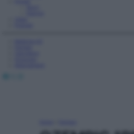
Fitness
Sport
Esercizi
Video
Podcast
Medicina AZ
Farmaci
Calcolatori
Oroscopo
Abbonamenti
Facebook
X
Instagram
Home
»
Farmaci