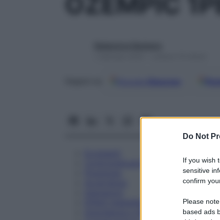
OZEMPIC 1P
Redazione Starbene
1 Gennaio 2025 – Lettura 14 minuti
Google
Discover
Fon
Seguici su
Do Not Pr
Eccipienti
If you wish 
Controindicazioni
sensitive in
Posologia
confirm your
Avvertenze
Interazioni
Please note
Effetti Indesiderati
Gravidanza e Allattamento
based ads b