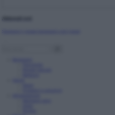
Abbonati ora!
Starbene ti regala benessere ogni mese!
Benessere
Psicologia
Rimedi naturali
Bellezza
Salute
News
Problemi e soluzioni
Alimentazione
Mangiare sano
Diete
Ricette