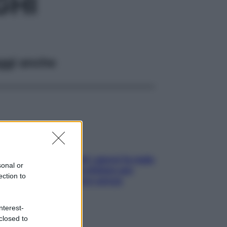
GHI
ggi anche
Doccia, lavarsi tutti i giorni fa male
sonal or
alla pelle? I miti da sfatare per
ection to
proteggerla davvero senza
stressarla
nterest-
closed to