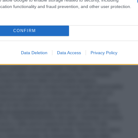
eggere la dose della sulfanilurea o di insulina e
aragrafo 4.4).
Dose saltata
Se una dose viene saltata,
cation functionality and fraud prevention, and other user protection.
sibile ed entro 5 giorni dalla dose saltata. Se sono
 deve essere ignorata e la dose successiva deve essere
nificato. In ogni caso, successivamente i pazienti
trazione abituale una volta alla settimana.
CONFIRM
a la correzione della dose in base all’età.
tà ≥75 anni è limitata (vedere paragrafo 5.2).
Non è richiesta correzione della dose per i pazienti
Data Deletion
Data Access
Privacy Policy
ne della funzionalità renale. L’esperienza con l’uso
romissione della funzionalità renale è limitata.
in pazienti con uno stadio finale della funzionalità
ione della funzionalità epatica
Non è richiesta
compromissione della funzionalità epatica.
pazienti con severa compromissione della funzionalità
attenzione quando si trattano questi pazienti con
lazione pediatrica
La sicurezza e l’efficacia di
i di età inferiore ai 18 anni non sono state ancora
o di somministrazione
Ozempic si somministra una
iorno, indipendentemente dai pasti. Ozempic si inietta
cia o nella parte superiore del braccio. Il sito
ecessità di correzione della dose. Ozempic non deve
 intramuscolare. Se necessario, il giorno della