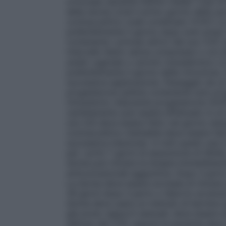
ormonale (durante l’ultimo mese)
: L’uso d
della donna (cioè il primo giorno della s
contraccettivo orale combinato (COC)
La
preferibilmente il giorno dopo aver preso
contenente i principi attivi) del suo COC 
intervallo libero senza compresse o con
anello vaginale o cerotto transdermico
La
preferibilmente il giorno della rimozione
successiva applicazione.
Passaggio da un
progesterone (pillola contenente solo pro
intrauterino rilasciante progesterone (IUS
cambiamento può essere effettuato in un 
uno IUS deve essere fatto nel giorno stes
contraccettivo iniettabile deve essere fat
successiva iniezione). In tutti questi casi
per i primi 7 giorni di assunzione di Sibill
donna può iniziare la terapia immediatam
anticoncezionali aggiuntive.
Dopo il part
La donna deve essere avvisata di iniziare 
28 giorni dopo il parto o l’aborto avvenuto
donna deve usare un metodo di barriera a
già avuto rapporti sessuali, deve essere e
dell’uso del COC oppure la paziente deve 