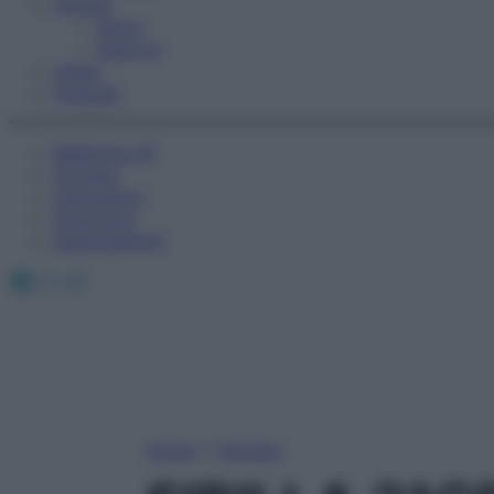
Fitness
Sport
Esercizi
Video
Podcast
Medicina AZ
Farmaci
Calcolatori
Oroscopo
Abbonamenti
Facebook
X
Instagram
Home
»
Farmaci