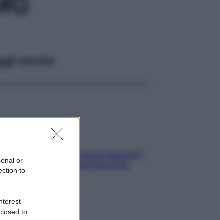
3MG
ggi anche
Contare le calorie serve ancora?
sonal or
La risposta della nutrizionista
ection to
nterest-
closed to