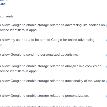
rato Amido di mais Ipromellosa di tipo 2910 Talco
Out
ivestimento
: Alcool polivinilico Titanio diossido
consents
o allow Google to enable storage related to advertising like cookies on
evice identifiers in apps.
) non devono essere usati quando sia presente una
o allow my user data to be sent to Google for online advertising
uito. Qualora una di queste condizioni si manifesti per
s.
 il prodotto deve essere immediatamente sospeso. –
osa (TEV). – Tromboembolia venosa – TEV in corso
to allow Google to send me personalized advertising.
gressa (ad es. trombosi venosa profonda [TVP] o
ne ereditaria o acquisita nota alla tromboembolia
tivata (incluso fattore V di Leiden), carenza di
o allow Google to enable storage related to analytics like cookies on
arenza di proteina S. – Intervento chirurgico maggiore
evice identifiers in apps.
paragrafo 4.4) – Rischio elevato di tromboembolia
 di rischio (vedere paragrafo 4.4). – Presenza o
o allow Google to enable storage related to functionality of the website
). – Tromboembolia arteriosa – tromboembolia
farto miocardico) o condizioni prodromiche (ad es.
lare – ictus in corso o pregresso o condizioni
o allow Google to enable storage related to personalization.
nsitorio (
transient ischaemic attack
, TIA)). –
ta alla tromboembolia arteriosa, come
o allow Google to enable storage related to security, including