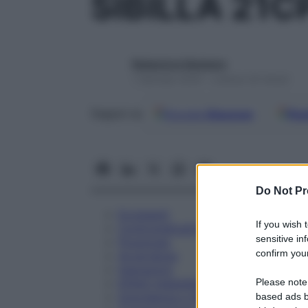
SIBILLA 21
Redazione Starbene
1 Gennaio 2025 – Lettura 32 minuti
Google
Discover
Fon
Seguici su
Do Not Pr
Eccipienti
If you wish 
Controindicazioni
sensitive in
Posologia
confirm your
Avvertenze
Interazioni
Please note
Effetti Indesiderati
Gravidanza e Allattamento
based ads b