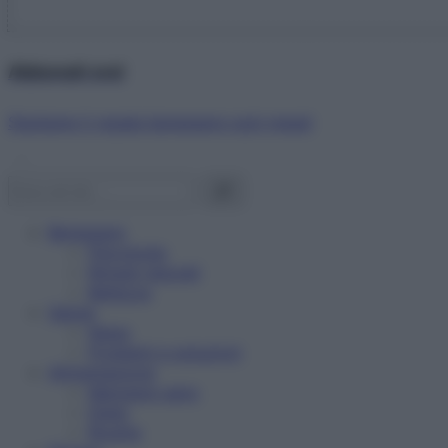
Abbonati ora!
Starbene ti regala benessere ogni mese!
Benessere
Psicologia
Rimedi naturali
Bellezza
Salute
News
Problemi e soluzioni
Alimentazione
Mangiare sano
Diete
Ricette