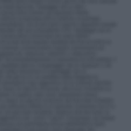
i Sibilla deve iniziare il primo giorno del ciclo naturale
ua mestruazione).
Passaggio da un altro
 donna deve iniziare ad assumere Sibilla
 l’ultima compressa attiva (l’ultima compressa
precedente, ma al più tardi il giorno seguente l’usuale
 placebo del suo precedente COC.
Passaggio da un
 donna deve cominciare ad usare Sibilla
, ma al più tardi quando sarebbe dovuta avvenire la
 metodo contraccettivo basato unicamente sul
gesterone, iniezione, impianto o dispositivo
))
: Se precedentemente si assumeva la mini–pillola, il
qualsiasi giorno (il passaggio da un impianto o da
so della rimozione e il passaggio da un
to nel giorno in cui sarebbe stata eseguita la
 è necessario l’uso aggiuntivo di un metodo barriera
a.
Dopo un aborto avvenuto nel primo trimestre
La
ente. In questo caso sono necessarie misure
o o dopo un aborto avvenuto nel secondo trimestre
ad utilizzare Sibilla in un periodo compreso fra 21 e
 nel secondo trimestre. Qualora inizi più tardi, la
ggiuntivo per i primi 7 giorni. Comunque, se avesse
sclusa una gravidanza prima dell’effettivo inizio
attendere il suo primo ciclo mestruale. Per