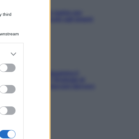
L’oroscopo food di Jupiter per
 third
l’estate 2026 dedicato agli amanti
del cibo
Downstream
er and store
to grant or
ed purposes
La trappola della dopamina ti
segue in spiaggia? Strategie di
digital detox per staccare davvero