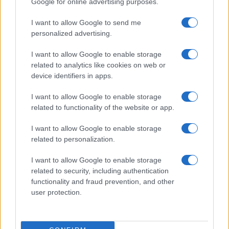
Google for online advertising purposes.
I want to allow Google to send me
personalized advertising.
I want to allow Google to enable storage
related to analytics like cookies on web or
device identifiers in apps.
I want to allow Google to enable storage
related to functionality of the website or app.
I want to allow Google to enable storage
related to personalization.
I want to allow Google to enable storage
related to security, including authentication
functionality and fraud prevention, and other
user protection.