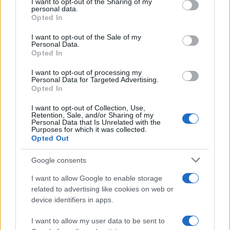
I want to opt-out of the Sharing of my
disclose it to other third parties.
personal data.
Opted In
Please note that this website/app uses one or more Google
services and may gather and store information including but
I want to opt-out of the Sale of my
Personal Data.
not limited to your visit or usage behaviour. You may click to
Opted In
grant or deny consent to Google and its third-party tags to
use your data for below specified purposes in below Google
I want to opt-out of processing my
consent section.
Personal Data for Targeted Advertising.
Opted In
I want to opt-out of Collection, Use,
Retention, Sale, and/or Sharing of my
Personal Data that Is Unrelated with the
Purposes for which it was collected.
Opted Out
Google consents
I want to allow Google to enable storage
related to advertising like cookies on web or
device identifiers in apps.
I want to allow my user data to be sent to