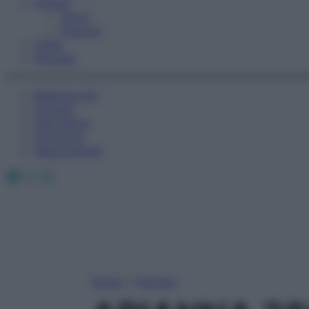
Fitness
Sport
Esercizi
Video
Podcast
Medicina AZ
Farmaci
Calcolatori
Oroscopo
Abbonamenti
Facebook
X
Instagram
Home
»
Farmaci