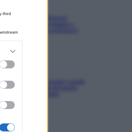
 third
Fame dopo cena? Perché
succede e 6 snack leggeri e
appetitosi che non rovinano il
Downstream
sonno
er and store
to grant or
ed purposes
Non solo Maldive: scopri i coralli
che si nascondono nel nostro
Mediterraneo (e come
proteggerli)