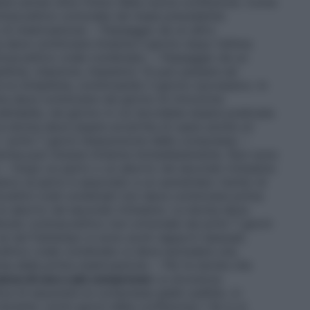
tere anche oltre l’inizio della nuova confezione. Come
ntraccettivo ormonale nel mese precedente:
 di mestruazione. – Passaggio da un altro
 deve cominciare Arianna il giorno dopo l’ultima
traccettivo orale combinato. – Passaggio da un
llola, iniezione, impianto): Si può passare ad
 la minipillola, cominciando il giorno successivo. In
nna deve cominciare nel giorno di rimozione
iettabile, nel giorno in cui dovrebbe essere praticata
i la donna deve essere avvertita di usare anche un
 primi 7 giorni d’assunzione delle compresse. –
donna può iniziare Arianna immediatamente. Non sono
e. – Dopo un parto o un aborto nel secondo trimestre:
ivo al parto è associato a un aumentato rischio di
cettivi orali combinati non deve cominciare prima
un aborto nel secondo trimestre. La donna deve
etodo contraccettivo non ormonale nei primi 7 giorni
e nel frattempo si sono avuti rapporti sessuali,
ccettivo orale combinato si deve escludere una
sa della prima mestruazione. – Per le donne che
anza di una o più compresse
La sicurezza
ica di assumere le compresse giallo-pallido, in
durante i primi giorni della confezione.• Se ci si