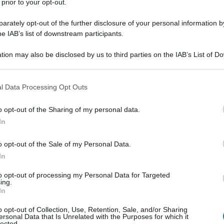
 prior to your opt-out.
rately opt-out of the further disclosure of your personal information by
he IAB’s list of downstream participants.
STODENE
tion may also be disclosed by us to third parties on the IAB’s List of 
Descrizione tipo ricetta:
RR – RIPETIBILE
 that may further disclose it to other third parties.
10V IN 6MESI
 that this website/app uses one or more Google services and may gath
l Data Processing Opt Outs
Forma farmaceutica:
COMPRESSE
including but not limited to your visit or usage behaviour. You may click 
RIVESTITE
 to Google and its third-party tags to use your data for below specifi
o opt-out of the Sharing of my personal data.
ogle consent section.
In
o opt-out of the Sale of my Personal Data.
one di prescrivere Arianna deve prendere in
ella singola donna, in particolare quelli relativi alle
In
 tra il rischio di TEV associato a Arianna e quello
 combinati (COC) (vedere paragrafi 4.3 e 4.4).
to opt-out of processing my Personal Data for Targeted
ing.
In
o opt-out of Collection, Use, Retention, Sale, and/or Sharing
ersonal Data that Is Unrelated with the Purposes for which it
lected.