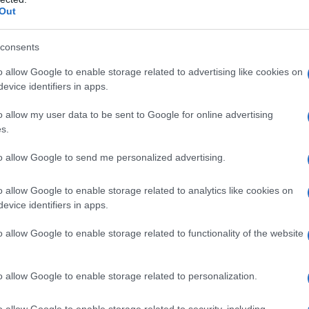
o monoidrato, cellulosa microcristallina, magnesio
Out
lo YS-1-6386-G [ipromellosa, titanio diossido (E171),
osso (E172)], macrogol 1450, cera E (cera
bo): lattosio monoidrato, cellulosa microcristallina,
consents
Opadry bianco Y-5-18024-A [ipromellosa,
o allow Google to enable storage related to advertising like cookies on
E171), macrogol 400], macrogol 1500, cera E (cera
evice identifiers in apps.
o allow my user data to be sent to Google for online advertising
s.
to allow Google to send me personalized advertising.
 non devono essere usati nelle seguenti condizioni. –
ualsiasi degli eccipienti elencati al paragrafo 6.1 –
l ritmo trombogenici – Presenza o rischio di
o allow Google to enable storage related to analytics like cookies on
olia venosa – TEV in corso (con assunzione di
evice identifiers in apps.
mbosi venosa profonda [TVP] o embolia polmonare
uisita nota alla tromboembolia venosa, come
o allow Google to enable storage related to functionality of the website
o fattore V di Leiden), carenza di antitrombina III,
a S • Intervento chirurgico maggiore con
grafo 4.4) • Rischio elevato di tromboembolia
o allow Google to enable storage related to personalization.
i di rischio (vedere paragrafo 4.4) – Presenza o
) • Tromboembolia arteriosa – tromboembolia
o allow Google to enable storage related to security, including