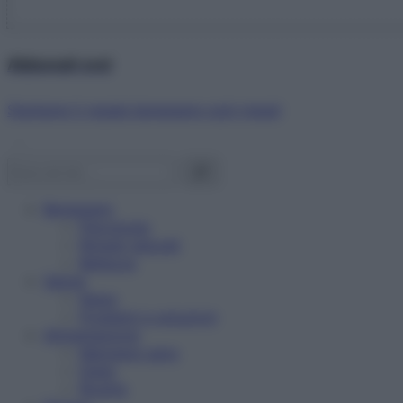
Abbonati ora!
Starbene ti regala benessere ogni mese!
Benessere
Psicologia
Rimedi naturali
Bellezza
Salute
News
Problemi e soluzioni
Alimentazione
Mangiare sano
Diete
Ricette