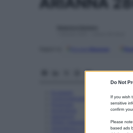
ARIANNA 2
Redazione Starbene
1 Gennaio 2025 – Lettura 28 minuti
Google
Discover
Fon
Seguici su
Do Not Pr
Eccipienti
If you wish 
Controindicazioni
sensitive in
Posologia
confirm your
Avvertenze
Interazioni
Please note
Effetti Indesiderati
Gravidanza e Allattamento
based ads b