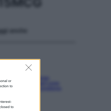
+15MCG
ggi anche
Capelli spezzati lungo
sonal or
l’attaccatura? Scopri come
ection to
risolvere l’annoso problema
nterest-
closed to