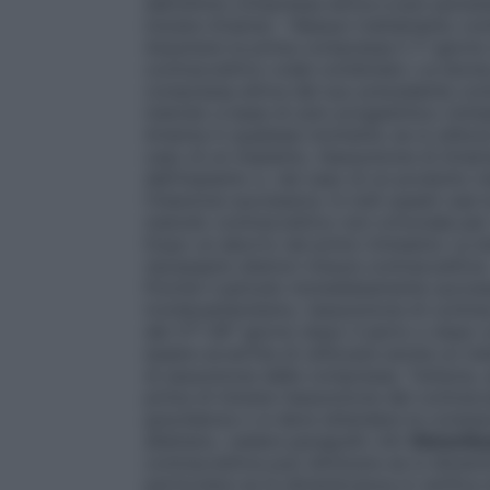
dell’ultima compressa attiva e può persis
iniziare Arianna – Nessun trattamento co
Assumere la prima compressa il 1° giorno
contraccettivo orale combinato: La donna
compressa attiva del suo precedente con
metodo a base di solo progestinico (minipi
Arianna in qualsiasi momento se si utilizza
caso di un impianto, l’assunzione di Aria
dell’impianto o, nel caso di un prodotto in
l’iniezione successiva. In tutti questi cas
metodo contraccettivo non ormonale per i
Dopo un aborto nel primo trimestre: La 
necessarie ulteriori misure contraccettiv
Poiché il periodo immediatamente success
tromboembolismo, l’assunzione di contrac
del 21°-28° giorno dopo il parto o dopo 
essere avvertita di utilizzare anche un m
di assunzione delle compresse. Tuttavia, s
prima di iniziare l’assunzione del contra
gravidanza o si deve attendere la compar
allattano, vedere paragrafo 4.6.
Dimentic
contraccettiva può diminuire se si diment
particolare se la dimenticanza si verifica 