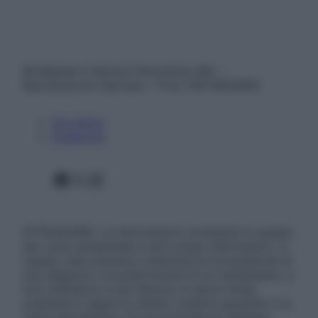
© Belpietro Edizioni Periodiche SRL –
Riproduzione riservata – P.Iva 13673600964
Chi siamo
Pubblicità
Facebook
X
Instagram
ATTENZIONE: Le informazioni contenute in questo
sito sono presentate a solo scopo informativo, in
nessun caso possono costituire la formulazione di
una diagnosi o la prescrizione di un trattamento, e
non intendono e non devono in alcun modo
sostituire il rapporto diretto medico-paziente o la
visita specialistica. Si raccomanda di chiedere