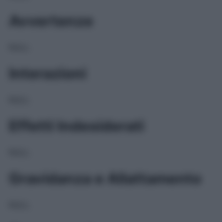
Avvertenze
NULL
Interazioni
NULL
Effetti Indesiderati
NULL
Gravidanza e Allattamento
NULL