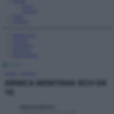
Fitness
Sport
Esercizi
Video
Podcast
Medicina AZ
Farmaci
Calcolatori
Oroscopo
Abbonamenti
Facebook
X
Instagram
Home
»
Farmaci
ARNICA MONTANA 9CH GR
1G
Redazione Starbene
1 Gennaio 2025 – Lettura 1 minuto