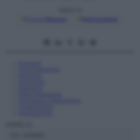
Seguici su
Google
Discover
Fonti preferite
Eccipienti
Controindicazioni
Posologia
Avvertenze
Interazioni
Effetti Indesiderati
Gravidanza e Allattamento
Conservazione
Composizione
HERING Srl
ATC:
2AA1B04