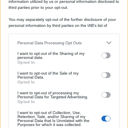
information utilized by us or personal information disclosed to
third parties prior to your opt-out.
You may separately opt-out of the further disclosure of your
personal information by third parties on the IAB’s list of
downstream participants.
Personal Data Processing Opt Outs
This information may also be disclosed by us to third parties
on the IAB’s List of Downstream Participants that may further
I want to opt-out of the Sharing of my
disclose it to other third parties.
personal data.
Opted In
Please note that this website/app uses one or more Google
services and may gather and store information including but
I want to opt-out of the Sale of my
Personal Data.
not limited to your visit or usage behaviour. You may click to
Opted In
grant or deny consent to Google and its third-party tags to
use your data for below specified purposes in below Google
I want to opt-out of processing my
consent section.
Personal Data for Targeted Advertising.
Opted In
I want to opt-out of Collection, Use,
Retention, Sale, and/or Sharing of my
Personal Data that Is Unrelated with the
Purposes for which it was collected.