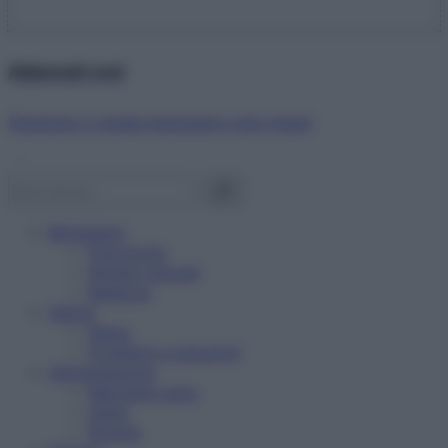
Abbonati ora!
Starbene ti regala benessere ogni mese!
Benessere
Psicologia
Rimedi naturali
Bellezza
Salute
News
Problemi e soluzioni
Alimentazione
Mangiare sano
Diete
Ricette