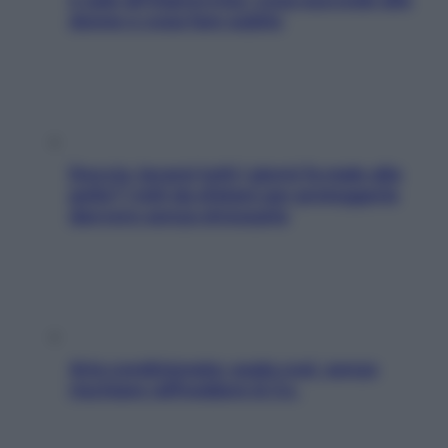
donne e cosa fare subito
Doccia, lavarsi tutti i giorni fa male alla
pelle? I miti da sfatare per proteggerla
davvero senza stressarla
Aria condizionata: usala così, senza
rischiare raffreddore & Co.