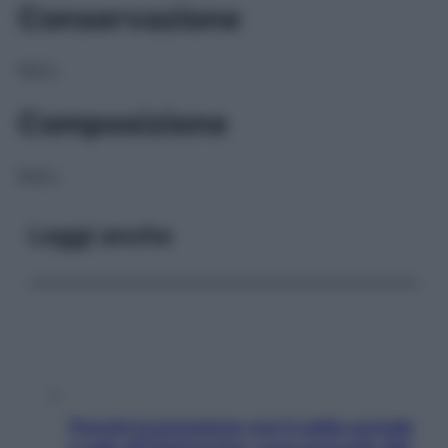
Conservazione
NULL
Composizione
NULL
Leggi anche
Perché la pressione con il caldo scende
e sale all’improvviso: cosa succede alle