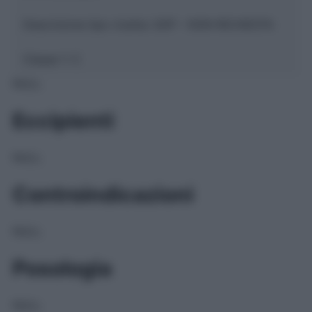
Descrizione tipo ricetta:
SOP – NON RICHIESTA
Classe 1:
C
NULL
Eccipienti
NULL
Controindicazioni
NULL
Posologia
NULL