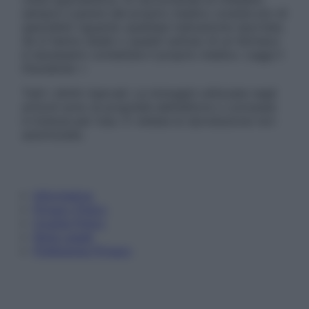
sempre il parere del proprio medico curante e/o di
specialisti riguardo qualsiasi indicazione riportata.
Se si hanno dubbi o quesiti sull’uso di un farmaco
è necessario contattare il proprio medico. Leggi il
Disclaimer »
Tutti i diritti riservati. Le immagini utilizzate negli
articoli sono di proprietà dell’editore o concesse
in licenza per l’uso. È vietata la riproduzione non
autorizzata.
Informativa
Privacy Policy
Cookie Policy
Note Legali
Preferenze Privacy