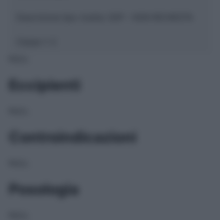
Descrizione tipo ricetta:
SOP – NON RICHIESTA
Classe 1:
C
NULL
Eccipienti
NULL
Controindicazioni
NULL
Posologia
NULL