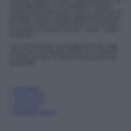
sostituire il rapporto diretto medico-paziente o la
visita specialistica. Si raccomanda di chiedere
sempre il parere del proprio medico curante e/o di
specialisti riguardo qualsiasi indicazione riportata.
Se si hanno dubbi o quesiti sull’uso di un farmaco
è necessario contattare il proprio medico. Leggi il
Disclaimer »
Tutti i diritti riservati. Le immagini utilizzate negli
articoli sono di proprietà dell’editore o concesse
in licenza per l’uso. È vietata la riproduzione non
autorizzata.
Informativa
Privacy Policy
Cookie Policy
Note Legali
Preferenze Privacy