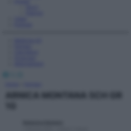
Fitness
Sport
Esercizi
Video
Podcast
Medicina AZ
Farmaci
Calcolatori
Oroscopo
Abbonamenti
Facebook
X
Instagram
Home
»
Farmaci
ARNICA MONTANA 5CH GR
1G
Redazione Starbene
1 Gennaio 2025 – Lettura 1 minuto