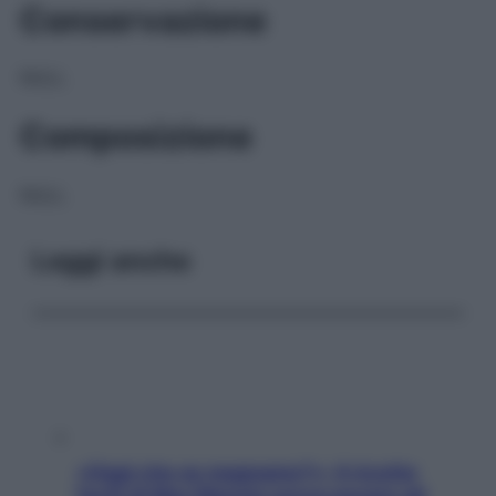
Conservazione
NULL
Composizione
NULL
Leggi anche
«Oggi che se magnamo?»: 4 ricette
facili di Max Mariola senza pesare gli