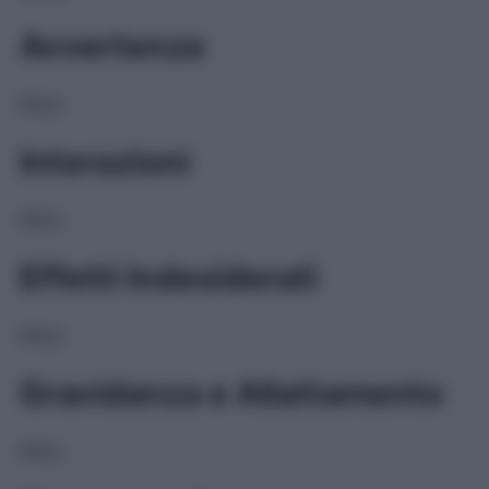
Avvertenze
NULL
Interazioni
NULL
Effetti Indesiderati
NULL
Gravidanza e Allattamento
NULL