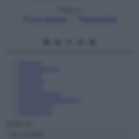
Seguici su
Google
Discover
Fonti preferite
Eccipienti
Controindicazioni
Posologia
Avvertenze
Interazioni
Effetti Indesiderati
Gravidanza e Allattamento
Conservazione
Composizione
HERING Srl
ATC:
2AA1B04