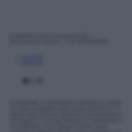
© Belpietro Edizioni Periodiche SRL –
Riproduzione riservata – P.Iva 13673600964
Chi siamo
Pubblicità
Facebook
X
Instagram
ATTENZIONE: Le informazioni contenute in questo
sito sono presentate a solo scopo informativo, in
nessun caso possono costituire la formulazione di
una diagnosi o la prescrizione di un trattamento, e
non intendono e non devono in alcun modo