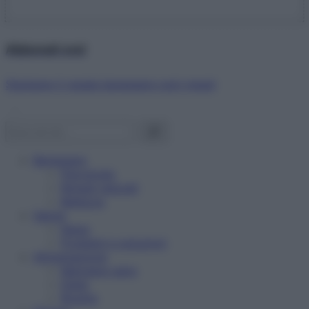
Abbonati ora!
Starbene ti regala benessere ogni mese!
Benessere
Psicologia
Rimedi naturali
Bellezza
Salute
News
Problemi e soluzioni
Alimentazione
Mangiare sano
Diete
Ricette