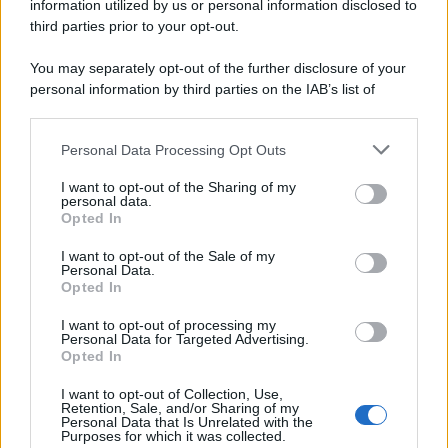
information utilized by us or personal information disclosed to
third parties prior to your opt-out.
You may separately opt-out of the further disclosure of your
personal information by third parties on the IAB’s list of
downstream participants.
Personal Data Processing Opt Outs
This information may also be disclosed by us to third parties
on the IAB’s List of Downstream Participants that may further
I want to opt-out of the Sharing of my
disclose it to other third parties.
personal data.
Opted In
Please note that this website/app uses one or more Google
services and may gather and store information including but
I want to opt-out of the Sale of my
Personal Data.
not limited to your visit or usage behaviour. You may click to
Opted In
grant or deny consent to Google and its third-party tags to
use your data for below specified purposes in below Google
I want to opt-out of processing my
consent section.
Personal Data for Targeted Advertising.
Opted In
I want to opt-out of Collection, Use,
Retention, Sale, and/or Sharing of my
Personal Data that Is Unrelated with the
Purposes for which it was collected.