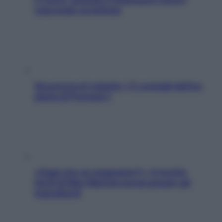
nasconde un’aritmia
Sicurezza al volante: i 5 consigli dell’ex
pilota di Formula 1
«Oggi che se magnamo?»: 4 ricette
facili di Max Mariola senza pesare gli
ingredienti