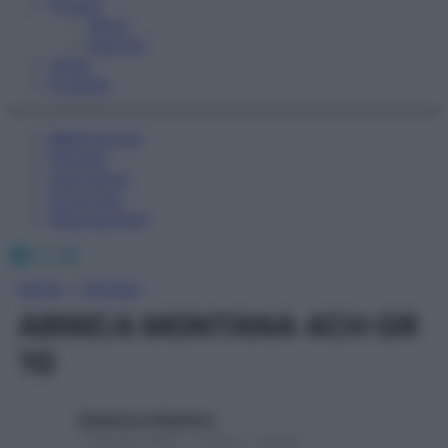
Fitness
Sport
Esercizi
Video
Podcast
Medicina AZ
Farmaci
Calcolatori
Oroscopo
Abbonamenti
Facebook
X
Instagram
Home
»
Farmaci
ARNICA MONTANA 4CH GR
1G
Redazione Starbene
1 Gennaio 2025 – Lettura 1 minuto