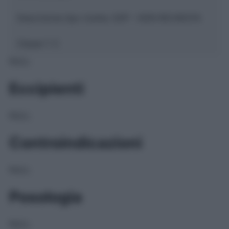
Descrizione tipo ricetta:
SOP – NON RICHIESTA
Classe 1:
C
NULL
Eccipienti
NULL
Controindicazioni
NULL
Posologia
NULL