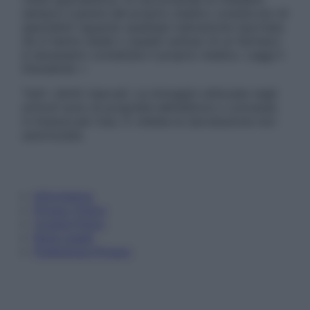
sempre il parere del proprio medico curante e/o di
specialisti riguardo qualsiasi indicazione riportata.
Se si hanno dubbi o quesiti sull’uso di un farmaco
è necessario contattare il proprio medico. Leggi il
Disclaimer »
Tutti i diritti riservati. Le immagini utilizzate negli
articoli sono di proprietà dell’editore o concesse
in licenza per l’uso. È vietata la riproduzione non
autorizzata.
Informativa
Privacy Policy
Cookie Policy
Note Legali
Preferenze Privacy