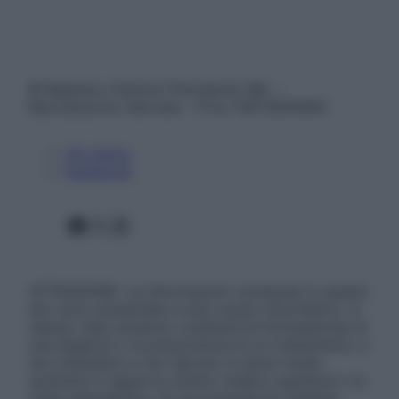
© Belpietro Edizioni Periodiche SRL –
Riproduzione riservata – P.Iva 13673600964
Chi siamo
Pubblicità
Facebook
X
Instagram
ATTENZIONE: Le informazioni contenute in questo
sito sono presentate a solo scopo informativo, in
nessun caso possono costituire la formulazione di
una diagnosi o la prescrizione di un trattamento, e
non intendono e non devono in alcun modo
sostituire il rapporto diretto medico-paziente o la
visita specialistica. Si raccomanda di chiedere