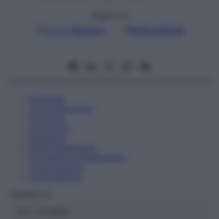
Seguici su
Google
Discover
Fonti preferite
Eccipienti
Controindicazioni
Posologia
Avvertenze
Interazioni
Effetti Indesiderati
Gravidanza e Allattamento
Conservazione
Composizione
HERING Srl
ATC:
2AA1B04