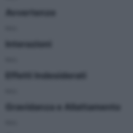
Avvertenze
NULL
Interazioni
NULL
Effetti Indesiderati
NULL
Gravidanza e Allattamento
NULL