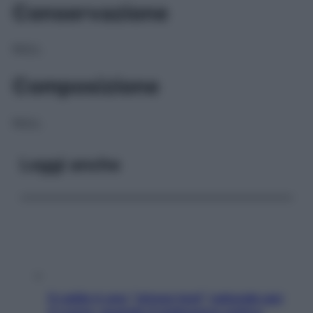
Conservazione
NULL
Composizione
NULL
Leggi anche
Il caldo è uno “stress test” naturale per
il cuore: quando il malessere estivo