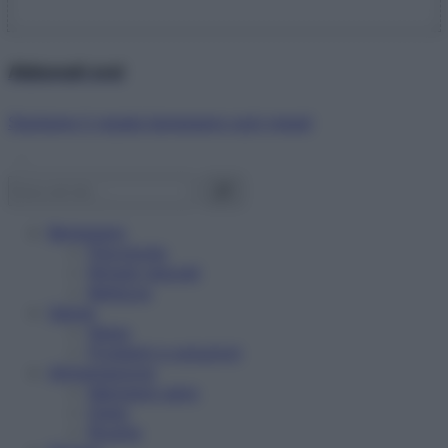
Abbonati ora!
Starbene ti regala benessere ogni mese!
Benessere
Psicologia
Rimedi naturali
Bellezza
Salute
News
Problemi e soluzioni
Alimentazione
Mangiare sano
Diete
Ricette