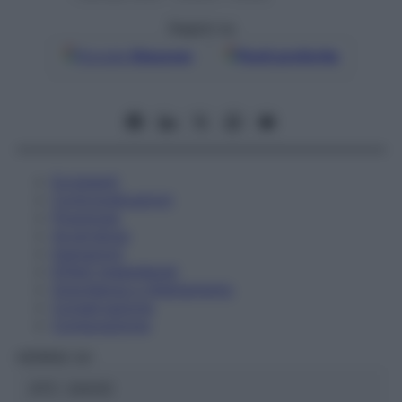
Seguici su
Google
Discover
Fonti preferite
Eccipienti
Controindicazioni
Posologia
Avvertenze
Interazioni
Effetti Indesiderati
Gravidanza e Allattamento
Conservazione
Composizione
HERING Srl
ATC:
2AA3C