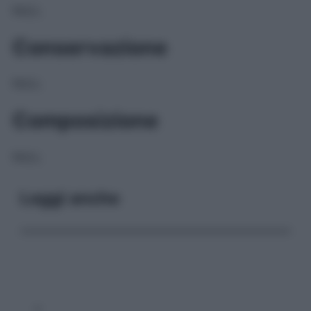
NULL
Conservazione
NULL
Composizione
NULL
Leggi anche