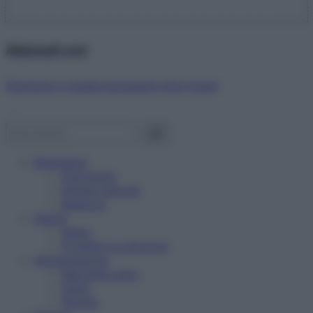
Abbonati ora!
Starbene ti regala benessere ogni mese!
Benessere
Psicologia
Rimedi naturali
Bellezza
Salute
News
Problemi e soluzioni
Alimentazione
Mangiare sano
Diete
Ricette