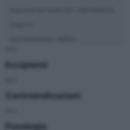
Descrizione tipo ricetta:
SOP – NON RICHIESTA
Classe 1:
C
Forma farmaceutica:
GRANULI
NULL
Eccipienti
NULL
Controindicazioni
NULL
Posologia