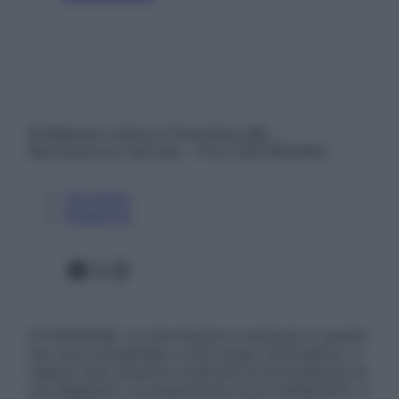
© Belpietro Edizioni Periodiche SRL –
Riproduzione riservata – P.Iva 13673600964
Chi siamo
Pubblicità
Facebook
X
Instagram
ATTENZIONE: Le informazioni contenute in questo
sito sono presentate a solo scopo informativo, in
nessun caso possono costituire la formulazione di
una diagnosi o la prescrizione di un trattamento, e