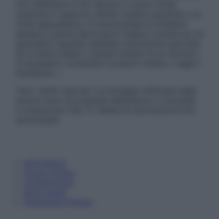
non intendono e non devono in alcun modo
sostituire il rapporto diretto medico-paziente o la
visita specialistica. Si raccomanda di chiedere
sempre il parere del proprio medico curante e/o di
specialisti riguardo qualsiasi indicazione riportata.
Se si hanno dubbi o quesiti sull’uso di un farmaco
è necessario contattare il proprio medico. Leggi il
Disclaimer »
Tutti i diritti riservati. Le immagini utilizzate negli
articoli sono di proprietà dell’editore o concesse
in licenza per l’uso. È vietata la riproduzione non
autorizzata.
Informativa
Privacy Policy
Cookie Policy
Note Legali
Preferenze Privacy