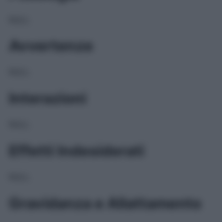
NULL
Avvertenze
NULL
Interazioni
NULL
Effetti Indesiderati
NULL
Gravidanza e Allattamento