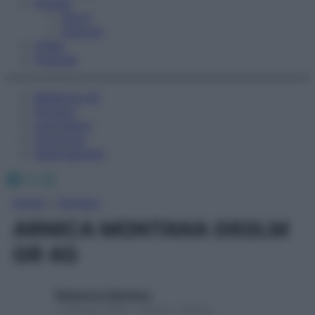
Fitness
Sport
Esercizi
Video
Podcast
Medicina AZ
Farmaci
Calcolatori
Oroscopo
Abbonamenti
Facebook
X
Instagram
Home
»
Farmaci
ARNICA MONTANA 060LM
GR 4G
Redazione Starbene
1 Gennaio 2025 – Lettura 1 minuto