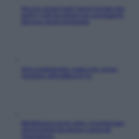
Doccia, lavarsi tutti i giorni fa male alla
pelle? I miti da sfatare per proteggerla
davvero senza stressarla
Aria condizionata: usala così, senza
rischiare raffreddore & Co.
Mindfulness tra le vette: a Cortina due
giorni lontani da stress e ansia da
smartphone