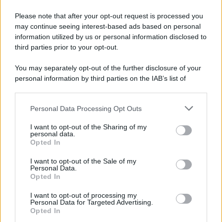
Please note that after your opt-out request is processed you
may continue seeing interest-based ads based on personal
information utilized by us or personal information disclosed to
third parties prior to your opt-out.
You may separately opt-out of the further disclosure of your
personal information by third parties on the IAB’s list of
downstream participants.
Personal Data Processing Opt Outs
This information may also be disclosed by us to third parties
on the IAB’s List of Downstream Participants that may further
I want to opt-out of the Sharing of my
disclose it to other third parties.
personal data.
Opted In
Please note that this website/app uses one or more Google
services and may gather and store information including but
I want to opt-out of the Sale of my
Personal Data.
not limited to your visit or usage behaviour. You may click to
Opted In
grant or deny consent to Google and its third-party tags to
use your data for below specified purposes in below Google
I want to opt-out of processing my
consent section.
Personal Data for Targeted Advertising.
Opted In