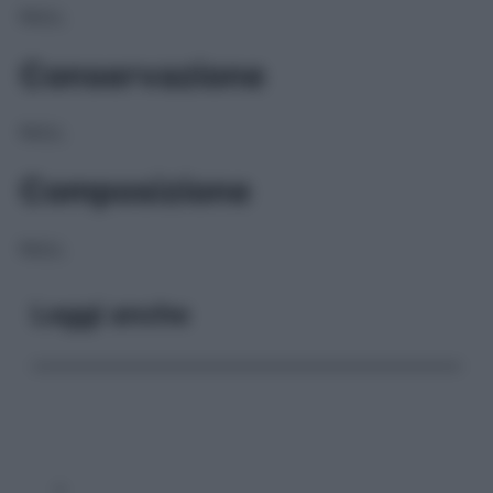
NULL
Conservazione
NULL
Composizione
NULL
Leggi anche