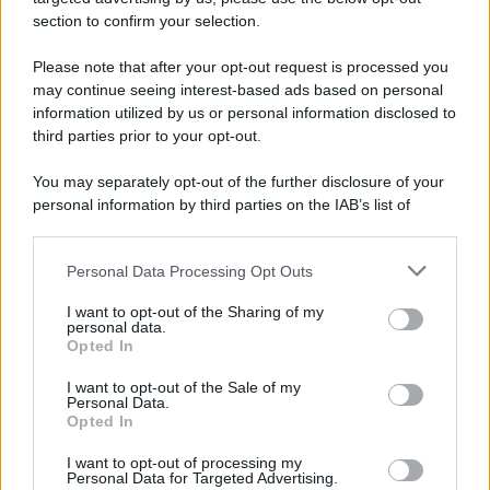
section to confirm your selection.
Please note that after your opt-out request is processed you
may continue seeing interest-based ads based on personal
information utilized by us or personal information disclosed to
third parties prior to your opt-out.
You may separately opt-out of the further disclosure of your
personal information by third parties on the IAB’s list of
downstream participants.
Personal Data Processing Opt Outs
This information may also be disclosed by us to third parties
on the IAB’s List of Downstream Participants that may further
I want to opt-out of the Sharing of my
disclose it to other third parties.
personal data.
Opted In
Please note that this website/app uses one or more Google
services and may gather and store information including but
I want to opt-out of the Sale of my
Personal Data.
not limited to your visit or usage behaviour. You may click to
Opted In
grant or deny consent to Google and its third-party tags to
use your data for below specified purposes in below Google
I want to opt-out of processing my
consent section.
Personal Data for Targeted Advertising.