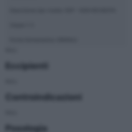
Descrizione tipo ricetta:
SOP – NON RICHIESTA
Classe 1:
C
Forma farmaceutica:
GRANULI
NULL
Eccipienti
NULL
Controindicazioni
NULL
Posologia