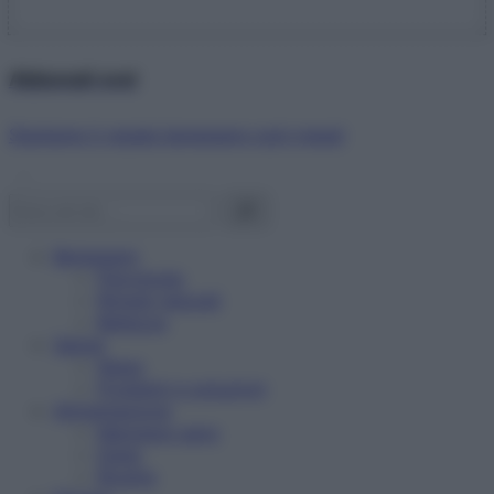
Abbonati ora!
Starbene ti regala benessere ogni mese!
Benessere
Psicologia
Rimedi naturali
Bellezza
Salute
News
Problemi e soluzioni
Alimentazione
Mangiare sano
Diete
Ricette