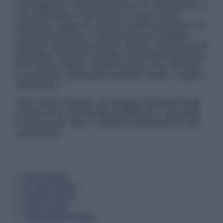
una diagnosi o la prescrizione di un trattamento, e
non intendono e non devono in alcun modo
sostituire il rapporto diretto medico-paziente o la
visita specialistica. Si raccomanda di chiedere
sempre il parere del proprio medico curante e/o di
specialisti riguardo qualsiasi indicazione riportata.
Se si hanno dubbi o quesiti sull’uso di un farmaco
è necessario contattare il proprio medico. Leggi il
Disclaimer »
Tutti i diritti riservati. Le immagini utilizzate negli
articoli sono di proprietà dell’editore o concesse
in licenza per l’uso. È vietata la riproduzione non
autorizzata.
Informativa
Privacy Policy
Cookie Policy
Note Legali
Preferenze Privacy