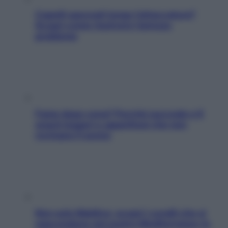
Capelli spezzati lungo l’attaccatura?
Scopri come risolvere l’annoso
problema
Fame dopo cena? Perché succede e 6
snack leggeri e appetitosi che non
rovinano il sonno
Non solo Maldive: scopri i coralli che si
nascondono nel nostro Mediterraneo (e