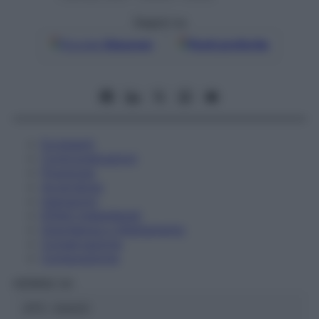
Seguici su
Google
Discover
Fonti preferite
Eccipienti
Controindicazioni
Posologia
Avvertenze
Interazioni
Effetti Indesiderati
Gravidanza e Allattamento
Conservazione
Composizione
HERING Srl
ATC:
2AA2C