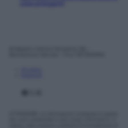
come proteggerli)
© Belpietro Edizioni Periodiche SRL –
Riproduzione riservata – P.Iva 13673600964
Chi siamo
Pubblicità
Facebook
X
Instagram
ATTENZIONE: Le informazioni contenute in questo
sito sono presentate a solo scopo informativo, in
nessun caso possono costituire la formulazione di