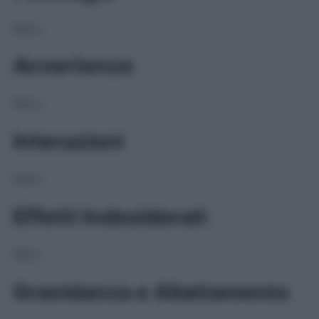
NULL
Avvertenze
NULL
Interazioni
NULL
Effetti Indesiderati
NULL
Gravidanza e Allattamento