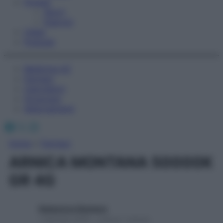
Fitness
Sport
Esercizi
Video
Podcast
Medicina AZ
Farmaci
Calcolatori
Oroscopo
Abbonamenti
Facebook
X
Instagram
Home
»
Farmaci
ARNICA MONTANA 50000K
GR 4G
Redazione Starbene
1 Gennaio 2025 – Lettura 1 minuto