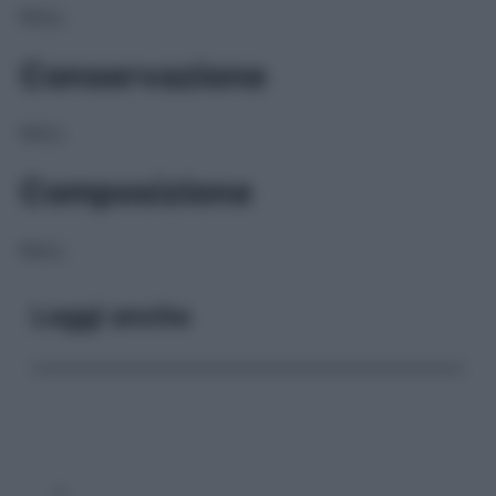
NULL
Conservazione
NULL
Composizione
NULL
Leggi anche