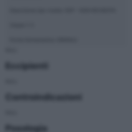
Descrizione tipo ricetta:
SOP – NON RICHIESTA
Classe 1:
C
Forma farmaceutica:
GRANULI
NULL
Eccipienti
NULL
Controindicazioni
NULL
Posologia