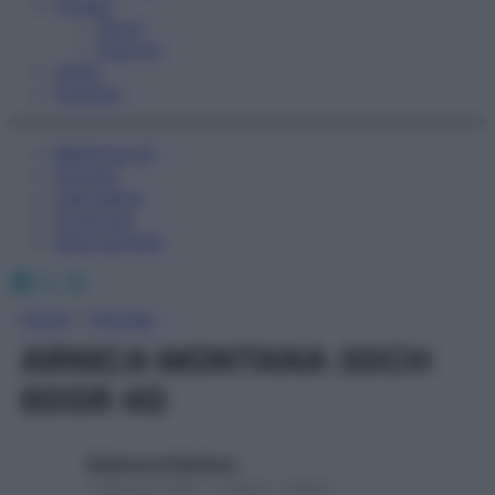
Fitness
Sport
Esercizi
Video
Podcast
Medicina AZ
Farmaci
Calcolatori
Oroscopo
Abbonamenti
Facebook
X
Instagram
Home
»
Farmaci
ARNICA MONTANA 30CH
80GR 4G
Redazione Starbene
1 Gennaio 2025 – Lettura 1 minuto