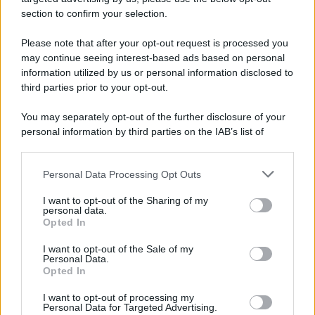
section to confirm your selection.
Please note that after your opt-out request is processed you
may continue seeing interest-based ads based on personal
information utilized by us or personal information disclosed to
third parties prior to your opt-out.
You may separately opt-out of the further disclosure of your
personal information by third parties on the IAB’s list of
downstream participants.
Personal Data Processing Opt Outs
This information may also be disclosed by us to third parties
on the IAB’s List of Downstream Participants that may further
I want to opt-out of the Sharing of my
disclose it to other third parties.
personal data.
Opted In
Please note that this website/app uses one or more Google
services and may gather and store information including but
I want to opt-out of the Sale of my
Personal Data.
not limited to your visit or usage behaviour. You may click to
Opted In
grant or deny consent to Google and its third-party tags to
use your data for below specified purposes in below Google
I want to opt-out of processing my
consent section.
Personal Data for Targeted Advertising.