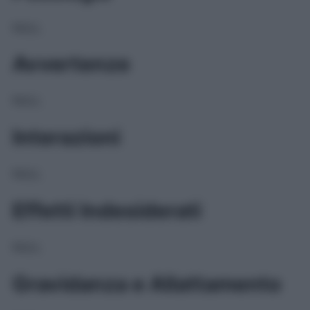
NULL
Avvertenze
NULL
Interazioni
NULL
Effetti Indesiderati
NULL
Gravidanza e Allattamento