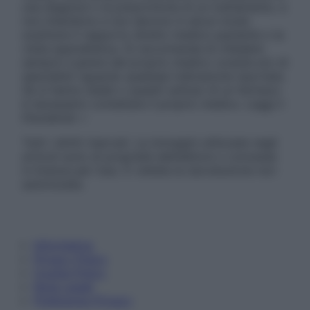
una diagnosi o la prescrizione di un trattamento, e
non intendono e non devono in alcun modo
sostituire il rapporto diretto medico-paziente o la
visita specialistica. Si raccomanda di chiedere
sempre il parere del proprio medico curante e/o di
specialisti riguardo qualsiasi indicazione riportata.
Se si hanno dubbi o quesiti sull’uso di un farmaco
è necessario contattare il proprio medico. Leggi il
Disclaimer »
Tutti i diritti riservati. Le immagini utilizzate negli
articoli sono di proprietà dell’editore o concesse
in licenza per l’uso. È vietata la riproduzione non
autorizzata.
Informativa
Privacy Policy
Cookie Policy
Note Legali
Preferenze Privacy