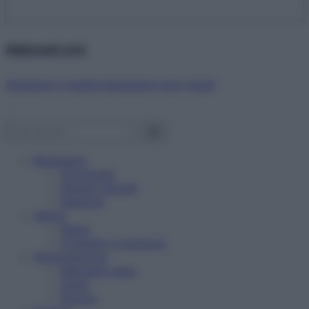
Abbonati ora!
Starbene ti regala benessere ogni mese!
Benessere
Psicologia
Rimedi naturali
Bellezza
Salute
News
Problemi e soluzioni
Alimentazione
Mangiare sano
Diete
Ricette