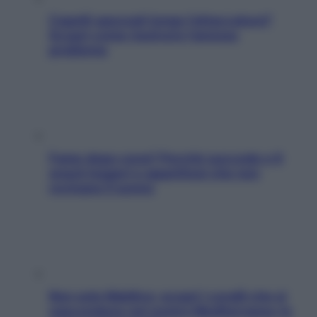
Capelli spezzati lungo l’attaccatura?
Scopri come risolvere l’annoso
problema
Fame dopo cena? Perché succede e 6
snack leggeri e appetitosi che non
rovinano il sonno
Non solo Maldive: scopri i coralli che si
nascondono nel nostro Mediterraneo (e