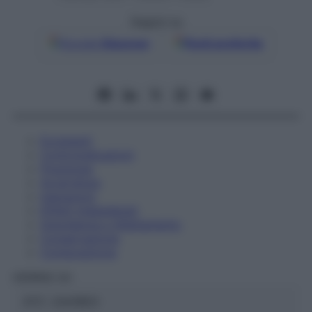
Seguici su
Google
Discover
Fonti preferite
Eccipienti
Controindicazioni
Posologia
Avvertenze
Interazioni
Effetti Indesiderati
Gravidanza e Allattamento
Conservazione
Composizione
HERING Srl
ATC:
2AA1B03