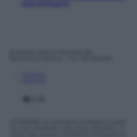
come proteggerli)
© Belpietro Edizioni Periodiche SRL –
Riproduzione riservata – P.Iva 13673600964
Chi siamo
Pubblicità
Facebook
X
Instagram
ATTENZIONE: Le informazioni contenute in questo
sito sono presentate a solo scopo informativo, in
nessun caso possono costituire la formulazione di