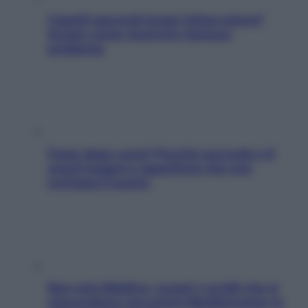
Capelli spezzati lungo l’attaccatura?
Scopri come risolvere l’annoso
problema
Fame dopo cena? Perché succede e 6
snack leggeri e appetitosi che non
rovinano il sonno
Non solo Maldive: scopri i coralli che si
nascondono nel nostro Mediterraneo (e