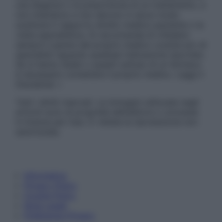
una diagnosi o la prescrizione di un trattamento, e
non intendono e non devono in alcun modo
sostituire il rapporto diretto medico-paziente o la
visita specialistica. Si raccomanda di chiedere
sempre il parere del proprio medico curante e/o di
specialisti riguardo qualsiasi indicazione riportata.
Se si hanno dubbi o quesiti sull’uso di un farmaco
è necessario contattare il proprio medico. Leggi il
Disclaimer »
Tutti i diritti riservati. Le immagini utilizzate negli
articoli sono di proprietà dell’editore o concesse
in licenza per l’uso. È vietata la riproduzione non
autorizzata.
Informativa
Privacy Policy
Cookie Policy
Note Legali
Preferenze Privacy