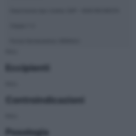
Descrizione tipo ricetta:
SOP – NON RICHIESTA
Classe 1:
C
Forma farmaceutica:
GRANULI
NULL
Eccipienti
NULL
Controindicazioni
NULL
Posologia