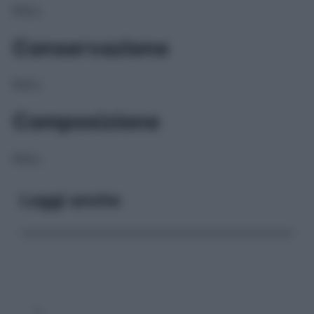
NULL
Conservazione
NULL
Composizione
NULL
Leggi anche