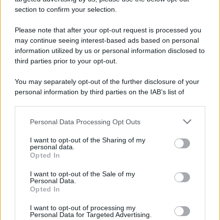
section to confirm your selection.
Please note that after your opt-out request is processed you
may continue seeing interest-based ads based on personal
information utilized by us or personal information disclosed to
third parties prior to your opt-out.
You may separately opt-out of the further disclosure of your
personal information by third parties on the IAB’s list of
downstream participants.
Personal Data Processing Opt Outs
This information may also be disclosed by us to third parties
on the IAB’s List of Downstream Participants that may further
I want to opt-out of the Sharing of my
disclose it to other third parties.
personal data.
Opted In
Please note that this website/app uses one or more Google
services and may gather and store information including but
I want to opt-out of the Sale of my
Personal Data.
not limited to your visit or usage behaviour. You may click to
Opted In
grant or deny consent to Google and its third-party tags to
use your data for below specified purposes in below Google
I want to opt-out of processing my
consent section.
Personal Data for Targeted Advertising.