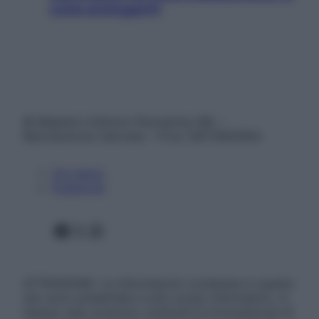
come proteggerli)
© Belpietro Edizioni Periodiche SRL –
Riproduzione riservata – P.Iva 13673600964
Chi siamo
Pubblicità
Facebook
X
Instagram
ATTENZIONE: Le informazioni contenute in questo
sito sono presentate a solo scopo informativo, in
nessun caso possono costituire la formulazione di