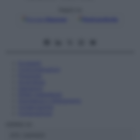
Seguici su
Google
Discover
Fonti preferite
Eccipienti
Controindicazioni
Posologia
Avvertenze
Interazioni
Effetti Indesiderati
Gravidanza e Allattamento
Conservazione
Composizione
HERING Srl
ATC:
2AA1A03