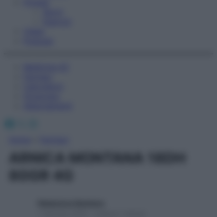
Fitness
Sport
Esercizi
Video
Podcast
Medicina AZ
Farmaci
Calcolatori
Oroscopo
Abbonamenti
Facebook
X
Instagram
Home
»
Farmaci
ARNICA MONTANA 18DH
80GR 4G
Redazione Starbene
1 Gennaio 2025 – Lettura 1 minuto