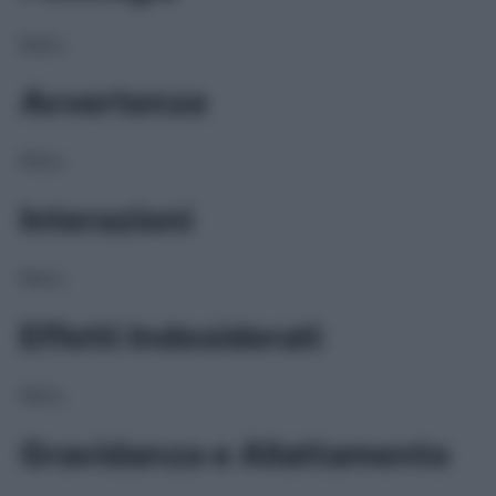
NULL
Avvertenze
NULL
Interazioni
NULL
Effetti Indesiderati
NULL
Gravidanza e Allattamento