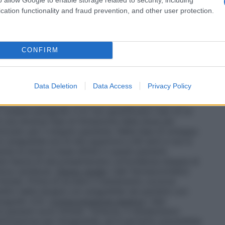
mg/die nell’arco della stessa settimana; la dose
cation functionality and fraud prevention, and other user protection.
erare 2,5 mg (vedere paragrafo 4.9). Durante lo
ri a 10 mg/die.Controllare regolarmente gli effetti del
afo 4.4). Se la dose iniziale è > 1 mg/die, procedere
i nella prima settimana di trattamento, e almeno una
CONFIRM
ungere ad una dose stabile di mantenimento.
a piastrinica entro 14 – 21 giorni dall’avvio del
ienti sarà possibile osservare una risposta
Data Deletion
Data Access
Privacy Policy
zione di 1 – 3 mg/die (per maggiori dettagli circa gli
ni
Le differenze di farmacocinetica osservate tra
 (vedere paragrafo 5.2) non giustificano l’uso di un
i una diversa fase di titolazione della dose per
zzato per il singolo paziente. Nella fase di sviluppo
con anagrelide era di età superiore a 60 anni e non è
te la dose in base all’età in questi pazienti.
sta fascia di età presentavano un’incidenza doppia di
tura cardiaca).
Danno renale
I dati farmacocinetici
mitati. Prima di avviare il trattamento occorre
enefici della terapia con anagrelide nei pazienti con
ragrafo 4.3).
Compromissione epatica
I dati
pazienti sono limitati. Tuttavia, il metabolismo
liminazione per l’anagrelide, ed è pertanto prevedibile