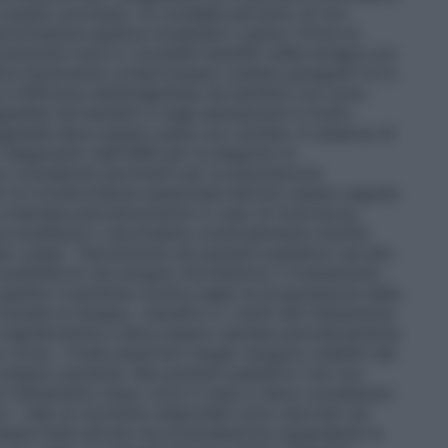
 questo processo. Si consiglia pertanto di non
promissione epatica moderata o grave. Prima di
tenziali rischi e i possibili benefici della terapia con
tica lievemente compromessa (vedere paragrafi 4.3 e
e l’efficacia dell’anagrelide nei bambini non sono
nagrelide nei bambini e negli adolescenti è molto
nagrelide deve essere usata con cautela. In assenza di
ri diagnostici dell’OMS per la diagnosi di
o considerati pertinenti per la popolazione
er la trombocitemia essenziale devono essere seguite
ivalutata periodicamente in caso di incertezza,
si ereditaria o secondaria, eventualmente tramite
llo osseo. Tipicamente nei pazienti pediatrici ad alto
ssibilità di una terapia citoriduttiva. Il trattamento
quando il paziente mostra segni di progressione della
iziata la terapia, i benefici e i rischi del trattamento
 regolarmente e deve essere valutata periodicamente
corso. I livelli piastrinici target vengono stabiliti dal
singolo paziente. Nei pazienti pediatrici che non
l trattamento dopo circa 3 mesi si deve considerare
to. I dati al momento disponibili sono riportati nei
 essere fatta alcuna raccomandazione riguardante la