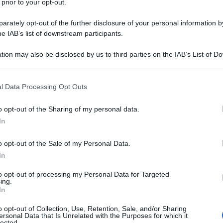
 prior to your opt-out.
rately opt-out of the further disclosure of your personal information by
he IAB’s list of downstream participants.
TO
tion may also be disclosed by us to third parties on the IAB’s List of 
Descrizione tipo ricetta:
RNRL –
 that may further disclose it to other third parties.
LIMITATIVA NON RIPETIB.
 that this website/app uses one or more Google services and may gath
l Data Processing Opt Outs
Forma farmaceutica:
CAPSULE RIGIDE
including but not limited to your visit or usage behaviour. You may click 
 to Google and its third-party tags to use your data for below specifi
o opt-out of the Sharing of my personal data.
ogle consent section.
In
e di una conta piastrinica elevata nei pazienti con
o opt-out of the Sale of my Personal Data.
quali mostrano intolleranza nei riguardi della loro
inica elevata non possa essere ridotta a un livello
In
a rischio
Per paziente con trombocitemia essenziale
nti
una o più
delle caratteristiche riportate di seguito:
to opt-out of processing my Personal Data for Targeted
ing.
9
ca > 1.000 x 10
/l, oppure – Storia di eventi
In
o opt-out of Collection, Use, Retention, Sale, and/or Sharing
ersonal Data that Is Unrelated with the Purposes for which it
lected.