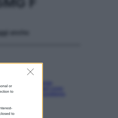
5MG F
ggi anche
Capelli spezzati lungo
sonal or
l’attaccatura? Scopri come
ection to
risolvere l’annoso problema
nterest-
closed to