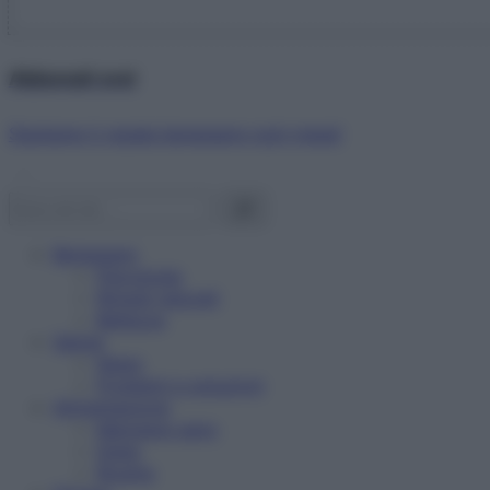
Abbonati ora!
Starbene ti regala benessere ogni mese!
Benessere
Psicologia
Rimedi naturali
Bellezza
Salute
News
Problemi e soluzioni
Alimentazione
Mangiare sano
Diete
Ricette