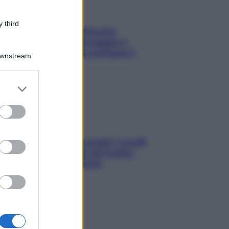
 third
Fame dopo cena? Perché
succede e 6 snack leggeri e
appetitosi che non rovinano il
Downstream
sonno
er and store
to grant or
ed purposes
Non solo Maldive: scopri i coralli
che si nascondono nel nostro
Mediterraneo (e come
proteggerli)