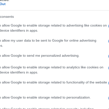
Out
rato Croscarmellosa sodica Povidone K 29/32
consents
sio stearato
Involucro della capsula
Gelatina Diossido
o allow Google to enable storage related to advertising like cookies on
evice identifiers in apps.
o allow my user data to be sent to Google for online advertising
s.
siasi degli eccipienti elencati al paragrafo 6.1.
erata o grave. Pazienti con danno renale moderato
to allow Google to send me personalized advertising.
ml/min).
o allow Google to enable storage related to analytics like cookies on
evice identifiers in apps.
o allow Google to enable storage related to functionality of the website
ssere istituito da un medico esperto nel controllo
a
La dose iniziale di anagrelide raccomandata è di 1
n due dosi separate (0,5 mg/dose). Mantenere
o allow Google to enable storage related to personalization.
settimana. Dopo una settimana è possibile titolare la
ose minima efficace per ridurre e/o mantenere la
9
l, e se possibile a un livello fra 150 x 10
/l e 400 x
o allow Google to enable storage related to security, including