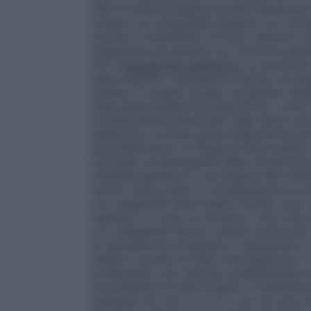
che la funzione epatica possa influenzare
trattare con anagrelide pazienti con com
avviare il trattamento occorre valutare i po
anagrelide nei pazienti con funzione epa
4.4).
Popolazione pediatrica
La sicurezza 
state stabilite. L’esperienza sull’uso di a
limitata; in questo gruppo di pazienti l’a
linee guida pediatriche specifiche, i crite
trombocitemia essenziale negli adulti son
pediatrica. Le linee guida diagnostiche p
accuratamente e la diagnosi deve essere r
cercando di distinguerla dalla trombocito
un’analisi genetica e una biopsia del mido
rischio viene presa in considerazione la po
con anagrelide deve essere iniziato solo 
malattia o in caso di trombosi. Una volta in
con anagrelide devono essere monitorati
la necessità di proseguire il trattamento in 
medico curante su base individuale per il 
evidenziano una risposta soddisfacente a
la possibilità di interrompere il trattamen
paragrafi 4.4, 4.8, 5.1 e 5.2, ma non può