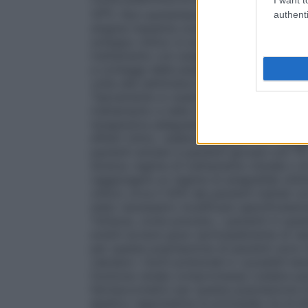
9
10
/l. Non aumentare la dose di oltre 0,5 
authenti
singola massima consigliata non deve sup
sviluppo clinico si sono utilizzate dosi pa
trattamento con anagrelide (vedere paragr
a conteggi delle piastrine ogni due giorn
volta alla settimana in seguito, fino a gi
Tipicamente si osserverà un calo della cont
trattamento e nella maggior parte dei paz
terapeutica adeguata e stabile con l’assun
effetti clinici, vedere paragrafo 5.1).
Anzia
pazienti anziani e pazienti giovani con TE
diverso regime di trattamento iniziale o d
raggiungere un regime di anagrelide ottimi
clinico circa il 50% dei pazienti trattati 
stato necessario modificare specificatamen
Tuttavia, come previsto, i pazienti in que
eventi avversi gravi (principalmente di na
per questa popolazione di pazienti sono li
valutare i rischi potenziali e i possibili b
funzione renale compromessa (vedere pa
farmacocinetici per questa popolazione di 
epatico rappresenta la principale via di e