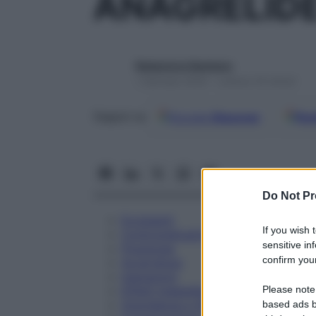
ANAGRELIDE
Redazione Starbene
1 Gennaio 2025 – Lettura 16 minuti
Google
Discover
Fon
Seguici su
Do Not Pr
Eccipienti
If you wish 
Controindicazioni
sensitive in
Posologia
confirm your
Avvertenze
Interazioni
Please note
Effetti Indesiderati
Gravidanza e Allattamento
based ads b