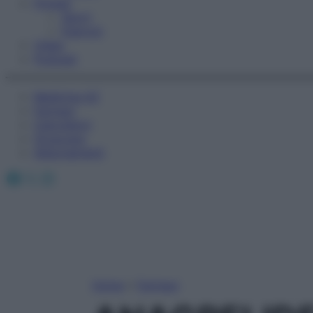
Fitness
Sport
Esercizi
Video
Podcast
Medicina AZ
Farmaci
Calcolatori
Oroscopo
Abbonamenti
Facebook
X
Instagram
Home
»
Farmaci