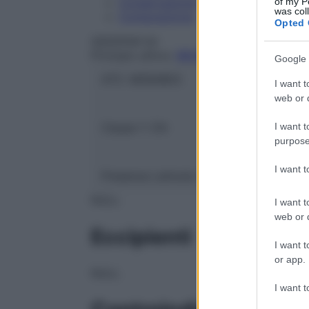
of my P
Conservazione
was col
Composizione
Opted 
GEKOFAR Srl
Principio attivo:
BROMELINA
Google 
ATC:
M09AB03
I want t
web or d
I want t
Classe 1:
CN
purpose
I want 
Presenza Lattosio:
Si
NULL
I want t
web or d
Eccipienti
I want t
or app.
NULL
I want t