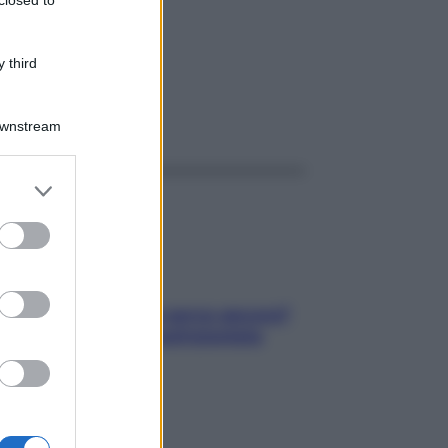
 third
ggi anche
Downstream
er and store
to grant or
ed purposes
Contare le calorie serve ancora?
La risposta della nutrizionista