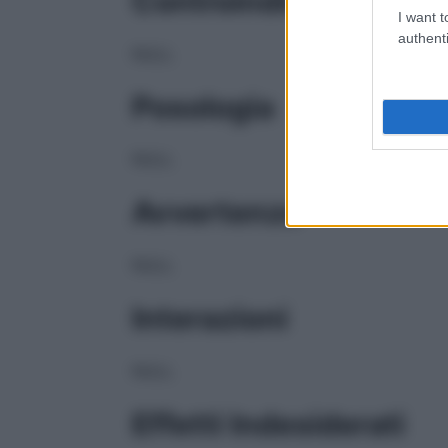
Controindicazioni
I want t
authenti
NULL
Posologia
NULL
Avvertenze
NULL
Interazioni
NULL
Effetti Indesiderati