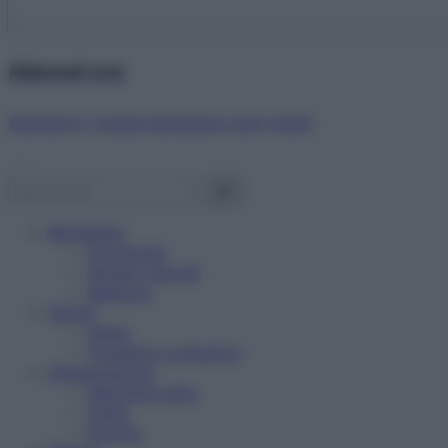
Abbonati ora!
Starbene ti regala benessere ogni mese!
Benessere
Psicologia
Rimedi naturali
Bellezza
Salute
News
Problemi e soluzioni
Alimentazione
Mangiare sano
Diete
Ricette