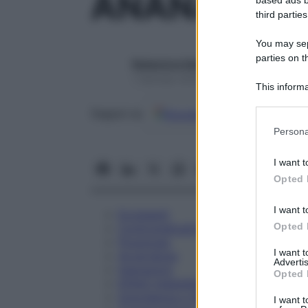
ANANASE 2
third parties
You may sepa
parties on t
Redazione Starbene
1 Gennaio 2025 – Lettura 1 minuto
This informa
Participants
Google
Discover
Fon
Seguici su
Please note
Persona
information 
deny consent
I want t
in below Go
Opted 
I want t
Eccipienti
Opted 
Controindicazioni
Posologia
I want 
Avvertenze
Advertis
Interazioni
Opted 
Effetti Indesiderati
Gravidanza e Allattamento
I want t