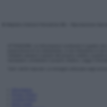
© Belpietro Edizioni Periodiche SRL – Riproduzione riser
ATTENZIONE: Le informazioni contenute in questo sito 
prescrizione di un trattamento, e non intendono e non 
chiedere sempre il parere del proprio medico curante e/o
necessario contattare il proprio medico. Leggi il Discl
Tutti i diritti riservati. Le immagini utilizzate negli ar
Informativa
Privacy Policy
Cookie Policy
Note Legali