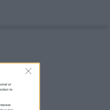
sonal or
ection to
nterest-
closed to