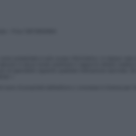
vata – P.Iva 13673600964
sono presentate a solo scopo informativo, in nessun caso p
devono in alcun modo sostituire il rapporto diretto medico-p
 di specialisti riguardo qualsiasi indicazione riportata. Se
aimer »
ticoli sono di proprietà dell’editore o concesse in licenza per 