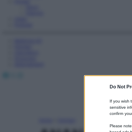
Fitness
Sport
Esercizi
Video
Podcast
Medicina AZ
Farmaci
Calcolatori
Oroscopo
Abbonamenti
Facebook
X
Instagram
Do Not Pr
If you wish 
sensitive in
confirm your
Home
»
Farmaci
Please note
based ads b