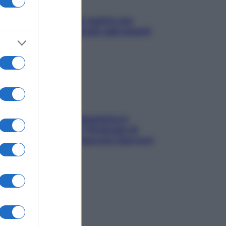
L’oroscopo food di Jupiter per
l’estate 2026 dedicato agli amanti
del cibo
La trappola della dopamina ti
segue in spiaggia? Strategie di
digital detox per staccare davvero