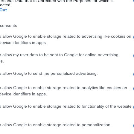
ersonal Data that Is Unrelated with the Purposes for which it
lected.
Out
consents
Descrizione tipo ricetta:
SOP – NON
o allow Google to enable storage related to advertising like cookies on
RICHIESTA
evice identifiers in apps.
o allow my user data to be sent to Google for online advertising
Forma farmaceutica:
COMPRESSE
RIVESTITE
s.
to allow Google to send me personalized advertising.
o allow Google to enable storage related to analytics like cookies on
evice identifiers in apps.
o allow Google to enable storage related to functionality of the website
o allow Google to enable storage related to personalization.