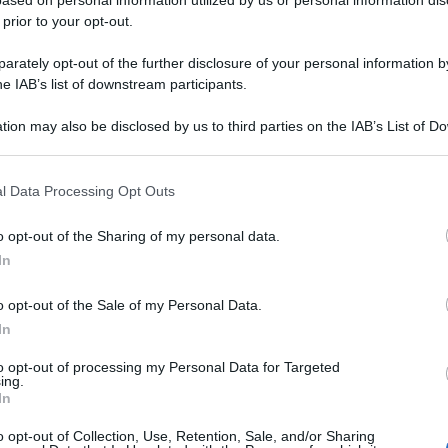
0CPR RIV 40MG
 prior to your opt-out.
rately opt-out of the further disclosure of your personal information by
he IAB’s list of downstream participants.
Le
tion may also be disclosed by us to third parties on the IAB’s List of 
 that may further disclose it to other third parties.
ti preferite
 that this website/app uses one or more Google services and may gath
l Data Processing Opt Outs
including but not limited to your visit or usage behaviour. You may click 
 to Google and its third-party tags to use your data for below specifi
o opt-out of the Sharing of my personal data.
ogle consent section.
In
o opt-out of the Sale of my Personal Data.
In
to opt-out of processing my Personal Data for Targeted
ing.
In
o opt-out of Collection, Use, Retention, Sale, and/or Sharing