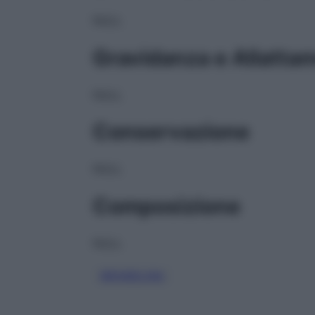
NULL
Gravidanza e Allatta
NULL
Conservazione
NULL
Composizione
NULL
BROMELINA