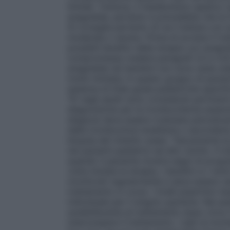
limitati. Tuttavia, il metabolismo epatico 
anagrelide, pertanto è prevedibile che la
Si consiglia pertanto di non trattare con
moderata o severa. Prima di avviare il tra
possibili benefici della terapia con anagr
compromessa (vedere paragrafi 4.3 e 4.4
anagrelide nei bambini non sono state stab
molto limitata; in questo gruppo di pazie
assenza di linee guida pediatriche specific
TE negli adulti sono considerati pertinent
diagnostiche per la trombocitemia essenz
diagnosi deve essere rivalutata periodica
dalla trombocitosi ereditaria o secondari
biopsia del midollo osseo. Tipicamente la 
nei pazienti pediatrici ad alto rischio. Il
quando il paziente mostra segni di progre
volta iniziata la terapia, i benefici e i r
monitorati regolarmente e deve essere val
trattamento in corso. I livelli piastrinici
individuale per il singolo paziente. Nei p
soddisfacente al trattamento dopo circa 3
interrompere il trattamento. I dati al mome