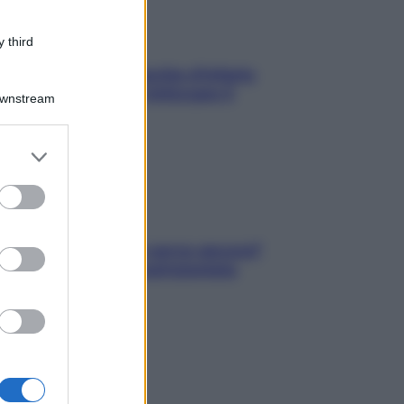
 third
In menopausa il rischio d’infarto
aumenta: è ora di rinforzare il
Downstream
cuore
er and store
to grant or
ed purposes
Contare le calorie serve ancora?
La risposta della nutrizionista