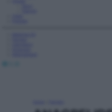
Fitness
Sport
Esercizi
Video
Podcast
Medicina AZ
Farmaci
Calcolatori
Oroscopo
Abbonamenti
Facebook
X
Instagram
Home
»
Farmaci