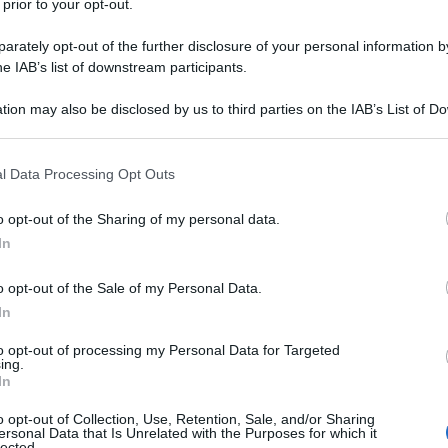
 prior to your opt-out.
rately opt-out of the further disclosure of your personal information by
he IAB’s list of downstream participants.
TO
tion may also be disclosed by us to third parties on the IAB’s List of 
Descrizione tipo ricetta:
RNRL –
 that may further disclose it to other third parties.
LIMITATIVA NON RIPETIB.
 that this website/app uses one or more Google services and may gath
l Data Processing Opt Outs
Forma farmaceutica:
CAPSULE RIGIDE
including but not limited to your visit or usage behaviour. You may click 
 to Google and its third-party tags to use your data for below specifi
o opt-out of the Sharing of my personal data.
ogle consent section.
In
one della conta piastrinica elevata nei pazienti con
o opt-out of the Sale of my Personal Data.
quali mostrano intolleranza nei riguardi della loro
inica elevata non possa essere ridotta a un livello
In
a rischio
Per paziente con trombocitemia essenziale
ti una o più delle caratteristiche riportate di seguito:
to opt-out of processing my Personal Data for Targeted
ing.
9
ca > 1.000 x 10
/l, oppure • storia di eventi
In
o opt-out of Collection, Use, Retention, Sale, and/or Sharing
ersonal Data that Is Unrelated with the Purposes for which it
lected.