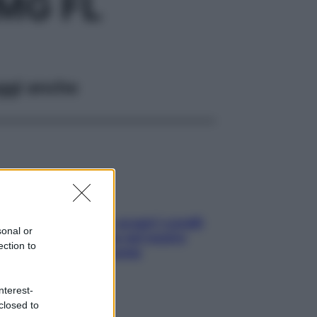
MG FL
ggi anche
Non solo Maldive: scopri i coralli
sonal or
che si nascondono nel nostro
ection to
Mediterraneo (e come
proteggerli)
nterest-
closed to