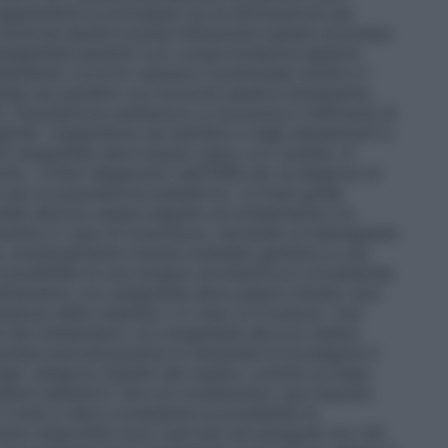
rappresenta la principale via di eliminazione per
 funzione epatica possa influenzare questo processo.
 anagrelide pazienti con compromissione epatica
ttamento occorre valutare il potenziale rischio e i
elide nei pazienti con funzione epatica lievemente
).
Popolazione pediatrica
La sicurezza e l’efficacia di
ilite. L’esperienza nei bambini e negli adolescenti è
nti anagrelide deve essere usato con cautela. In
he, i criteri diagnostici dell’OMS per la diagnosi di
i per la popolazione pediatrica. Le linee guida
iale devono essere seguite accuratamente e la
mente in caso di incertezza, cercando di distinguerla
a, eventualmente tramite un’analisi genetica e una
possibilità di una terapia citoriduttiva è considerata
 trattamento con anagrelide deve essere iniziato solo
ssione della malattia o in caso di trombosi. Una
ischi del trattamento con anagrelide devono essere
utata periodicamente la necessità di proseguire il
 target vengono stabiliti dal medico curante su base
azienti pediatrici che non evidenziano una risposta
 mesi si deve considerare la possibilità di
nto disponibili sono riportati nei paragrafi 4.4, 4.8,