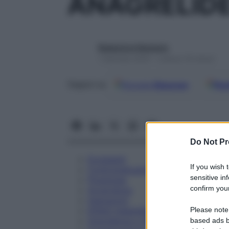
ANAGRELIDE
Redazione Starbene
1 Gennaio 2025 – Lettura 16 minuti
Google
Discover
Fon
Seguici su
Do Not Pr
Eccipienti
If you wish 
Controindicazioni
sensitive in
Posologia
confirm your
Avvertenze
Interazioni
Please note
Effetti Indesiderati
Gravidanza e Allattamento
based ads b