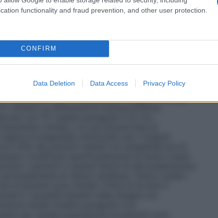
9
 di 600 x 10
/l, e se possibile a un livello fra 150 x
cation functionality and fraud prevention, and other user protection.
 di oltre 0,5 mg/die nell’arco della stessa settimana;
deve superare 2,5 mg (vedere paragrafo 4.9).
zate dosi pari a 10 mg/die. Controllare regolarmente
(vedere paragrafo 4.4). Se la dose iniziale è > 1
CONFIRM
ine ogni due giorni nella prima settimana di
ana in seguito, fino a giungere a una dose stabile di
 calo della conta piastrinica entro 14-21 giorni
Data Deletion
Data Access
Privacy Policy
 parte dei pazienti sarà possibile osservare una
on l’assunzione di 1-3 mg/die (per maggiori dettagli
.1).
Anziani
Le differenze di farmacocinetica
 giovani con TE (vedere paragrafo 5.2) non
trattamento iniziale o di una diversa fase di
regime di anagrelide ottimizzato per il singolo
rca il 50% dei pazienti trattati con anagrelide era di
essario modificare specificatamente la dose in base
previsto i pazienti in questa fascia di età presentavano
 (principalmente di natura cardiaca).
Danno renale
I
e di pazienti sono limitati. Prima di avviare il
ziali e i possibili benefici della terapia con
unzione renale (vedere paragrafo 4.3).
netici per questa popolazione di pazienti sono