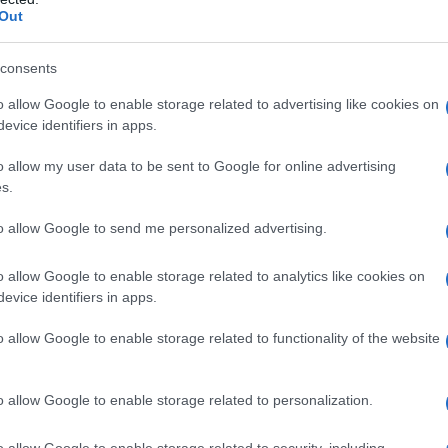
Out
rato Croscarmellosa sodica Povidone (K29/32)
consents
sio stearato
Involucro della capsula
Gelatina Titanio
atina Titanio diossido (E171) Ferro ossido nero
o allow Google to enable storage related to advertising like cookies on
evice identifiers in apps.
o allow my user data to be sent to Google for online advertising
s.
siasi degli eccipienti elencati al paragrafo 6.1.
to allow Google to send me personalized advertising.
erata o grave. Pazienti con danno renale moderato
ml/min).
o allow Google to enable storage related to analytics like cookies on
evice identifiers in apps.
o allow Google to enable storage related to functionality of the website
istituito da un medico esperto nel controllo della
ose iniziale di anagrelide raccomandata è di 1
o allow Google to enable storage related to personalization.
n due dosi separate (0,5 mg/dose). Mantenere
settimana. Dopo una settimana è possibile titolare la
 minima efficace necessaria per ridurre e/o
o allow Google to enable storage related to security, including