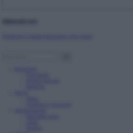
Abbonati ora!
Starbene ti regala benessere ogni mese!
Benessere
Psicologia
Rimedi naturali
Bellezza
Salute
News
Problemi e soluzioni
Alimentazione
Mangiare sano
Diete
Ricette