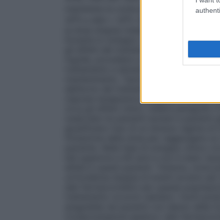
mantenere la conta piastrinica al di sotto
authenti
9
9
10
/l e 400 x 10
/l. Non aumentare la dose
la dose singola massima consigliata non 
Durante lo sviluppo clinico si sono utiliz
gli effetti del trattamento con anagrelide 
mg/die, procedere a conteggi delle piastr
trattamento e almeno una volta alla settim
mantenimento. Tipicamente si osserverà un
dall’avvio del trattamento e nella maggior
risposta terapeutica adeguata e stabile c
circa gli effetti clinici, vedere paragrafo 5
osservate tra pazienti anziani e pazienti
giustificano l’uso di un diverso regime di 
titolazione della dose per raggiungere un 
paziente. Nella fase di sviluppo clinico ci
età superiore a 60 anni e non è stato nec
all’età in questi pazienti. Tuttavia, come 
un’incidenza doppia di eventi avversi seri
dati farmacocinetici per questa popolazion
trattamento occorre valutare i rischi poten
anagrelide nei pazienti con danno della f
Compromissione epatica
I dati farmacoci