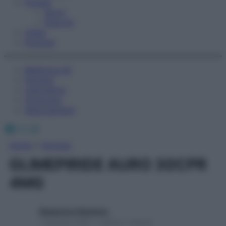
Fitness
Sport
Esercizi
Video
Podcast
Medicina AZ
Farmaci
Calcolatori
Oroscopo
Abbonamenti
Facebook
X
Instagram
Home
»
Farmaci
GLIMEPIRIDE AURO 30CPR
4MG
Redazione Starbene
1 Gennaio 2025 – Lettura 1 minuto