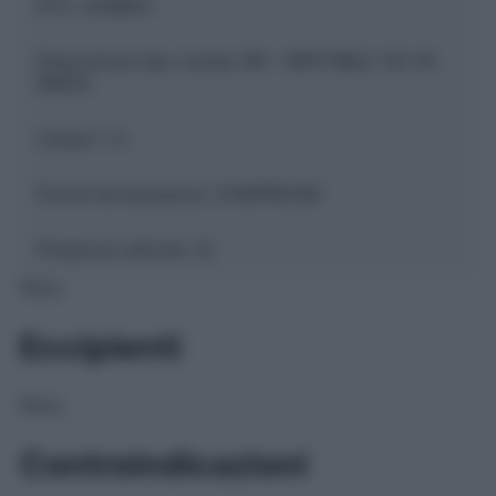
ATC:
A10BB12
Descrizione tipo ricetta:
RR – RIPETIBILE 10V IN
6MESI
Classe 1:
A
Forma farmaceutica:
COMPRESSE
Presenza Lattosio:
Si
NULL
Eccipienti
NULL
Controindicazioni