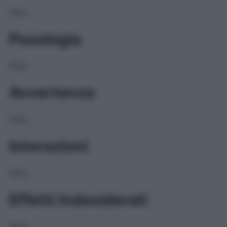
NULL
Posologia
NULL
Avvertenze
NULL
Interazioni
NULL
Effetti Indesiderati
NULL