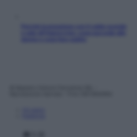
Perché la pressione con il caldo scende
e sale all’improvviso: cosa succede alle
donne e cosa fare subito
© Belpietro Edizioni Periodiche SRL –
Riproduzione riservata – P.Iva 13673600964
Chi siamo
Pubblicità
Facebook
X
Instagram