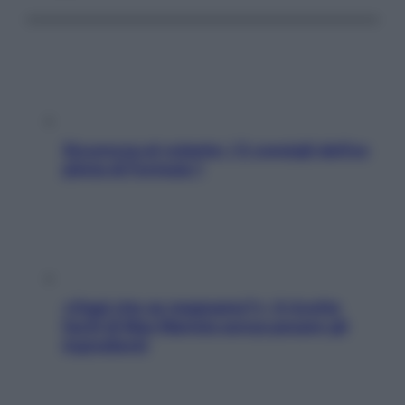
Sicurezza al volante: i 5 consigli dell’ex
pilota di Formula 1
«Oggi che se magnamo?»: 4 ricette
facili di Max Mariola senza pesare gli
ingredienti