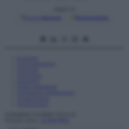
Seguici su
Google
Discover
Fonti preferite
Eccipienti
Controindicazioni
Posologia
Avvertenze
Interazioni
Effetti Indesiderati
Gravidanza e Allattamento
Conservazione
Composizione
AUROBINDO PHARMA ITALIA Srl
Principio attivo:
GLIMEPIRIDE