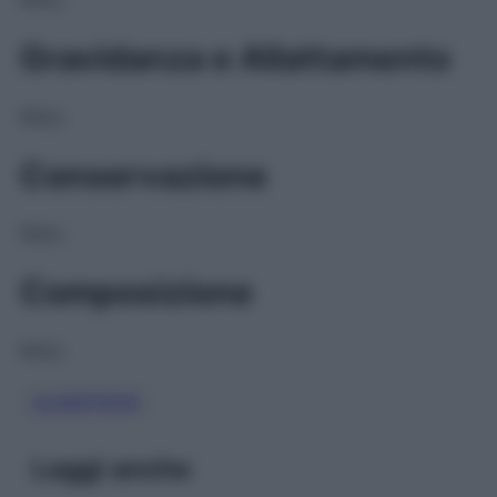
Gravidanza e Allattamento
NULL
Conservazione
NULL
Composizione
NULL
GLIMEPIRIDE
Leggi anche