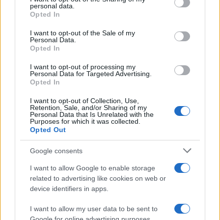
disclose it to other third parties.
personal data.
Opted In
Please note that this website/app uses one or more Google
services and may gather and store information including but
I want to opt-out of the Sale of my
Personal Data.
not limited to your visit or usage behaviour. You may click to
Opted In
grant or deny consent to Google and its third-party tags to
use your data for below specified purposes in below Google
I want to opt-out of processing my
consent section.
Personal Data for Targeted Advertising.
Opted In
I want to opt-out of Collection, Use,
Retention, Sale, and/or Sharing of my
Personal Data that Is Unrelated with the
Purposes for which it was collected.
Opted Out
Google consents
I want to allow Google to enable storage
related to advertising like cookies on web or
device identifiers in apps.
I want to allow my user data to be sent to
Google for online advertising purposes.