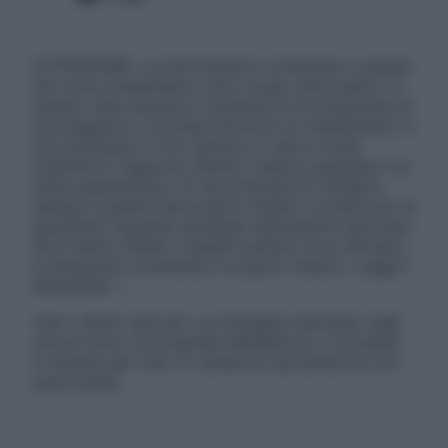
ATTENZIONE: Le informazioni contenute in questo
sito sono presentate a solo scopo informativo, in
nessun caso possono costituire la formulazione di
una diagnosi o la prescrizione di un trattamento, e
non intendono e non devono in alcun modo
sostituire il rapporto diretto medico-paziente o la
visita specialistica. Si raccomanda di chiedere
sempre il parere del proprio medico curante e/o di
specialisti riguardo qualsiasi indicazione riportata.
Se si hanno dubbi o quesiti sull’uso di un farmaco
è necessario contattare il proprio medico. Leggi il
Disclaimer »
Tutti i diritti riservati. Le immagini utilizzate negli
articoli sono di proprietà dell’editore o concesse
in licenza per l’uso. È vietata la riproduzione non
autorizzata.