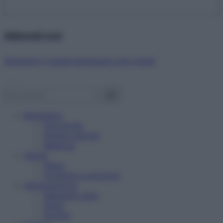
Abbonati ora!
Starbene ti regala benessere ogni mese!
Benessere
Psicologia
Rimedi naturali
Bellezza
Salute
News
Problemi e soluzioni
Alimentazione
Mangiare sano
Diete
Ricette