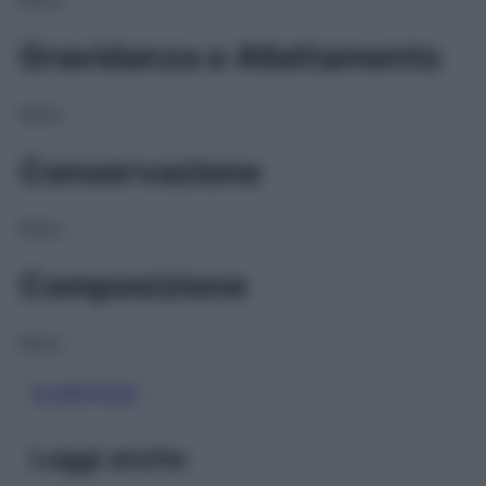
Gravidanza e Allattamento
NULL
Conservazione
NULL
Composizione
NULL
GLIMEPIRIDE
Leggi anche