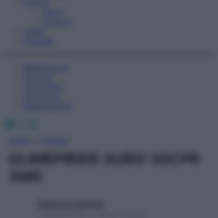
Fitness
Sport
Esercizi
Video
Podcast
Medicina AZ
Farmaci
Calcolatori
Oroscopo
Abbonamenti
Facebook
X
Instagram
Home
»
Farmaci
GLIMEPIRIDE AURO 30CPR
3MG
Redazione Starbene
1 Gennaio 2025 – Lettura 1 minuto