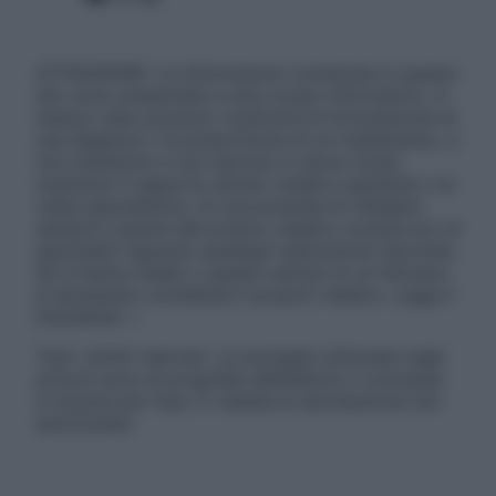
ATTENZIONE: Le informazioni contenute in questo
sito sono presentate a solo scopo informativo, in
nessun caso possono costituire la formulazione di
una diagnosi o la prescrizione di un trattamento, e
non intendono e non devono in alcun modo
sostituire il rapporto diretto medico-paziente o la
visita specialistica. Si raccomanda di chiedere
sempre il parere del proprio medico curante e/o di
specialisti riguardo qualsiasi indicazione riportata.
Se si hanno dubbi o quesiti sull’uso di un farmaco
è necessario contattare il proprio medico. Leggi il
Disclaimer »
Tutti i diritti riservati. Le immagini utilizzate negli
articoli sono di proprietà dell’editore o concesse
in licenza per l’uso. È vietata la riproduzione non
autorizzata.