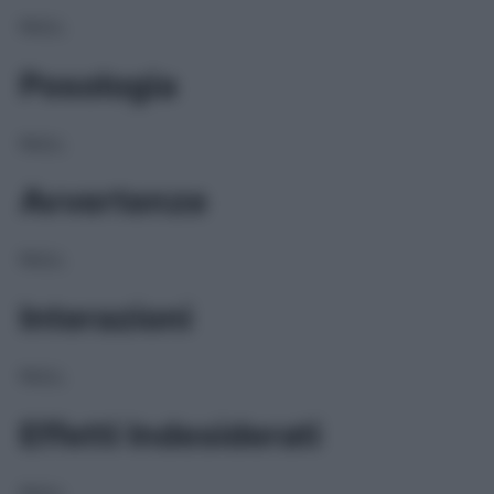
NULL
Posologia
NULL
Avvertenze
NULL
Interazioni
NULL
Effetti Indesiderati
NULL