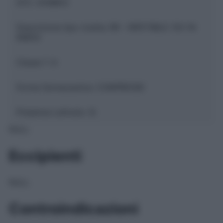
ATC:
A10BB12
Descrizione tipo ricetta:
RR – RIPETIBILE 10V IN
6MESI
Classe 1:
A
Forma farmaceutica:
COMPRESSE
Presenza Lattosio:
Si
NULL
Eccipienti
NULL
Controindicazioni