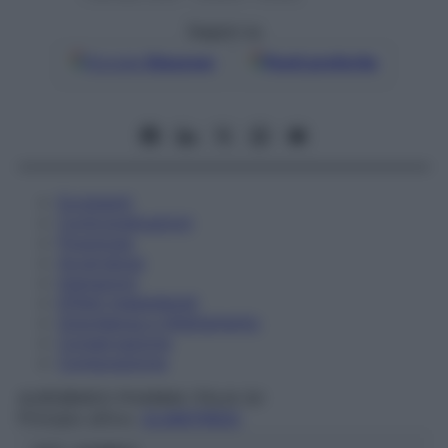
Seguici su
Google
Discover
Fonti preferite
Eccipienti
Controindicazioni
Posologia
Avvertenze
Interazioni
Effetti Indesiderati
Gravidanza e Allattamento
Conservazione
Composizione
AUROBINDO PHARMA ITALIA Srl
Principio attivo:
GLIMEPIRIDE