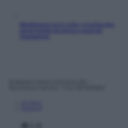
Mindfulness tra le vette: a Cortina due
giorni lontani da stress e ansia da
smartphone
© Belpietro Edizioni Periodiche SRL –
Riproduzione riservata – P.Iva 13673600964
Chi siamo
Pubblicità
Facebook
X
Instagram