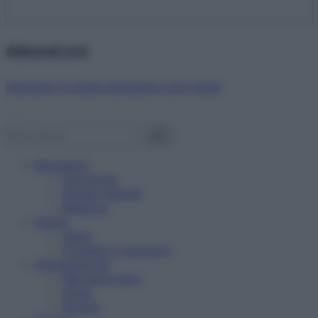
Abbonati ora!
Starbene ti regala benessere ogni mese!
Benessere
Psicologia
Rimedi naturali
Bellezza
Salute
News
Problemi e soluzioni
Alimentazione
Mangiare sano
Diete
Ricette