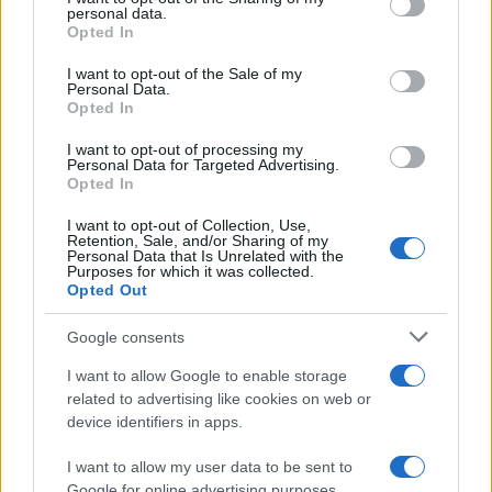
disclose it to other third parties.
personal data.
Opted In
Please note that this website/app uses one or more Google
services and may gather and store information including but
I want to opt-out of the Sale of my
Personal Data.
not limited to your visit or usage behaviour. You may click to
Opted In
grant or deny consent to Google and its third-party tags to
use your data for below specified purposes in below Google
I want to opt-out of processing my
consent section.
Personal Data for Targeted Advertising.
Opted In
I want to opt-out of Collection, Use,
Retention, Sale, and/or Sharing of my
Personal Data that Is Unrelated with the
Purposes for which it was collected.
Opted Out
Google consents
I want to allow Google to enable storage
related to advertising like cookies on web or
device identifiers in apps.
I want to allow my user data to be sent to
Google for online advertising purposes.