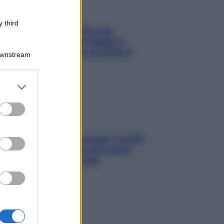
 third
Fame dopo cena? Perché
succede e 6 snack leggeri e
appetitosi che non rovinano il
Downstream
sonno
er and store
to grant or
ed purposes
Non solo Maldive: scopri i coralli
che si nascondono nel nostro
Mediterraneo (e come
proteggerli)