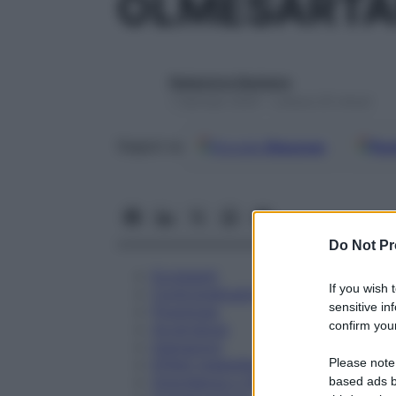
OLMESARTA
Redazione Starbene
1 Gennaio 2025 – Lettura 25 minuti
Google
Discover
Fon
Seguici su
Do Not Pr
Eccipienti
If you wish 
Controindicazioni
sensitive in
Posologia
confirm your
Avvertenze
Interazioni
Please note
Effetti Indesiderati
Gravidanza e Allattamento
based ads b