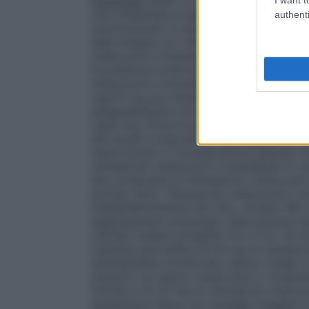
Posologia
Adulti La dose raccomandata d
una compressa al giorno. Olmesartan me
authenti
somministrato in quei pazienti in cui la 
dalla terapia con olmesartan medoxomil 
medoxomil e Amlodipina Mylan 40 mg/5 mg
la pressione arteriosa non sia adeguatam
medoxomil e Amlodipina Mylan 20 mg/5 
mg/10 mg può essere somministrato in quei
adeguatamente controllata dalla terapi
mg/5 mg. Prima di passare alla associazi
dei singoli componenti. Il passaggio dire
essere preso in considerazione quando cl
olmesartan medoxomil e amlodipina in c
alle compresse di Olmesartan medoxomil e
principi attivi. Olmesartan medoxomil e 
indipendentemente dal cibo. Anziani (65 
aggiustamenti posologici nelle persone a
cautela (vedere paragrafi 4.4 e 5.2). Se 
massima giornaliera di 40 mg di olmesart
attentamente monitorata. Danno renale I
pazienti con danno renale lieve o modera
ml/min) è di 20 mg di olmesartan medoxomi
esperienza clinica con dosaggi maggiori i