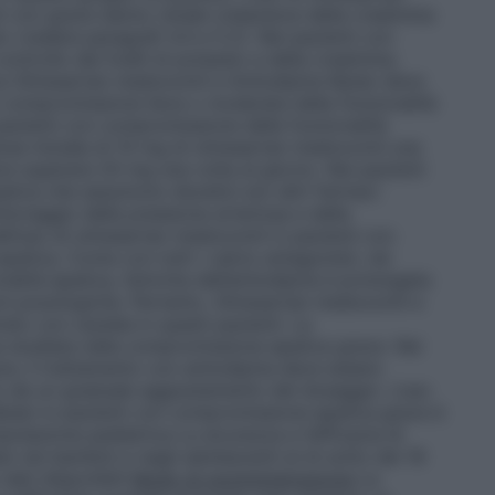
 con grave danno renale (clearance della creatinina
 (vedere paragrafi 4.4 e 5.2). Nei pazienti con
trollo dei livelli di potassio e della creatinina.
ica Olmesartan medoxomil e Amlodipina Mylan deve
n compromissione lieve o moderata della funzionalità
 pazienti con compromissione della funzionalità
se iniziale di 10 mg di olmesartan medoxomil una
e superare 20 mg una volta al giorno. Nei pazienti
tica che assumono diuretici e/o altri farmaci
nitoraggio della pressione arteriosa e della
dell’uso di olmesartan medoxomil in pazienti con
patica. Come con tutti i calcio antagonisti, nei
lità epatica, l’emivita dell’amlodipina è prolungata
oni posologiche. Pertanto, Olmesartan medoxomil e
to con cautela in questi pazienti. La
a studiata nella compromissione epatica grave. Nei
e, il trattamento con amlodipina deve essere
to da un graduale aggiustamento del dosaggio. L’uso
lan in pazienti con compromissione epatica grave è
olazione pediatrica La sicurezza e l’efficacia di
nei bambini e negli adolescenti al di sotto dei 18
 dati disponibili
Modo di somministrazione
La