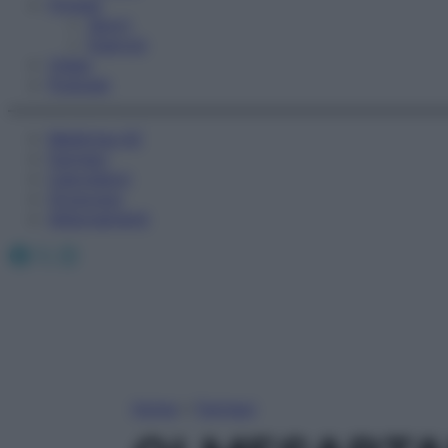
Fitness
Sport
Esercizi
Video
Podcast
Medicina AZ
Farmaci
Calcolatori
Oroscopo
Abbonamenti
Facebook
X
Instagram
Home
»
Farmaci