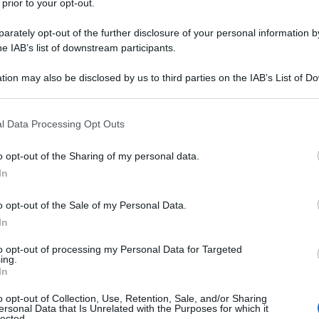
 prior to your opt-out.
rately opt-out of the further disclosure of your personal information by
he IAB’s list of downstream participants.
L/AMLODIPINA BESILATO
tion may also be disclosed by us to third parties on the IAB’s List of 
Descrizione tipo ricetta:
RR – RIPETIBILE
 that may further disclose it to other third parties.
10V IN 6MESI
 that this website/app uses one or more Google services and may gath
l Data Processing Opt Outs
Forma farmaceutica:
COMPRESSE
including but not limited to your visit or usage behaviour. You may click 
RIVESTITE
 to Google and its third-party tags to use your data for below specifi
o opt-out of the Sharing of my personal data.
ogle consent section.
essenziale. Olmesartan medoxomil e Amlodipina Mylan
In
ione arteriosa non sia adeguatamente controllata da
oterapia (vedere paragrafi 4.2 e 5.1).
o opt-out of the Sale of my Personal Data.
In
to opt-out of processing my Personal Data for Targeted
ing.
In
istallina Sodio laurilsolfato Acido citrico monoidrato
ico Maltosio Mannitolo Idrossipropilcellulosa a bassa
o opt-out of Collection, Use, Retention, Sale, and/or Sharing
ento
:
20 mg/5 mg compresse rivestite con film
Alcool
ersonal Data that Is Unrelated with the Purposes for which it
ogol Talco
40 mg/5 mg compresse rivestite con film
lected.