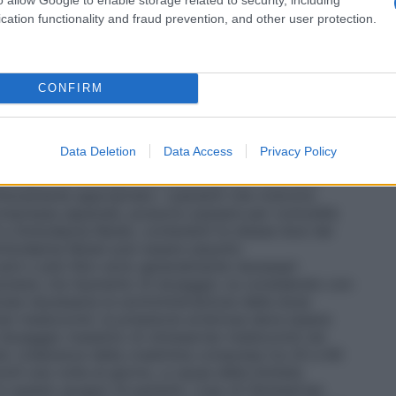
i Olmesartan medoxomil e Amlodipina Mylan è di
doxomil e Amlodipina Mylan 20 mg/5 mg può essere
cation functionality and fraud prevention, and other user protection.
pressione arteriosa non sia adeguatamente controllata
20 mg o amlodipina 5 mg da soli. Olmesartan
 può essere somministrato in quei pazienti in cui
ente controllata dalla terapia con Olmesartan
CONFIRM
mg. Olmesartan medoxomil e Amlodipina Mylan 40
 pazienti in cui la pressione arteriosa non sia
a con Olmesartan medoxomil e Amlodipina Mylan 40
Data Deletion
Data Access
Privacy Policy
one fissa, si raccomanda di incrementare il dosaggio
tto dalla monoterapia alla associazione fissa può
inicamente appropriato. I pazienti che ricevono
ompresse separate, possono passare per comodità
 Amlodipina Mylan, contenenti le stesse dosi dei
Amlodipina Mylan può essere assunto
anni o più) Non sono generalmente necessari
nziane, ma l’aumento di dosaggio va considerato con
fosse necessaria la somministrazione della dose
an medoxomil, la pressione arteriosa deve essere
l dosaggio massimo di olmesartan medoxomil nei
to (clearance della creatinina compresa tra 20 e 60
l una volta al giorno, a causa della limitata
n questo gruppo di pazienti. L’uso di Olmesartan