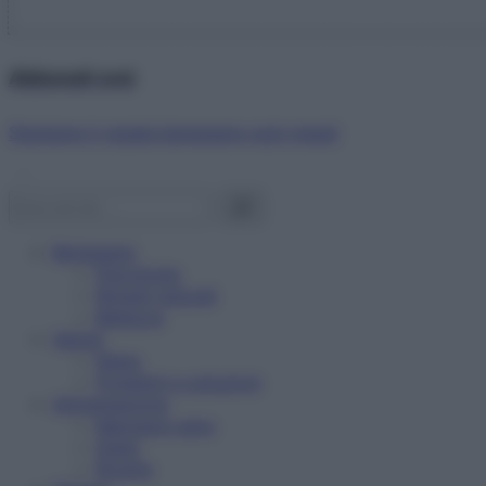
Abbonati ora!
Starbene ti regala benessere ogni mese!
Benessere
Psicologia
Rimedi naturali
Bellezza
Salute
News
Problemi e soluzioni
Alimentazione
Mangiare sano
Diete
Ricette