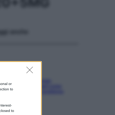
20+5MG
ggi anche
Capelli spezzati lungo
sonal or
l’attaccatura? Scopri come
ection to
risolvere l’annoso problema
nterest-
closed to