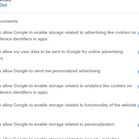
Out
) Macrogol Talco Ossido di ferro giallo (E172) Ossido
se rivestite con film
Alcool polivinilico Titanio
ferro giallo (E172) Ossido di ferro rosso (E172)
consents
o allow Google to enable storage related to advertising like cookies on
evice identifiers in apps.
i diidropiridinici o ad uno qualsiasi degli eccipienti
o allow my user data to be sent to Google for online advertising
 trimestre di gravidanza (vedere paragrafi 4.4 e 4.6).
s.
elle vie biliari (vedere paragrafo 5.2). L’uso
 Amlodipina Mylan con medicinali contenenti
to allow Google to send me personalized advertising.
etti da diabete mellito o danno renale (velocità di
.73 m²) (vedere paragrafi 4.5 e 5.1). A causa
o allow Google to enable storage related to analytics like cookies on
doxomil e Amlodipina Mylan è controindicato anche
evice identifiers in apps.
shock (incluso lo shock cardiogeno); – ostruzione del
(per esempio stenosi aortica di grado elevato); –
o allow Google to enable storage related to functionality of the website
instabile dopo infarto miocardico acuto.
o allow Google to enable storage related to personalization.
o allow Google to enable storage related to security, including