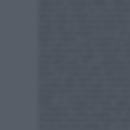
medoxomil e Amlodipina Mylan in pazienti
inferiore a 20 ml/min) non è raccomandato
danno renale moderato si raccomanda il con
Compromissione della funzionalità epat
essere usato con cautela nei pazienti co
epatica (vedere paragrafi 4.4 e 5.2). Nei
epatica moderata, è raccomandata una do
volta al giorno e la dose massima non dev
con compromissione della funzionalità epa
antiipertensivi si consiglia un attento mo
funzionalità renale. Non vi è esperienza 
grave compromissione della funzionalità e
pazienti con compromissione della funziona
e non sono state stabilite raccomandazi
Amlodipina Mylan deve essere somministra
farmacocinetica di amlodipina non è stat
pazienti con compromissione epatica grav
iniziato con il dosaggio più basso, segui
di Olmesartan medoxomil e Amlodipina My
controindicato (vedere paragrafo 4.3). Pop
Olmesartan medoxomil e Amlodipina Mylan 
anni non sono state stabilite. Non vi sono