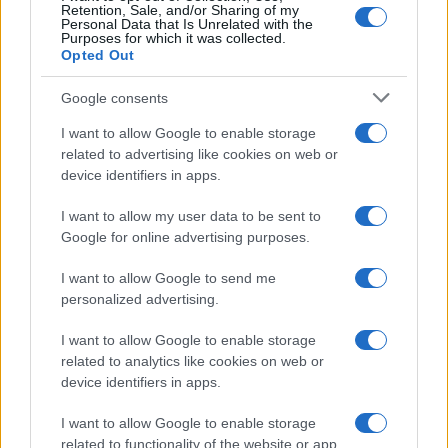
Retention, Sale, and/or Sharing of my
Personal Data that Is Unrelated with the
Purposes for which it was collected.
Opted Out
Google consents
I want to allow Google to enable storage
related to advertising like cookies on web or
device identifiers in apps.
I want to allow my user data to be sent to
Google for online advertising purposes.
I want to allow Google to send me
personalized advertising.
I want to allow Google to enable storage
related to analytics like cookies on web or
device identifiers in apps.
I want to allow Google to enable storage
related to functionality of the website or app.