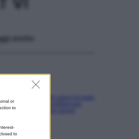
 VI
ggi anche
Doccia, lavarsi tutti i giorni fa male
sonal or
alla pelle? I miti da sfatare per
ection to
proteggerla davvero senza
stressarla
nterest-
closed to