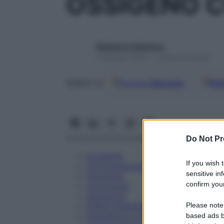
OSSIGENO C
Redazione Starbene
1 Gennaio 2025 – Lettura 18 minuti
Google
Discover
Fon
Seguici su
Do Not Pr
Eccipienti
If you wish 
Controindicazioni
sensitive in
Posologia
confirm your
Avvertenze
Interazioni
Please note
Effetti Indesiderati
Gravidanza e Allattamento
based ads b