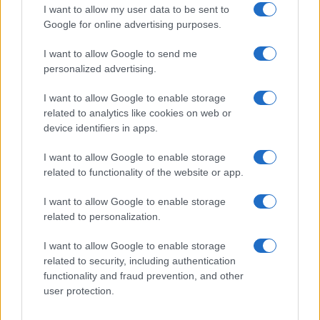
I want to allow my user data to be sent to
Google for online advertising purposes.
I want to allow Google to send me
personalized advertising.
I want to allow Google to enable storage
related to analytics like cookies on web or
device identifiers in apps.
I want to allow Google to enable storage
related to functionality of the website or app.
I want to allow Google to enable storage
related to personalization.
I want to allow Google to enable storage
related to security, including authentication
functionality and fraud prevention, and other
user protection.