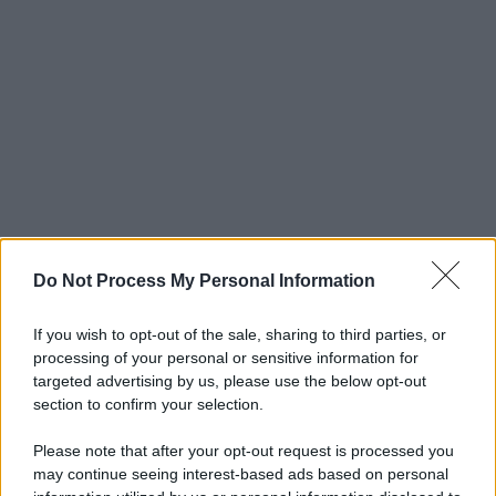
Do Not Process My Personal Information
If you wish to opt-out of the sale, sharing to third parties, or
processing of your personal or sensitive information for
targeted advertising by us, please use the below opt-out
section to confirm your selection.
Please note that after your opt-out request is processed you
may continue seeing interest-based ads based on personal