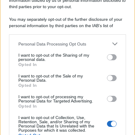
information utilized by us or personal information disclosed to
third parties prior to your opt-out.
You may separately opt-out of the further disclosure of your
personal information by third parties on the IAB’s list of
downstream participants.
Personal Data Processing Opt Outs
This information may also be disclosed by us to third parties
on the IAB’s List of Downstream Participants that may further
I want to opt-out of the Sharing of my
disclose it to other third parties.
personal data.
Opted In
Please note that this website/app uses one or more Google
services and may gather and store information including but
I want to opt-out of the Sale of my
Personal Data.
not limited to your visit or usage behaviour. You may click to
Opted In
grant or deny consent to Google and its third-party tags to
use your data for below specified purposes in below Google
I want to opt-out of processing my
consent section.
Personal Data for Targeted Advertising.
Opted In
I want to opt-out of Collection, Use,
Retention, Sale, and/or Sharing of my
Personal Data that Is Unrelated with the
Purposes for which it was collected.