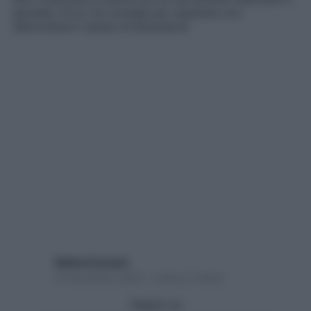
sposate. Ecco tre consigli per superare con
disinvoltura il senso di esclusione
Sabina Cuccaro
10 Novembre 2022 – Lettura 2 minuti
Seguici su