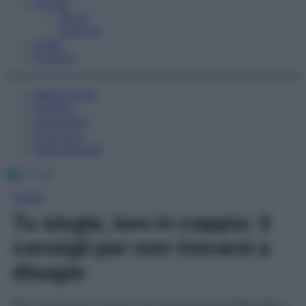
Fitness
Sport
Esercizi
Video
Podcast
Medicina AZ
Farmaci
Calcolatori
Oroscopo
Abbonamenti
Facebook
X
Instagram
Home
Tu single, loro in coppia: 3
consigli per non trovarsi a
disagio
Non rinunciare a uscire con le tue amiche fidanzate o