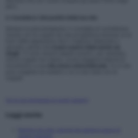
discreta che non vuole invadere gli spazi intimi degli
altri».
3. Considera i lati positivi della tua vita
Sempre la psicoterapeuta, ti consiglia di considerare
l’uscita con le coppie da una prospettiva diversa: al di
fuori delle apparenze che ti vogliono fidanzata o
sposata, pensa che
si può essere felici anche da
single
. Ci sono diversi aspetti positivi, per esempio,
che le coppie non hanno, come maggiore libertà di
movimento e una
vita meno schematizzata
. Tu sì che
puoi scegliere se andare o no a una cena con le
coppie!
Fai la tua domanda ai nostri esperti
Leggi anche
Restare da sola: perché hai sempre paura di
essere lasciata