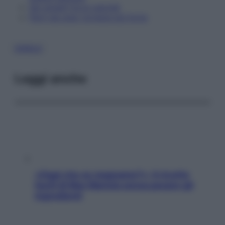
Sei single? Ecco perché
Parti da sola: tornerai più forte
SINGLE
Leggi anche
«Oggi che se magnamo?»: 4 ricette
facili di Max Mariola senza pesare gli
ingredienti