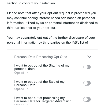
section to confirm your selection.
Please note that after your opt-out request is processed you
may continue seeing interest-based ads based on personal
information utilized by us or personal information disclosed to
third parties prior to your opt-out.
You may separately opt-out of the further disclosure of your
personal information by third parties on the IAB’s list of
downstream participants.
Personal Data Processing Opt Outs
This information may also be disclosed by us to third parties
on the IAB’s List of Downstream Participants that may further
I want to opt-out of the Sharing of my
disclose it to other third parties.
personal data.
Opted In
Please note that this website/app uses one or more Google
services and may gather and store information including but
I want to opt-out of the Sale of my
Personal Data.
not limited to your visit or usage behaviour. You may click to
Opted In
grant or deny consent to Google and its third-party tags to
use your data for below specified purposes in below Google
I want to opt-out of processing my
consent section.
Personal Data for Targeted Advertising.