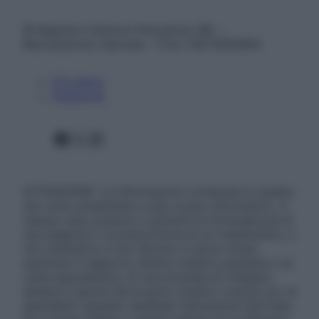
© Belpietro Edizioni Periodiche SRL –
Riproduzione riservata – P.Iva 13673600964
Chi siamo
Pubblicità
Facebook
X
Instagram
ATTENZIONE: Le informazioni contenute in questo
sito sono presentate a solo scopo informativo, in
nessun caso possono costituire la formulazione di
una diagnosi o la prescrizione di un trattamento, e
non intendono e non devono in alcun modo
sostituire il rapporto diretto medico-paziente o la
visita specialistica. Si raccomanda di chiedere
sempre il parere del proprio medico curante e/o di
specialisti riguardo qualsiasi indicazione riportata.