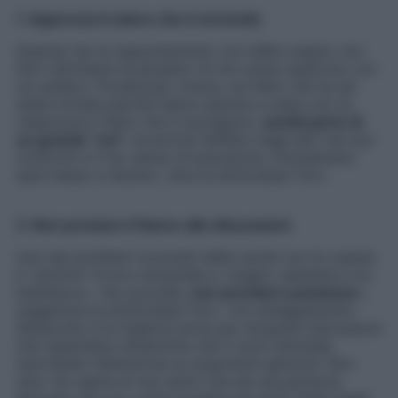
1. Apprezza il calore che ti circonda
Quando hai un appuntamento con delle coppie, non
farti rattristare al pensiero di non avere qualcuno con
cui andarci. Focalizzati, invece, sul fatto che se sei
stata invitata perché hanno piacere a stare con te.
«Apprezza il fatto che ti accolgono,
sentiti parte di
un grande “noi”
: avvertirai l’affetto degli altri nei tuoi
confronti e il tuo senso di esclusione, d’isolamento
sarà messo a tacere», dice la dottoressa Toro.
2. Non prestare il fianco alle discussioni
Uno dei problemi ricorrenti delle uscite con le coppie
è “sorbirsi” le loro lamentele e, magari, assistere a un
battibecco. «Se succede,
non prendere posizione
»,
suggerisce la dottoressa Toro. «Un atteggiamento
distaccato è la migliore arma per stoppare discussioni
che riguardano dinamiche che ti sono estranee,
riportando l’attenzione su argomenti generali. Non
solo: fai capire ai tuoi amici che sei una persona