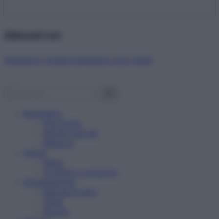
Abbonati ora!
Starbene ti regala benessere ogni mese!
Benessere
Psicologia
Rimedi naturali
Bellezza
Salute
News
Problemi e soluzioni
Alimentazione
Mangiare sano
Diete
Ricette