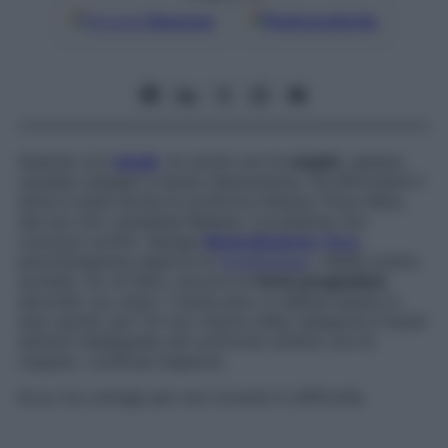
Google
Discover
Fonti preferite
Quando si è
single
, le uscite con le
coppie
, spesso,
causano disagio e senso d’esclusione. Ad affrontare il
tema è stata anche la scrittrice indiana, Priya Alika,
dal suo sito canadese Bellesa. Il problema non
conosce confini. Spiega
Maria Beatrice Toro
,
psicoterapeuta esperta di
mindfulness
: «Nella nostra
società, c’è, di fatto, ancora un
forte pregiudizio
secondo cui, dopo i trenta anni, si debba essere in
due: quindi, per chi non rientra nella categoria è facile
sentirsi inadeguata nel confronto diretto con le
coppie», continua l’esperta.
Ecco tre consigli per non trovarsi in difficoltà.