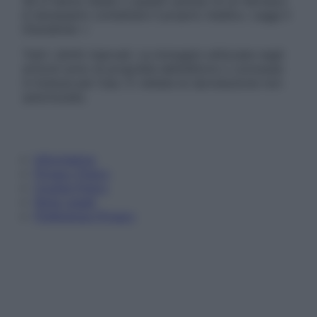
Se si hanno dubbi o quesiti sull’uso di un farmaco
è necessario contattare il proprio medico. Leggi il
Disclaimer »
Tutti i diritti riservati. Le immagini utilizzate negli
articoli sono di proprietà dell’editore o concesse
in licenza per l’uso. È vietata la riproduzione non
autorizzata.
Informativa
Privacy Policy
Cookie Policy
Note Legali
Preferenze Privacy