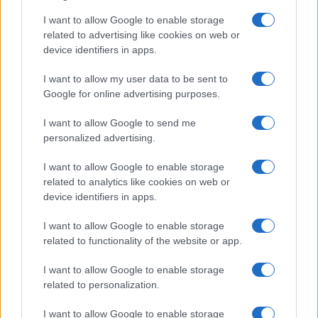
I want to allow Google to enable storage
related to advertising like cookies on web or
device identifiers in apps.
I want to allow my user data to be sent to
Google for online advertising purposes.
I want to allow Google to send me
personalized advertising.
I want to allow Google to enable storage
related to analytics like cookies on web or
device identifiers in apps.
I want to allow Google to enable storage
related to functionality of the website or app.
I want to allow Google to enable storage
related to personalization.
I want to allow Google to enable storage