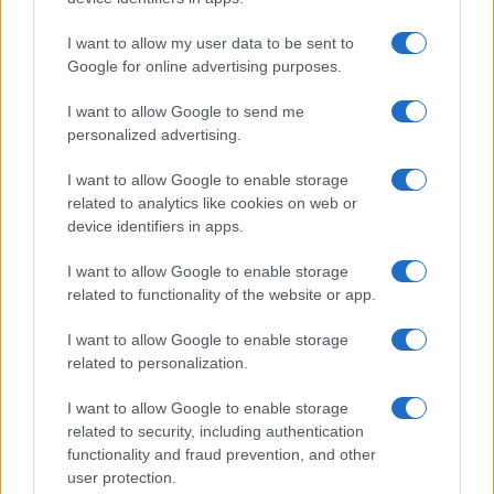
I want to allow my user data to be sent to
Google for online advertising purposes.
I want to allow Google to send me
personalized advertising.
I want to allow Google to enable storage
related to analytics like cookies on web or
device identifiers in apps.
I want to allow Google to enable storage
related to functionality of the website or app.
I want to allow Google to enable storage
related to personalization.
I want to allow Google to enable storage
related to security, including authentication
functionality and fraud prevention, and other
user protection.