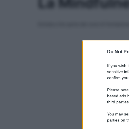
La Mindfulne
Entrata a far parte dei corsi di formazion
Do Not Pr
If you wish 
sensitive in
confirm your
Please note
based ads b
third parties
You may sepa
parties on t