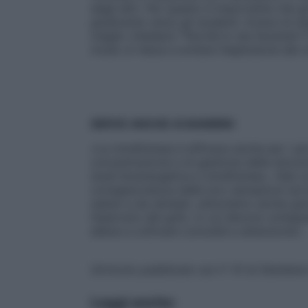
degli altri. Per questo è importante che 
giudicante verso gli studenti. Invece di 
meglio chiedersi “Perché lo sta facendo
modo si riesce a evitare l’esplosione dei c
SERVE ANCHE AI BAMBINI
«La mindfulness è efficace anche per i più 
concentrazione e di gestione delle emozio
studi bioenergetica e mindfulness. «Nei c
consapevolezza delle loro sensazioni ed e
seduti e da sdraiati, utilizziamo anche gi
l’esercizio del gufo, in cui devono sviluppa
allena a coltivare curiosità e attenzione».
(Articolo pubblicato sul n° 41 di Starben
Leggi anche: