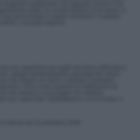
gli insegnanti acquisiscano uno sguardo curioso e non
stigmatizzare subito un comportamento di un alunno, è
? Cosa sta provando in questo momento?” In questo
onflitti», conclude l’esperta.
piccoli, soprattutto per quelli che hanno difficoltà di
ni», spiega Daniela Rosadini, psicologa del Centro
orsi che teniamo al Centro li aiutiamo a prendere
mozioni. Oltre a brevi pratiche di meditazione da
ochi che riescano a coinvolgerli. Per esempio
re una “supervista” nell’ambiente in cui si trovano: li
e in edicola dal 25 settembre 2018)