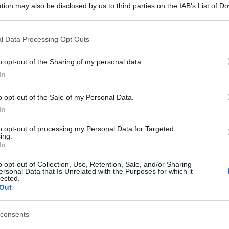
tion may also be disclosed by us to third parties on the IAB’s List of 
 that may further disclose it to other third parties.
 that this website/app uses one or more Google services and may gath
l Data Processing Opt Outs
including but not limited to your visit or usage behaviour. You may click 
 to Google and its third-party tags to use your data for below specifi
o opt-out of the Sharing of my personal data.
ogle consent section.
In
o opt-out of the Sale of my Personal Data.
In
ti preferite
to opt-out of processing my Personal Data for Targeted
ing.
In
o opt-out of Collection, Use, Retention, Sale, and/or Sharing
ersonal Data that Is Unrelated with the Purposes for which it
lected.
Out
consents
lazione emotiva: sono solo alcuni dei benefici che la