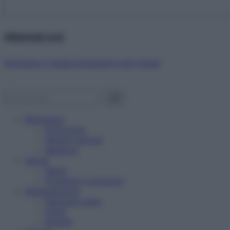
Abbonati ora!
Starbene ti regala benessere ogni mese!
Benessere
Psicologia
Rimedi naturali
Bellezza
Salute
News
Problemi e soluzioni
Alimentazione
Mangiare sano
Diete
Ricette