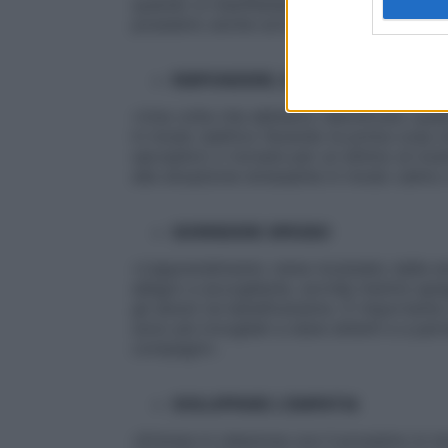
quando si manifestano ci aiuta a controlla
possiamo anche scriverli su un foglietto»,
RISPONDERE, NON REAGIRE
«Una volta che abbiamo identificato quell
in modo reattivo facendo la prima cosa che
sarcastici) o tornare per un attimo al nos
alla situazione stressante in modo calmo 
SORRIDERE SPESSO
«L’apprendimento viene modulato dalle emo
allegro e accogliente, sorride mentre spieg
gli alunni ne beneficeranno. È importante
sono più invogliati a stare attenti e a par
compagni».
SVILUPPARE L’EMPATIA
«Entrare in relazione con il prossimo in m