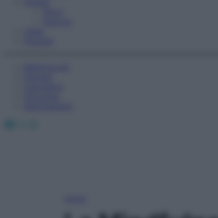
Fitness
Sport
Esercizi
Video
Podcast
Medicina AZ
Farmaci
Calcolatori
Oroscopo
Abbonamenti
Facebook
X
Instagram
Home