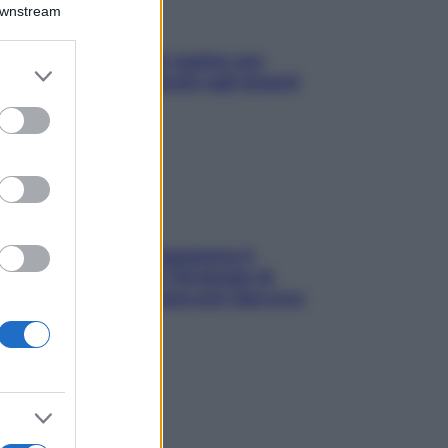
Downstream
L’oroscopo food di Jupiter per
er and store
l’estate 2026 dedicato agli amanti
to grant or
del cibo
ed purposes
La trappola della dopamina ti
segue in spiaggia? Strategie di
digital detox per staccare davvero