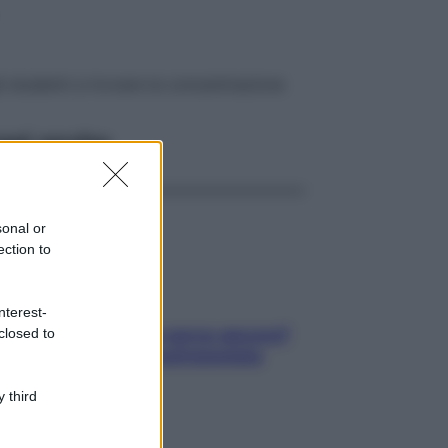
li studenti a trovare la concentrazione
ggi anche
sonal or
ection to
nterest-
Contare le calorie serve ancora?
closed to
La risposta della nutrizionista
 third