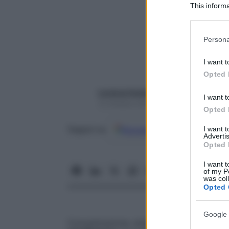
This informa
Participants
Please note
Persona
information 
deny consent
I want t
in below Go
Opted 
Lorenza Guidotti
I want t
12 Ottobre 2018 – Lettura 3 minuti
Opted 
Google
Discover
Fon
I want 
Seguici su
Advertis
Opted 
I want t
of my P
was col
Opted 
Google 
Concentrazione, empatia, attenzione, rego