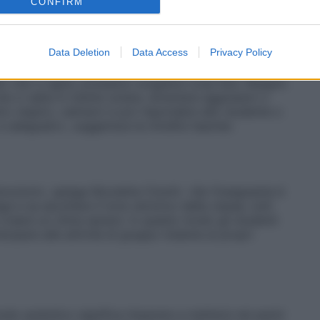
rli. Se facciamo fatica a fare questo esercizio
CONFIRM
 continua l’esperta.
Data Deletion
Data Access
Privacy Policy
o che ci agita, possiamo scegliere cosa fare. Reagire
 ci salta in mente (urlare, diventare aggressivi o
tro respiro, calmarci e poi rispondere allo studente o
e adeguato», suggerisce la mindful teacher.
zioni», spiega Nicoletta Cinotti. «Se l’insegnante è
a e sa ascoltare il tono emotivo della classe, tutti
 creare un clima sereno: in questo modo gli studenti
tecipare alle attività di gruppo insieme ai propri
odo autentico significa imparare a mettersi nei panni