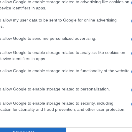
a basata sul respiro, riesce a portare sui banchi di
o allow Google to enable storage related to advertising like cookies on
Paesi anglofoni ormai da parecchi anni, sta iniziando a
evice identifiers in apps.
ogetti pilota che coinvolgono gli insegnanti sono
ll’istruzione, dell’università e della ricerca ha inserito
o allow my user data to be sent to Google for online advertising
i docenti.
s.
 teacher e direttore del Centro studi bioenergetica e
to allow Google to send me personalized advertising.
iglia.com
), ci racconta come funziona questa “buona
to due corsi in due Istituti comprensivi a Genova) e
o allow Google to enable storage related to analytics like cookies on
«Quello che proponiamo ai docenti è un percorso di
evice identifiers in apps.
 su 5 incontri di 3 ore l’uno. Potremmo riassumere nei
amo raggiungere
:
o allow Google to enable storage related to functionality of the website
o allow Google to enable storage related to personalization.
 le proprie emozioni, soprattutto in una situazione
olto agitata o un alunno risponde in modo aggressivo,
o allow Google to enable storage related to security, including
ccedendo?” Si inizia a guardare cosa sta capitando
cation functionality and fraud prevention, and other user protection.
nto del battito cardiaco, deglutizione faticosa) e
ente: “Cosa sto provando in questo momento?
adeguatezza?”. Osservare i propri stati d’animo