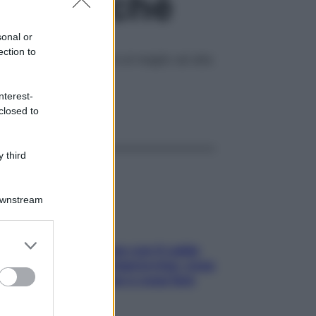
cco perché
sonal or
ection to
ggerimenti per leggere al meglio ad alta
nterest-
ggi anche
closed to
 third
Downstream
er and store
Perché la pressione con il caldo
to grant or
scende e sale all’improvviso: cosa
ed purposes
succede alle donne e cosa fare
subito