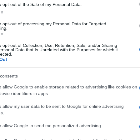
o opt-out of the Sale of my Personal Data.
In
to opt-out of processing my Personal Data for Targeted
ing.
In
o opt-out of Collection, Use, Retention, Sale, and/or Sharing
ersonal Data that Is Unrelated with the Purposes for which it
lected.
Out
ti preferite
consents
o allow Google to enable storage related to advertising like cookies on
evice identifiers in apps.
o allow my user data to be sent to Google for online advertising
s.
ardo Antonelli
)
to allow Google to send me personalized advertising.
larsi molto utile, sia per chi legge sia per chi
di ogni età: per i ragazzi dagli 8 ai 18 anni, per