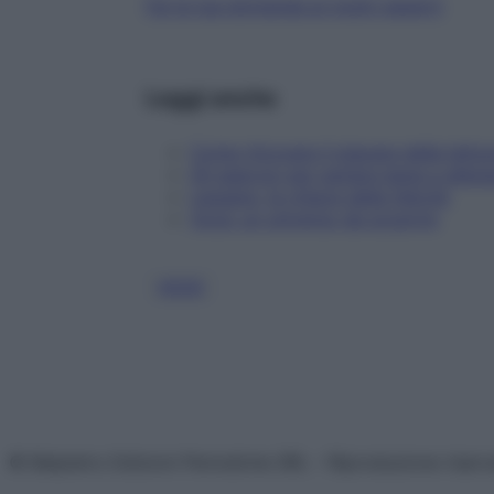
Fai la tua domanda ai nostri esperti
Leggi anche
Come ritrovare il piacere della lettur
Gli esercizi per parlare bene e allen
Leggere, la chiave della felicità
Voce: un universo da scoprire
VOCE
© Belpietro Edizioni Periodiche SRL – Riproduzione riser