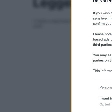
Leggere a vo
Do Not Pr
If you wish 
sensitive in
Ti aiuta a esprimere meglio le emozioni, 
confirm your
voce
Please note
based ads b
third parties
You may sepa
parties on t
This informa
Participants
Please note
Persona
information 
deny consent
I want t
in below Go
Opted 