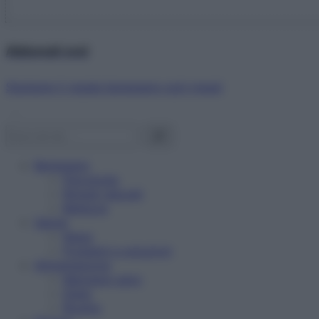
Abbonati ora!
Starbene ti regala benessere ogni mese!
Benessere
Psicologia
Rimedi naturali
Bellezza
Salute
News
Problemi e soluzioni
Alimentazione
Mangiare sano
Diete
Ricette