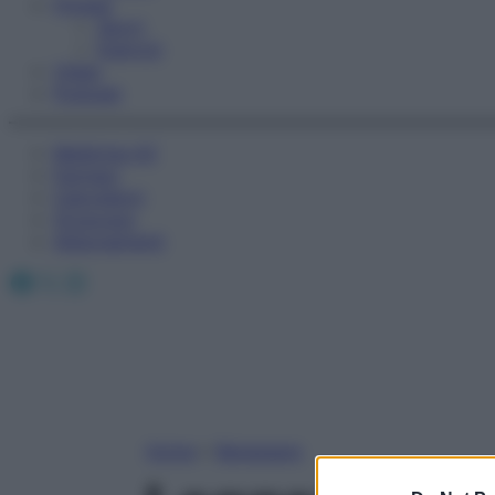
Fitness
Sport
Esercizi
Video
Podcast
Medicina AZ
Farmaci
Calcolatori
Oroscopo
Abbonamenti
Facebook
X
Instagram
Home
»
Benessere