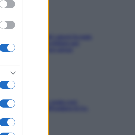
Doccia, lavarsi tutti i giorni fa male
alla pelle? I miti da sfatare per
proteggerla davvero senza
stressarla
Aria condizionata: usala così,
senza rischiare raffreddore & Co.