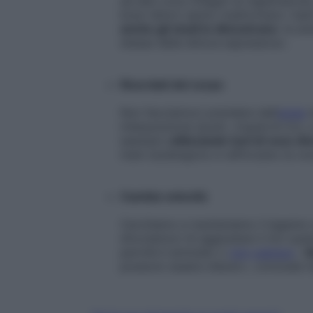
ad alta voce (magari al registratore),
bravi lettori sanno trasformare i tes
anche gli studi lo dimostrano
: le ar
stesse della lettura espressiva».
Ricordati del corpo
Non facciamoci prendere dall’
ansia
n
interpunzione (punti, virgole & Co), e
esempio
utilizzando toni di voce div
mani sostengono e rafforzano la vo
Cambia velocità
Cerchiamo e manteniamo il legame c
sforziamoci di aggiustare il tiro q
perché è annoiato o
non capisce
. «
S
possono essere d’aiuto», conclude l’