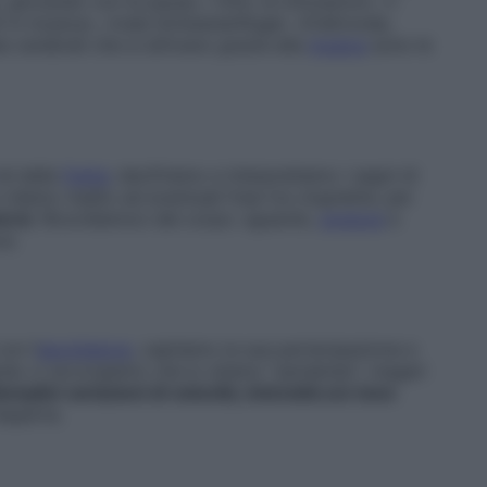
 giocando con le pause, i ritmi, le intonazioni. «I
ti in musica», rivela Schwanenflugel. «D’altronde,
ee cerebrali che si attivano grazie alla
musica
sono le
é dalla
fretta
: decifriamo e interpretiamo i segni di
 diamo risalto ad eventuali frasi tra virgolette, per
ersi
. Ricordiamoci del corpo: sguardo,
postura
e
ce.
on l’
ascoltatore
, captiamo la sua partecipazione e
uando ci accorgiamo che lo stiamo “perdendo”, magari
emplici variazioni di velocità, intensità e/o tono
esperta.