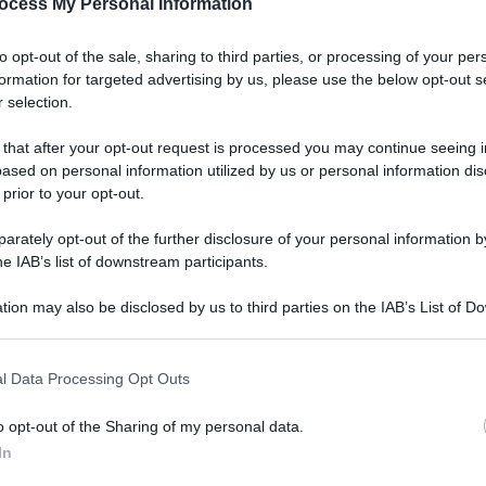
ce alta fa bene. E
ocess My Personal Information
to opt-out of the sale, sharing to third parties, or processing of your per
formation for targeted advertising by us, please use the below opt-out s
a migliorare attenzione, memoria, pensiero logico. Ecco i su
 selection.
 that after your opt-out request is processed you may continue seeing i
Le
ased on personal information utilized by us or personal information dis
 prior to your opt-out.
rately opt-out of the further disclosure of your personal information by
he IAB’s list of downstream participants.
tion may also be disclosed by us to third parties on the IAB’s List of 
 that may further disclose it to other third parties.
 that this website/app uses one or more Google services and may gath
l Data Processing Opt Outs
including but not limited to your visit or usage behaviour. You may click 
 to Google and its third-party tags to use your data for below specifi
o opt-out of the Sharing of my personal data.
ogle consent section.
In