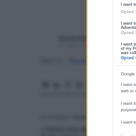
I want t
Opted 
I want 
Advertis
Opted 
Gerardo Antonelli
I want t
27 Giugno 2022 – Lettura 2 minuti
of my P
was col
Opted 
Google
Discover
Fon
Seguici su
Google 
I want t
web or d
I want t
purpose
di
Francesca Trabella
(ha collaborato
Ger
I want 
La
lettura a voce alta
o espressiva può rive
ascolta. Esistono corsi dedicati a persone 